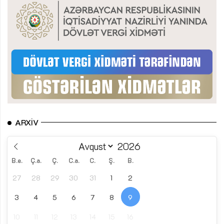
ARXIV
B.e.
Ç.a.
Ç.
C.a.
C.
Ş.
B.
27
28
29
30
31
1
2
3
4
5
6
7
8
9
10
11
12
13
14
15
16