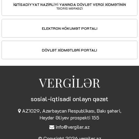
İQTİSADİYYAT NAZİRLİYİ YANINDA DÖVLƏT VERGİ XİDMƏTİNİN
TƏDRİS MƏRKƏZİ
ELEKTRON HÖKUMƏT PORTALI
DÖVLƏT XİDMƏTLƏRİ PORTALI
VERGİLƏR
sosial-iqtisadi onlayn qəzet
AZ1029, Azərbaycan Respublikası, Bakı şəhəri,
Heydər Əliyev prospekti 155
info@vergiler.az
© Copyright 2026
vergiler.az