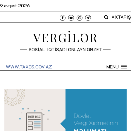
9 avqust 2026
AXTARIŞ
VERGİLƏR
SOSİAL-İQTİSADİ ONLAYN QƏZET
WWW.TAXES.GOV.AZ
MENU