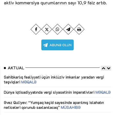
aktiv kommersiya qurumlarının sayı 10,9 faiz artıb.
AKTUAL
Sahibkarlıq fəaliyyəti üçün inklüziv imkanlar yaradan vergi
“D
təşviqləri
MƏQALƏ
fə
lıq
Dünya iqtisadiyyatında vergi siyasətinin imperativləri
MƏQALƏ
Ni
mü
Əvəz Quliyev: “Yumşaq keçid sayəsində aparılmış islahatın
nəticələri qorunub saxlanılacaq”
MÜSAHİBƏ
Ay
ya