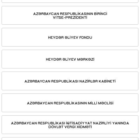
AZƏRBAYCAN RESPUBLİKASININ BİRİNCİ
VİTSE-PREZİDENTİ
HEYDƏR ƏLİYEV FONDU
HEYDƏR ƏLİYEV MƏRKƏZİ
AZƏRBAYCAN RESPUBLİKASI NAZİRLƏR KABİNETİ
AZƏRBAYCAN RESPUBLİKASININ MİLLİ MƏCLİSİ
AZƏRBAYCAN RESPUBLİKASI İQTİSADİYYAT NAZİRLİYİ YANINDA
DÖVLƏT VERGİ XİDMƏTİ