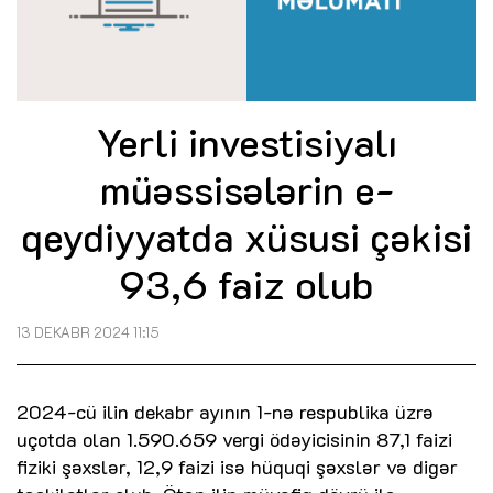
Yerli investisiyalı
müəssisələrin e-
qeydiyyatda xüsusi çəkisi
93,6 faiz olub
13 DEKABR 2024 11:15
2024-cü ilin dekabr ayının 1-nə respublika üzrə
uçotda olan 1.590.659 vergi ödəyicisinin 87,1 faizi
fiziki şəxslər, 12,9 faizi isə hüquqi şəxslər və digər