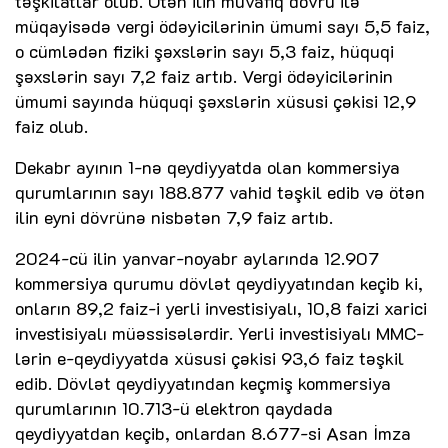
təşkilatlar olub. Ötən ilin müvafiq dövrü ilə
müqayisədə vergi ödəyicilərinin ümumi sayı 5,5 faiz,
o cümlədən fiziki şəxslərin sayı 5,3 faiz, hüquqi
şəxslərin sayı 7,2 faiz artıb. Vergi ödəyicilərinin
ümumi sayında hüquqi şəxslərin xüsusi çəkisi 12,9
faiz olub.
Dekabr ayının 1-nə qeydiyyatda olan kommersiya
qurumlarının sayı 188.877 vahid təşkil edib və ötən
ilin eyni dövrünə nisbətən 7,9 faiz artıb.
2024-cü ilin yanvar-noyabr aylarında 12.907
kommersiya qurumu dövlət qeydiyyatından keçib ki,
onların 89,2 faiz-i yerli investisiyalı, 10,8 faizi xarici
investisiyalı müəssisələrdir. Yerli investisiyalı MMC-
lərin e-qeydiyyatda xüsusi çəkisi 93,6 faiz təşkil
edib. Dövlət qeydiyyatından keçmiş kommersiya
qurumlarının 10.713-ü elektron qaydada
qeydiyyatdan keçib, onlardan 8.677-si Asan İmza