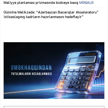
M
Maliyyə planlaması prizmasında büdcəyə baxış
MƏQALƏ
Az
Gülminə Məlikzadə: “Azərbaycan Bacarıqlar Akseleratoru”
ke
ixtisaslaşmış kadrların hazırlanmasını hədəfləyir”
Ay
su