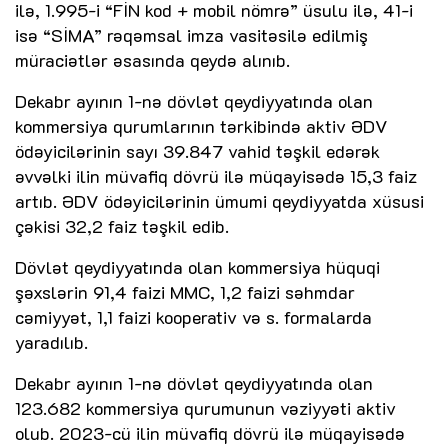
ilə, 1.995-i “FİN kod + mobil nömrə” üsulu ilə, 41-i
isə “SİMA” rəqəmsal imza vasitəsilə edilmiş
müraciətlər əsasında qeydə alınıb.
Dekabr ayının 1-nə dövlət qeydiyyatında olan
kommersiya qurumlarının tərkibində aktiv ƏDV
ödəyicilərinin sayı 39.847 vahid təşkil edərək
əvvəlki ilin müvafiq dövrü ilə müqayisədə 15,3 faiz
artıb. ƏDV ödəyicilərinin ümumi qeydiyyatda xüsusi
çəkisi 32,2 faiz təşkil edib.
Dövlət qeydiyyatında olan kommersiya hüquqi
şəxslərin 91,4 faizi MMC, 1,2 faizi səhmdar
cəmiyyət, 1,1 faizi kooperativ və s. formalarda
yaradılıb.
Dekabr ayının 1-nə dövlət qeydiyyatında olan
123.682 kommersiya qurumunun vəziyyəti aktiv
olub. 2023-cü ilin müvafiq dövrü ilə müqayisədə