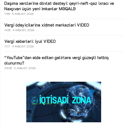
Daşıma xərclərinə dövlət dəstəyi: qeyri-neft-qaz ixracı və
Naxçıvan üçün yeni imkanlar
MƏQALƏ
11:59
5 AVQUST, 2026
Vergi ödəyicilərinə xidmət mərkəzləri
VİDEO
14:25
4 AVQUST, 2026
Vergi xəbərləri: iyul
VİDEO
11:17
4 AVQUST, 2026
“YouTube”dan əldə edilən gəlirlərə vergi güzəşti tətbiq
olunurmu?
09:35
3 AVQUST, 2026