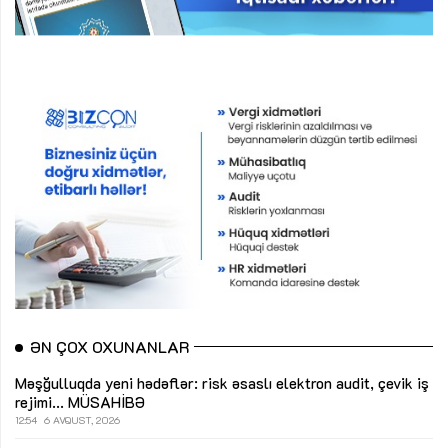
ƏN ÇOX OXUNANLAR
Məşğulluqda yeni hədəflər: risk əsaslı elektron audit, çevik iş
rejimi...
MÜSAHİBƏ
12:54
6 AVQUST, 2026