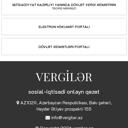
İQTİSADİYYAT NAZİRLİYİ YANINDA DÖVLƏT VERGİ XİDMƏTİNİN
TƏDRİS MƏRKƏZİ
ELEKTRON HÖKUMƏT PORTALI
DÖVLƏT XİDMƏTLƏRİ PORTALI
VERGİLƏR
sosial-iqtisadi onlayn qəzet
AZ1029, Azərbaycan Respublikası, Bakı şəhəri,
Heydər Əliyev prospekti 155
info@vergiler.az
© Copyright 2026
vergiler.az