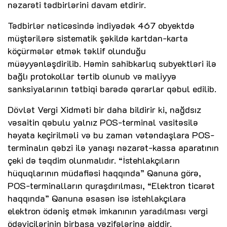
nəzarəti tədbirlərini davam etdirir.
Tədbirlər nəticəsində indiyədək 467 obyektdə
müştərilərə sistematik şəkildə kartdan-karta
köçürmələr etmək təklif olunduğu
müəyyənləşdirilib. Həmin sahibkarlıq subyektləri ilə
bağlı protokollar tərtib olunub və maliyyə
sanksiyalarının tətbiqi barədə qərarlar qəbul edilib.
Dövlət Vergi Xidməti bir daha bildirir ki, nağdsız
vəsaitin qəbulu yalnız POS-terminal vasitəsilə
həyata keçirilməli və bu zaman vətəndaşlara POS-
terminalın qəbzi ilə yanaşı nəzarət-kassa aparatının
çeki də təqdim olunmalıdır. “İstehlakçıların
hüquqlarının müdafiəsi haqqında” Qanuna görə,
POS-terminalların quraşdırılması, “Elektron ticarət
haqqında” Qanuna əsasən isə istehlakçılara
elektron ödəniş etmək imkanının yaradılması vergi
ödəyicilərinin birbaşa vəzifələrinə aiddir.