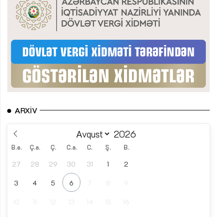
ARXIV
B.e.
Ç.a.
Ç.
C.a.
C.
Ş.
B.
27
28
29
30
31
1
2
3
4
5
6
7
8
9
10
11
12
13
14
15
16