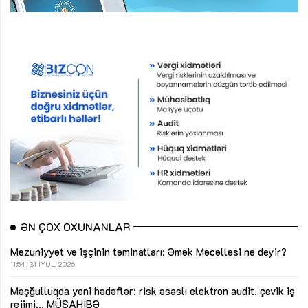
ƏN ÇOX OXUNANLAR
Məzuniyyət və işçinin təminatları: Əmək Məcəlləsi nə deyir?
11:54
31 İYUL, 2026
Məşğulluqda yeni hədəflər: risk əsaslı elektron audit, çevik iş
rejimi...
MÜSAHİBƏ