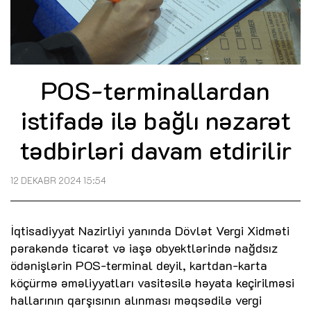
POS-terminallardan
istifadə ilə bağlı nəzarət
tədbirləri davam etdirilir
12 DEKABR 2024 15:54
İqtisadiyyat Nazirliyi yanında Dövlət Vergi Xidməti
pərakəndə ticarət və iaşə obyektlərində nağdsız
ödənişlərin POS-terminal deyil, kartdan-karta
köçürmə əməliyyatları vasitəsilə həyata keçirilməsi
hallarının qarşısının alınması məqsədilə vergi