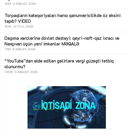
12:54
6 AVQUST, 2026
Torpaqların kateqoriyaları hansı qanunvericilikdə öz əksini
tapıb?
VİDEO
15:46
31 İYUL, 2026
Daşıma xərclərinə dövlət dəstəyi: qeyri-neft-qaz ixracı və
Naxçıvan üçün yeni imkanlar
MƏQALƏ
11:59
5 AVQUST, 2026
“YouTube”dan əldə edilən gəlirlərə vergi güzəşti tətbiq
olunurmu?
09:35
3 AVQUST, 2026