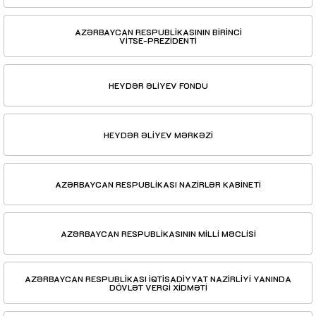
AZƏRBAYCAN RESPUBLİKASININ BİRİNCİ
VİTSE-PREZİDENTİ
HEYDƏR ƏLİYEV FONDU
HEYDƏR ƏLİYEV MƏRKƏZİ
AZƏRBAYCAN RESPUBLİKASI NAZİRLƏR KABİNETİ
AZƏRBAYCAN RESPUBLİKASININ MİLLİ MƏCLİSİ
AZƏRBAYCAN RESPUBLİKASI İQTİSADİYYAT NAZİRLİYİ YANINDA
DÖVLƏT VERGİ XİDMƏTİ