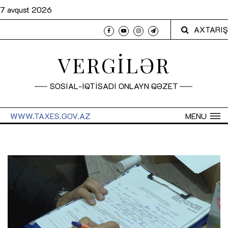
7 avqust 2026
AXTARIŞ
VERGİLƏR
SOSİAL-İQTİSADİ ONLAYN QƏZET
WWW.TAXES.GOV.AZ
MENU