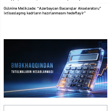
Az
Gülminə Məlikzadə: “Azərbaycan Bacarıqlar Akseleratoru”
ke
ixtisaslaşmış kadrların hazırlanmasını hədəfləyir”
Ay
su