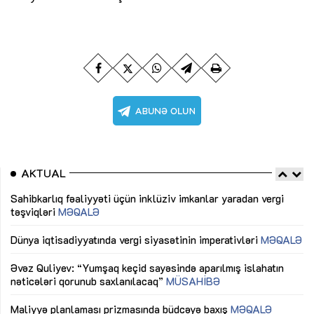
AKTUAL
Sahibkarlıq fəaliyyəti üçün inklüziv imkanlar yaradan vergi
“D
təşviqləri
MƏQALƏ
fə
lıq
Dünya iqtisadiyyatında vergi siyasətinin imperativləri
MƏQALƏ
Ni
mü
Əvəz Quliyev: “Yumşaq keçid sayəsində aparılmış islahatın
nəticələri qorunub saxlanılacaq”
MÜSAHİBƏ
Ay
ya
M
Maliyyə planlaması prizmasında büdcəyə baxış
MƏQALƏ