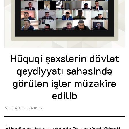
Hüquqi şəxslərin dövlət
qeydiyyatı sahəsində
görülən işlər müzakirə
edilib
6 DEKABR 2024 11:03
İqtisadiyyat Nazirliyi yanında Dövlət Vergi Xidməti