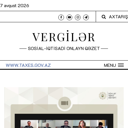
7 avqust 2026
AXTARIŞ
VERGİLƏR
SOSİAL-İQTİSADİ ONLAYN QƏZET
WWW.TAXES.GOV.AZ
MENU