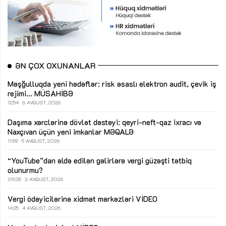
ƏN ÇOX OXUNANLAR
Məşğulluqda yeni hədəflər: risk əsaslı elektron audit, çevik iş
rejimi...
MÜSAHİBƏ
12:54
6 AVQUST, 2026
Daşıma xərclərinə dövlət dəstəyi: qeyri-neft-qaz ixracı və
Naxçıvan üçün yeni imkanlar
MƏQALƏ
11:59
5 AVQUST, 2026
“YouTube”dan əldə edilən gəlirlərə vergi güzəşti tətbiq
olunurmu?
09:35
3 AVQUST, 2026
Vergi ödəyicilərinə xidmət mərkəzləri
VİDEO
14:25
4 AVQUST, 2026