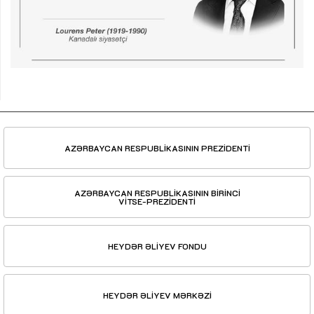
AZƏRBAYCAN RESPUBLİKASININ PREZİDENTİ
AZƏRBAYCAN RESPUBLİKASININ BİRİNCİ
VİTSE-PREZİDENTİ
HEYDƏR ƏLİYEV FONDU
HEYDƏR ƏLİYEV MƏRKƏZİ