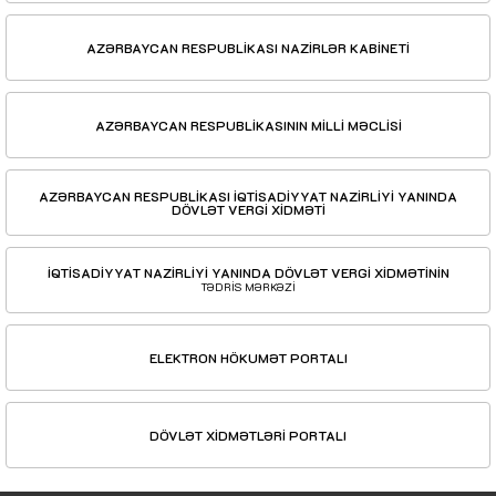
AZƏRBAYCAN RESPUBLİKASI NAZİRLƏR KABİNETİ
AZƏRBAYCAN RESPUBLİKASININ MİLLİ MƏCLİSİ
AZƏRBAYCAN RESPUBLİKASI İQTİSADİYYAT NAZİRLİYİ YANINDA
DÖVLƏT VERGİ XİDMƏTİ
İQTİSADİYYAT NAZİRLİYİ YANINDA DÖVLƏT VERGİ XİDMƏTİNİN
TƏDRİS MƏRKƏZİ
ELEKTRON HÖKUMƏT PORTALI
DÖVLƏT XİDMƏTLƏRİ PORTALI