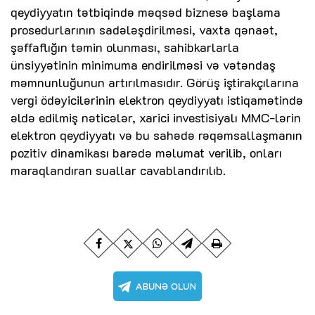
qeydiyyatın tətbiqində məqsəd biznesə başlama
prosedurlarının sadələşdirilməsi, vaxta qənaət,
şəffaflığın təmin olunması, sahibkarlarla
ünsiyyətinin minimuma endirilməsi və vətəndaş
məmnunluğunun artırılmasıdır. Görüş iştirakçılarına
vergi ödəyicilərinin elektron qeydiyyatı istiqamətində
əldə edilmiş nəticələr, xarici investisiyalı MMC-lərin
elektron qeydiyyatı və bu sahədə rəqəmsallaşmanın
pozitiv dinamikası barədə məlumat verilib, onları
maraqlandıran suallar cavablandırılıb.