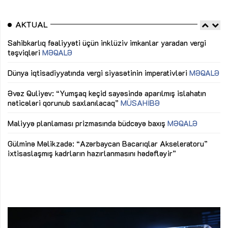
AKTUAL
Sahibkarlıq fəaliyyəti üçün inklüziv imkanlar yaradan vergi
“D
təşviqləri
MƏQALƏ
fə
lıq
Dünya iqtisadiyyatında vergi siyasətinin imperativləri
MƏQALƏ
Ni
mü
Əvəz Quliyev: “Yumşaq keçid sayəsində aparılmış islahatın
nəticələri qorunub saxlanılacaq”
MÜSAHİBƏ
Ay
ya
M
Maliyyə planlaması prizmasında büdcəyə baxış
MƏQALƏ
Az
Gülminə Məlikzadə: “Azərbaycan Bacarıqlar Akseleratoru”
ke
ixtisaslaşmış kadrların hazırlanmasını hədəfləyir”
Ay
su