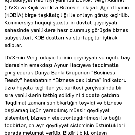
(DVX) və Kiçik və Orta Biznesin İnkişafı Agentliyinin
(KOBİA) birgə təşkilatçılığı ilə onlayn görüş keçirilib.
Kommersiya hüquqi şəxslərin dövlət qeydiyyatı
sahəsində yeniliklərə həsr olunmuş görüşdə biznes
subyektləri, KOB dostları və startapçılar iştirak
ediblər.
DVX-nin Vergi ödəyicilərinin qeydiyyatı və uçotu baş
idarəsinin əməkdaşı Aynur Hacıyeva təqdimatla
çıxış edərək Dünya Bankı Qrupunun “Business
Ready” hesabatının “Biznesə daxilolma” indikatoru
üzrə həyata keçirilən yol xəritəsi çərçivəsində bir
sıra yeniliklərin tətbiq edildiyini diqqətə çatdırıb.
Təqdimat zamanı sahibkarlığın təşviqi və biznesə
başlamaq üçün yaradılmış müasir qeydiyyat
sistemləri, biznesin elektronlaşdırılması ilə bağlı
tədbirlər, onlayn qeydiyyat sisteminin üstünlükləri
barədə məlumat verilib. Bildirilib ki, onlayn