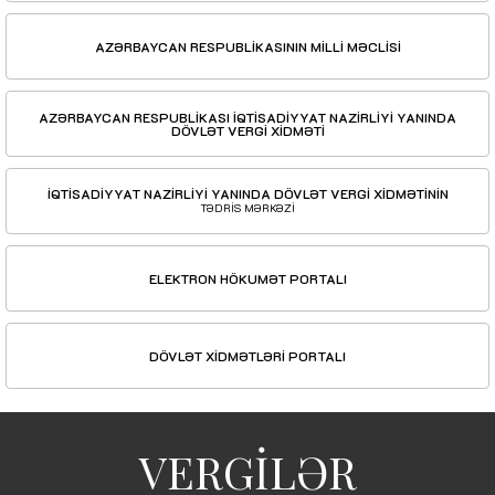
AZƏRBAYCAN RESPUBLİKASININ MİLLİ MƏCLİSİ
AZƏRBAYCAN RESPUBLİKASI İQTİSADİYYAT NAZİRLİYİ YANINDA
DÖVLƏT VERGİ XİDMƏTİ
İQTİSADİYYAT NAZİRLİYİ YANINDA DÖVLƏT VERGİ XİDMƏTİNİN
TƏDRİS MƏRKƏZİ
ELEKTRON HÖKUMƏT PORTALI
DÖVLƏT XİDMƏTLƏRİ PORTALI
VERGİLƏR