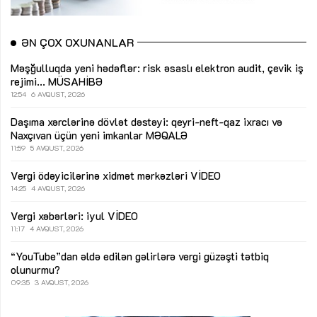
ƏN ÇOX OXUNANLAR
Məşğulluqda yeni hədəflər: risk əsaslı elektron audit, çevik iş
rejimi...
MÜSAHİBƏ
12:54
6 AVQUST, 2026
Daşıma xərclərinə dövlət dəstəyi: qeyri-neft-qaz ixracı və
Naxçıvan üçün yeni imkanlar
MƏQALƏ
11:59
5 AVQUST, 2026
Vergi ödəyicilərinə xidmət mərkəzləri
VİDEO
14:25
4 AVQUST, 2026
Vergi xəbərləri: iyul
VİDEO
11:17
4 AVQUST, 2026
“YouTube”dan əldə edilən gəlirlərə vergi güzəşti tətbiq
olunurmu?
09:35
3 AVQUST, 2026