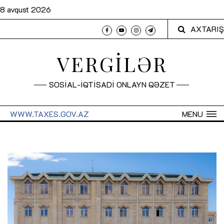
8 avqust 2026
AXTARIŞ
VERGİLƏR
SOSİAL-İQTİSADİ ONLAYN QƏZET
WWW.TAXES.GOV.AZ
MENU