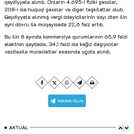
qeydiyyata alınıb. Onların 4.695-i fiziki şəxslər,
208-i isə hüquqi şəxslər və digər təşkilatlar olub.
Qeydiyyata alınmış vergi ödəyicilərinin sayı ötən ilin
eyni dövrü ilə müqayisədə 22,6 faiz artıb.
Bu ilin 8 ayında kommersiya qurumlarının 65,9 faizi
elektron qaydada, 34,1 faizi isə kağız daşıyıcılar
vasitəsilə müraciətlər əsasında uçota alınıb.
AKTUAL