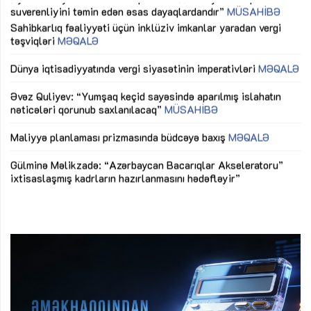
Sahibkarlıq fəaliyyəti üçün inklüziv imkanlar yaradan vergi
“D
təşviqləri
MƏQALƏ
fə
lıq
Dünya iqtisadiyyatında vergi siyasətinin imperativləri
MƏQALƏ
Ni
mü
Əvəz Quliyev: “Yumşaq keçid sayəsində aparılmış islahatın
nəticələri qorunub saxlanılacaq”
MÜSAHİBƏ
Ay
ya
M
Maliyyə planlaması prizmasında büdcəyə baxış
MƏQALƏ
Az
Gülminə Məlikzadə: “Azərbaycan Bacarıqlar Akseleratoru”
ke
ixtisaslaşmış kadrların hazırlanmasını hədəfləyir”
Ay
su