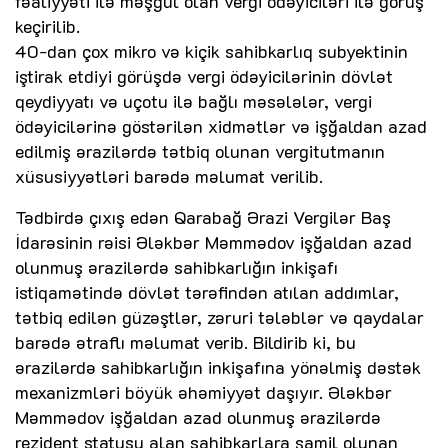
fəaliyyəti ilə məşğul olan vergi ödəyiciləri ilə görüş
keçirilib.
40-dan çox mikro və kiçik sahibkarlıq subyektinin
iştirak etdiyi görüşdə vergi ödəyicilərinin dövlət
qeydiyyatı və uçotu ilə bağlı məsələlər, vergi
ödəyicilərinə göstərilən xidmətlər və işğaldan azad
edilmiş ərazilərdə tətbiq olunan vergitutmanın
xüsusiyyətləri barədə məlumat verilib.
Tədbirdə çıxış edən Qarabağ Ərazi Vergilər Baş
İdarəsinin rəisi Ələkbər Məmmədov işğaldan azad
olunmuş ərazilərdə sahibkarlığın inkişafı
istiqamətində dövlət tərəfindən atılan addımlar,
tətbiq edilən güzəştlər, zəruri tələblər və qaydalar
barədə ətraflı məlumat verib. Bildirib ki, bu
ərazilərdə sahibkarlığın inkişafına yönəlmiş dəstək
mexanizmləri böyük əhəmiyyət daşıyır. Ələkbər
Məmmədov işğaldan azad olunmuş ərazilərdə
rezident statusu alan sahibkarlara şamil olunan