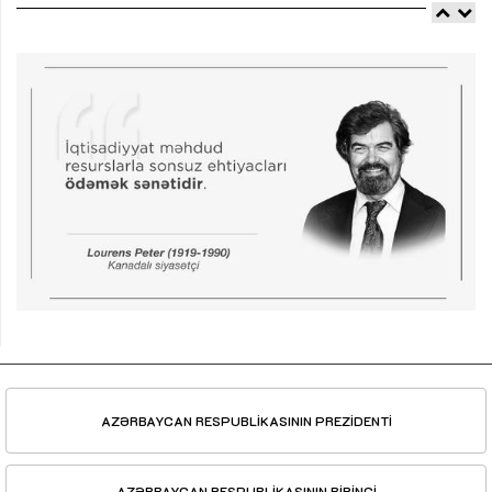
AZƏRBAYCAN RESPUBLİKASININ PREZİDENTİ
AZƏRBAYCAN RESPUBLİKASININ BİRİNCİ