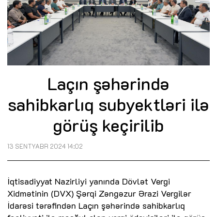
Laçın şəhərində
sahibkarlıq subyektləri ilə
görüş keçirilib
13 SENTYABR 2024 14:02
İqtisadiyyat Nazirliyi yanında Dövlət Vergi
Xidmətinin (DVX) Şərqi Zəngəzur Ərazi Vergilər
İdarəsi tərəfindən Laçın şəhərində sahibkarlıq