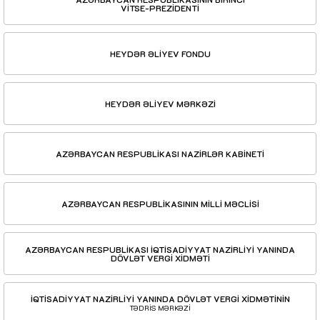
VİTSE-PREZİDENTİ
HEYDƏR ƏLİYEV FONDU
HEYDƏR ƏLİYEV MƏRKƏZİ
AZƏRBAYCAN RESPUBLİKASI NAZİRLƏR KABİNETİ
AZƏRBAYCAN RESPUBLİKASININ MİLLİ MƏCLİSİ
AZƏRBAYCAN RESPUBLİKASI İQTİSADİYYAT NAZİRLİYİ YANINDA
DÖVLƏT VERGİ XİDMƏTİ
İQTİSADİYYAT NAZİRLİYİ YANINDA DÖVLƏT VERGİ XİDMƏTİNİN
TƏDRİS MƏRKƏZİ