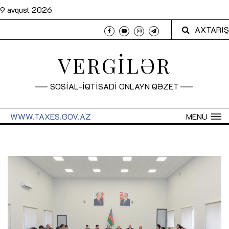
9 avqust 2026
AXTARIŞ
VERGİLƏR
SOSİAL-İQTİSADİ ONLAYN QƏZET
WWW.TAXES.GOV.AZ
MENU