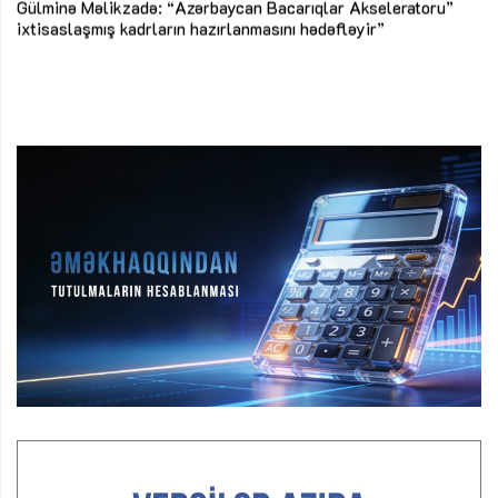
Az
Gülminə Məlikzadə: “Azərbaycan Bacarıqlar Akseleratoru”
ke
ixtisaslaşmış kadrların hazırlanmasını hədəfləyir”
Ay
su