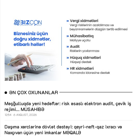
ƏN ÇOX OXUNANLAR
Məşğulluqda yeni hədəflər: risk əsaslı elektron audit, çevik iş
rejimi...
MÜSAHİBƏ
12:54
6 AVQUST, 2026
Daşıma xərclərinə dövlət dəstəyi: qeyri-neft-qaz ixracı və
Naxçıvan üçün yeni imkanlar
MƏQALƏ