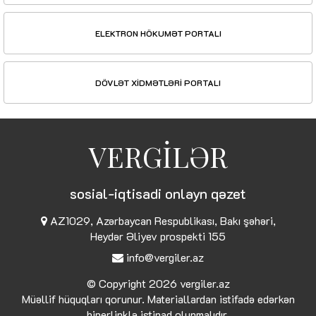
ELEKTRON HÖKUMƏT PORTALI
DÖVLƏT XİDMƏTLƏRİ PORTALI
VERGİLƏR
sosial-iqtisadi onlayn qəzet
AZ1029, Azərbaycan Respublikası, Bakı şəhəri,
Heydər Əliyev prospekti 155
info@vergiler.az
© Copyright 2026
vergiler.az
Müəllif hüquqları qorunur. Materiallardan istifadə edərkən
hiperlinklə istinad olunmalıdır.