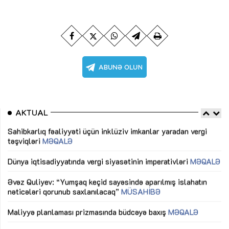
AKTUAL
Sahibkarlıq fəaliyyəti üçün inklüziv imkanlar yaradan vergi
“D
təşviqləri
MƏQALƏ
fə
lıq
Dünya iqtisadiyyatında vergi siyasətinin imperativləri
MƏQALƏ
Ni
mü
Əvəz Quliyev: “Yumşaq keçid sayəsində aparılmış islahatın
nəticələri qorunub saxlanılacaq”
MÜSAHİBƏ
Ay
ya
M
Maliyyə planlaması prizmasında büdcəyə baxış
MƏQALƏ