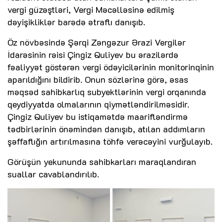
vergi güzəştləri, Vergi Məcəlləsinə edilmiş
dəyişikliklər barədə ətraflı danışıb.
Öz növbəsində Şərqi Zəngəzur Ərazi Vergilər
İdarəsinin rəisi Çingiz Quliyev bu ərazilərdə
fəaliyyət göstərən vergi ödəyicilərinin monitorinqinin
aparıldığını bildirib. Onun sözlərinə görə, əsas
məqsəd sahibkarlıq subyektlərinin vergi orqanında
qeydiyyatda olmalarının qiymətləndirilməsidir.
Çingiz Quliyev bu istiqamətdə maarifləndirmə
tədbirlərinin önəmindən danışıb, atılan addımların
şəffaflığın artırılmasına töhfə verəcəyini vurğulayıb.
Görüşün yekununda sahibkarları maraqlandıran
suallar cavablandırılıb.