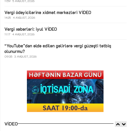
11:59
5 AVQUST, 2026
Vergi ödəyicilərinə xidmət mərkəzləri
VİDEO
14:25
4 AVQUST, 2026
Vergi xəbərləri: iyul
VİDEO
11:17
4 AVQUST, 2026
“YouTube”dan əldə edilən gəlirlərə vergi güzəşti tətbiq
olunurmu?
09:35
3 AVQUST, 2026
VIDEO