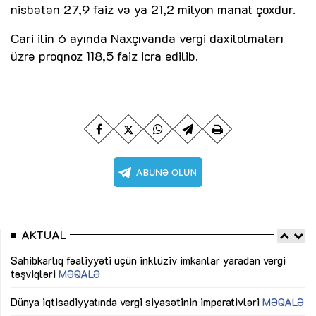
nisbətən 27,9 faiz və ya 21,2 milyon manat çoxdur.
Cari ilin 6 ayında Naxçıvanda vergi daxilolmaları
üzrə proqnoz 118,5 faiz icra edilib.
AKTUAL
Sahibkarlıq fəaliyyəti üçün inklüziv imkanlar yaradan vergi
“D
təşviqləri
MƏQALƏ
fə
lıq
Dünya iqtisadiyyatında vergi siyasətinin imperativləri
MƏQALƏ
Ni
mü