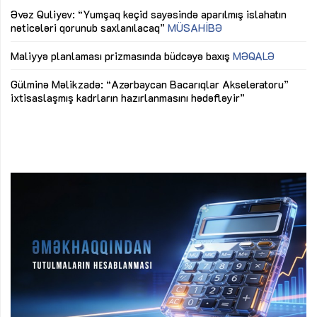
Əvəz Quliyev: “Yumşaq keçid sayəsində aparılmış islahatın
nəticələri qorunub saxlanılacaq”
MÜSAHİBƏ
Ay
ya
M
Maliyyə planlaması prizmasında büdcəyə baxış
MƏQALƏ
Az
Gülminə Məlikzadə: “Azərbaycan Bacarıqlar Akseleratoru”
ke
ixtisaslaşmış kadrların hazırlanmasını hədəfləyir”
Ay
su