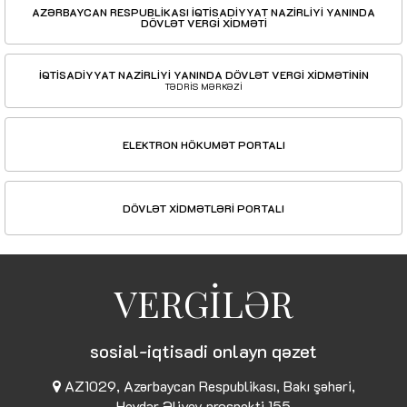
AZƏRBAYCAN RESPUBLİKASI İQTİSADİYYAT NAZİRLİYİ YANINDA
DÖVLƏT VERGİ XİDMƏTİ
İQTİSADİYYAT NAZİRLİYİ YANINDA DÖVLƏT VERGİ XİDMƏTİNİN
TƏDRİS MƏRKƏZİ
ELEKTRON HÖKUMƏT PORTALI
DÖVLƏT XİDMƏTLƏRİ PORTALI
VERGİLƏR
sosial-iqtisadi onlayn qəzet
AZ1029, Azərbaycan Respublikası, Bakı şəhəri,
Heydər Əliyev prospekti 155