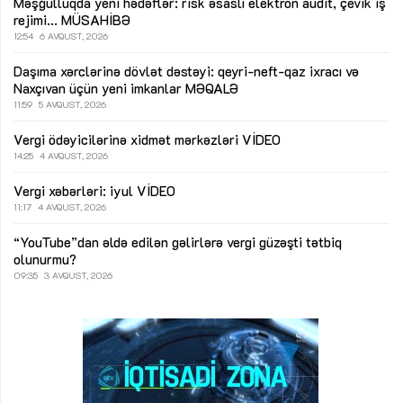
Məşğulluqda yeni hədəflər: risk əsaslı elektron audit, çevik iş
rejimi...
MÜSAHİBƏ
12:54
6 AVQUST, 2026
Daşıma xərclərinə dövlət dəstəyi: qeyri-neft-qaz ixracı və
Naxçıvan üçün yeni imkanlar
MƏQALƏ
11:59
5 AVQUST, 2026
Vergi ödəyicilərinə xidmət mərkəzləri
VİDEO
14:25
4 AVQUST, 2026
Vergi xəbərləri: iyul
VİDEO
11:17
4 AVQUST, 2026
“YouTube”dan əldə edilən gəlirlərə vergi güzəşti tətbiq
olunurmu?
09:35
3 AVQUST, 2026