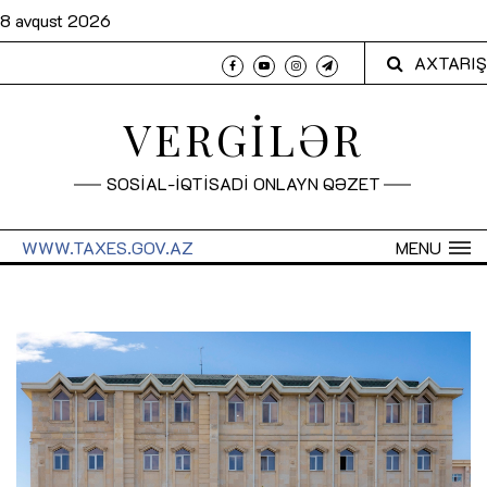
8 avqust 2026
AXTARIŞ
VERGİLƏR
SOSİAL-İQTİSADİ ONLAYN QƏZET
WWW.TAXES.GOV.AZ
MENU