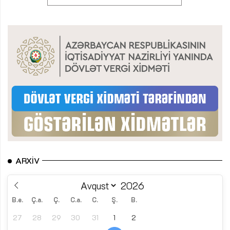
ARXIV
B.e.
Ç.a.
Ç.
C.a.
C.
Ş.
B.
27
28
29
30
31
1
2