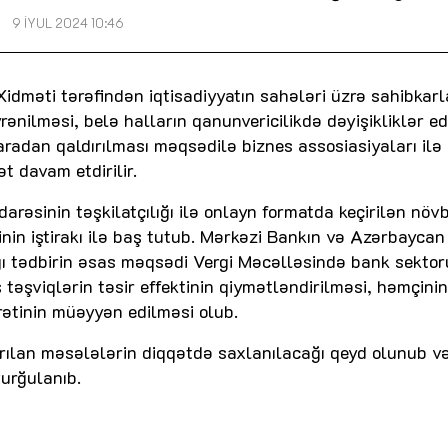
9 İYUL 2024 10:46
Xidməti tərəfindən iqtisadiyyatın sahələri üzrə sahibkarl
yrənilməsi, belə halların qanunvericilikdə dəyişikliklər e
ə aradan qaldırılması məqsədilə biznes assosiasiyaları ilə
t davam etdirilir.
darəsinin təşkilatçılığı ilə onlayn formatda keçirilən növb
in iştirakı ilə baş tutub. Mərkəzi Bankın və Azərbaycan
ığı tədbirin əsas məqsədi Vergi Məcəlləsində bank sekto
təşviqlərin təsir effektinin qiymətləndirilməsi, həmçinin
rətinin müəyyən edilməsi olub.
dırılan məsələlərin diqqətdə saxlanılacağı qeyd olunub v
vurğulanıb.