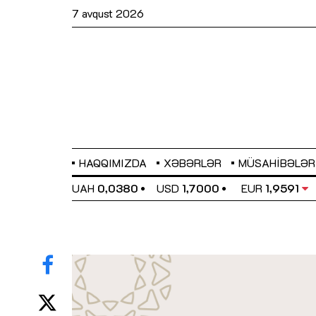
7 avqust 2026
HAQQIMIZDA
XƏBƏRLƏR
MÜSAHIBƏLƏR
EL
0,6489
UAH
0,0380
USD
1,7000
EUR
1,9591