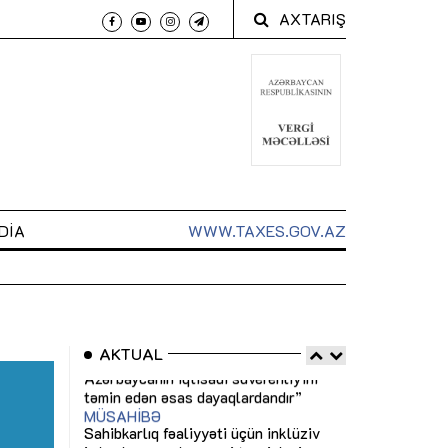
AXTARIŞ
DIA
WWW.TAXES.GOV.AZ
AKTUAL
 arxasında
Sahibkarlıq fəaliyyəti üçün inklüziv
“Düzgün kommun
t dayanır”
imkanlar yaradan vergi təşviqləri
real iş və siste
MƏQALƏ
MÜSAHİBƏ