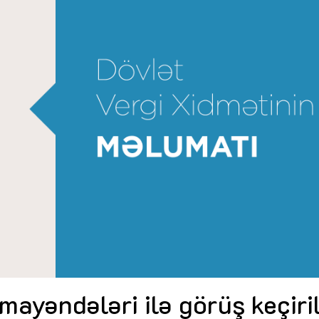
Dünya iqtisadiyyatında vergi
Nicat İmanov: "Vergi qanunv
siyasətinin imperativləri
MƏQALƏ
dəyişikliklər sahibkarlıq m
yaxşılaşdırılmasına xidmət 
MÜSAHİBƏ
Əvəz Quliyev: “Yumşaq keçid
sayəsində aparılmış islahatın nəticələri
qorunub saxlanılacaq”
MÜSAHİBƏ
Aytən Kərimova: “Məqsədi
inklüziv iş mühiti yaratmaq
öyrənən komanda formalaş
Maliyyə planlaması prizmasında
MÜSAHİBƏ
büdcəyə baxış
MƏQALƏ
Azərbaycanda dövlət-özəl 
Gülminə Məlikzadə: “Azərbaycan
çərçivəsində həyata keçirilə
Bacarıqlar Akseleratoru” ixtisaslaşmış
layihə
VİDEO
kadrların hazırlanmasını hədəfləyir”
Aydın Hüseynov: “Əsrin mü
Azərbaycanın iqtisadi suve
təmin edən əsas dayaqlard
MÜSAHİBƏ
ayəndələri ilə görüş keçiri