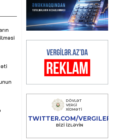
arın
dilməsi
əti
runun
ə