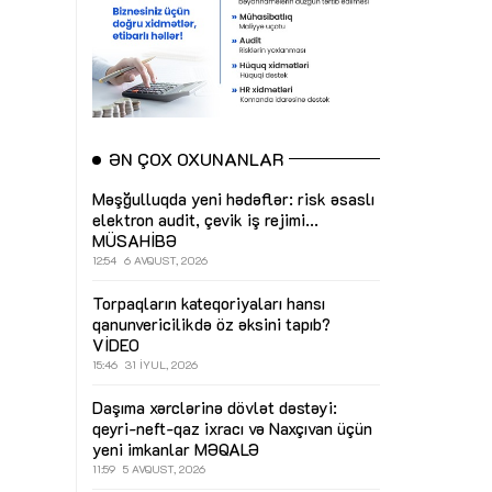
ƏN ÇOX OXUNANLAR
Məşğulluqda yeni hədəflər: risk əsaslı
elektron audit, çevik iş rejimi...
MÜSAHİBƏ
12:54
6 AVQUST, 2026
Torpaqların kateqoriyaları hansı
qanunvericilikdə öz əksini tapıb?
VİDEO
15:46
31 İYUL, 2026
Daşıma xərclərinə dövlət dəstəyi:
qeyri-neft-qaz ixracı və Naxçıvan üçün
yeni imkanlar
MƏQALƏ
11:59
5 AVQUST, 2026