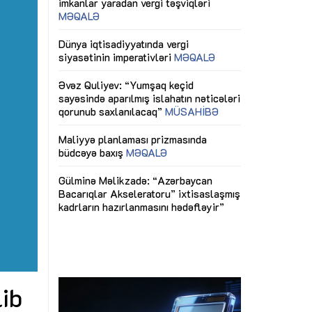
ericiliyinə
Dünya iqtisadiyyatında vergi
Nicat İmanov: "
ühitinin
siyasətinin imperativləri
MƏQALƏ
dəyişikliklər s
edir"
yaxşılaşdırılma
MÜSAHİBƏ
Əvəz Quliyev: “Yumşaq keçid
sayəsində aparılmış islahatın nəticələri
miz daha
qorunub saxlanılacaq”
MÜSAHİBƏ
Aytən Kərimov
, çevik və
inklüziv iş müh
dırmaqdır”
öyrənən komand
Maliyyə planlaması prizmasında
MÜSAHİBƏ
büdcəyə baxış
MƏQALƏ
tərəfdaşlığı
Azərbaycanda d
Gülminə Məlikzadə: “Azərbaycan
n ilk pilot
çərçivəsində hə
Bacarıqlar Akseleratoru” ixtisaslaşmış
layihə
VİDEO
kadrların hazırlanmasını hədəfləyir”
qaviləsi”
Aydın Hüseynov
renliyini
Azərbaycanın iq
andır”
təmin edən əsa
MÜSAHİBƏ
lib