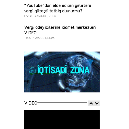
“YouTube”dan əldə edilən gəlirlərə
vergi güzəşti tətbiq olunurmu?
09:35
3 AVQUST, 2026
Vergi ödəyicilərinə xidmət mərkəzləri
VİDEO
14:25
4 AVQUST, 2026
VIDEO