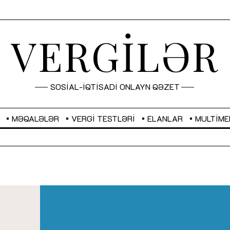
VERGİLƏR
SOSİAL-İQTİSADİ ONLAYN QƏZET
MƏQALƏLƏR
VERGI TESTLƏRI
ELANLAR
MULTIME
GBP
2,2873
RUB
2,0816
Sahibkarlıq fəaliyyəti üçün inklüziv
“Düzgün kommunikasiyanın
imkanlar yaradan vergi təşviqləri
real iş və sistemli fəaliyyə
MƏQALƏ
MÜSAHİBƏ