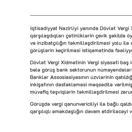
İqtisadiyyat Nazirliyi yanında Dövlət Vergi 
qarşılaşdıqları çətinliklərin çevik şəkildə ö
və inzibatçılığın təkmilləşdirilməsi yolu il
görüşlərin keçirilməsi istiqamətində fəaliyyə
Dövlət Vergi Xidmətinin Vergi siyasəti baş i
belə görüş bank sektorunun nümayəndələrin
Banklar Assosiasiyasının üzvlərinin qatıld
inkişafının dəstəkləməsi məqsədilə verilmiş 
müvafiq təşviqlərin təkmilləşdirilməsi zəru
Görüşdə vergi qanunvericiliyi ilə bağlı qal
qarşılıqlı əməkdaşlığın davam etdiriləcəyi 