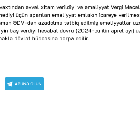
vaxtından əvvəl xitam verildiyi və əməliyyat Vergi Məcəl
ədiyi üçün aparılan əməliyyat əmlakın icarəyə verilməs
 zaman ƏDV-dən azadolma tətbiq edilmiş əməliyyatlar üz
yin baş verdiyi hesabat dövrü (2024-cü ilin aprel ayı) ü
əklə dövlət büdcəsinə bərpa edilir.