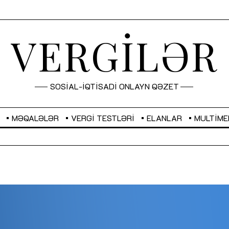
VERGİLƏR
SOSİAL-İQTİSADİ ONLAYN QƏZET
MƏQALƏLƏR
VERGI TESTLƏRI
ELANLAR
MULTIME
GBP
2,2873
RUB
2,0816
Sahibkarlıq fəaliyyəti üçün inklüziv
“Düzgün kommunikasiyanın
imkanlar yaradan vergi təşviqləri
real iş və sistemli fəaliyyə
MƏQALƏ
MÜSAHİBƏ