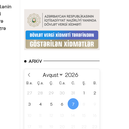
lənin
i
rə
zrə
ARXIV
B.e.
Ç.a.
Ç.
C.a.
C.
Ş.
B.
27
28
29
30
31
1
2
3
4
5
6
7
8
9
10
11
12
13
14
15
16
17
18
19
20
21
22
23