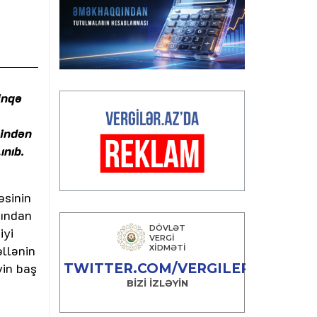
inqə
yindən
ınıb.
əsinin
tından
iyi
əllənin
in baş