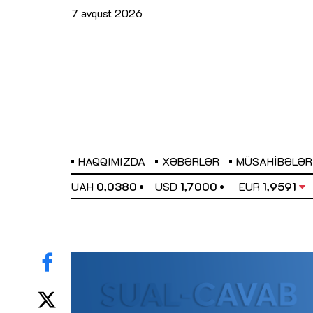
7 avqust 2026
HAQQIMIZDA
XƏBƏRLƏR
MÜSAHIBƏLƏR
EL
0,6489
UAH
0,0380
USD
1,7000
EUR
1,9591