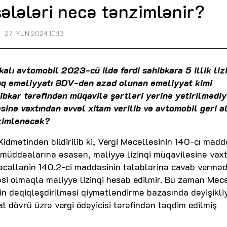
ələləri necə tənzimlənir?
27 İYUN 2024 10:13
lı avtomobil 2023-cü ildə fərdi sahibkara 5 illik liz
zinq əməliyyatı ƏDV-dən azad olunan əməliyyat kimi
hibkar tərəfindən müqavilə şərtləri yerinə yetirilmədi
inə vaxtından əvvəl xitam verilib və avtomobil geri al
nzimlənəcək?
Xidmətindən bildirilib ki, Vergi Məcəlləsinin 140-cı madd
müddəalarına əsasən, maliyyə lizinqi müqaviləsinə vax
Məcəllənin 140.2-ci maddəsinin tələblərinə cavab verməd
əsi olmaqla maliyyə lizinqi hesab edilmir. Bu zaman Məc
n dəqiqləşdirilməsi qiymətləndirmə bazasında dəyişikliy
t dövrü üzrə vergi ödəyicisi tərəfindən təqdim edilmiş