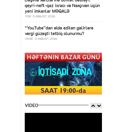
qeyri-neft-qaz ixracı və Naxçıvan üçün
yeni imkanlar
MƏQALƏ
11:59
5 AVQUST, 2026
“YouTube”dan əldə edilən gəlirlərə
vergi güzəşti tətbiq olunurmu?
09:35
3 AVQUST, 2026
VIDEO