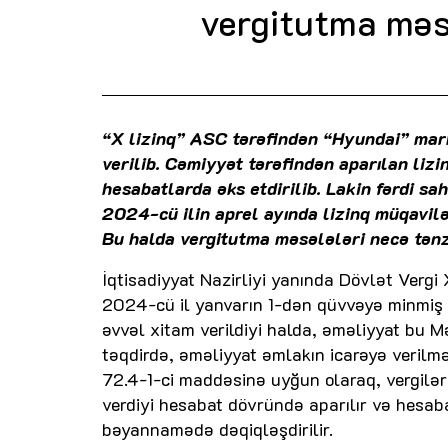
vergitutma məs
“X lizinq” ASC tərəfindən “Hyundai” marka
verilib. Cəmiyyət tərəfindən aparılan li
hesabatlarda əks etdirilib. Lakin fərdi sa
2024-cü ilin aprel ayında lizinq müqaviləs
Bu halda vergitutma məsələləri necə tə
İqtisadiyyat Nazirliyi yanında Dövlət Vergi 
2024-cü il yanvarın 1-dən qüvvəyə minmiş 
əvvəl xitam verildiyi halda, əməliyyat bu 
təqdirdə, əməliyyat əmlakın icarəyə verilm
72.4-1-ci maddəsinə uyğun olaraq, vergiləri
verdiyi hesabat dövründə aparılır və hesaba
bəyannamədə dəqiqləşdirilir.