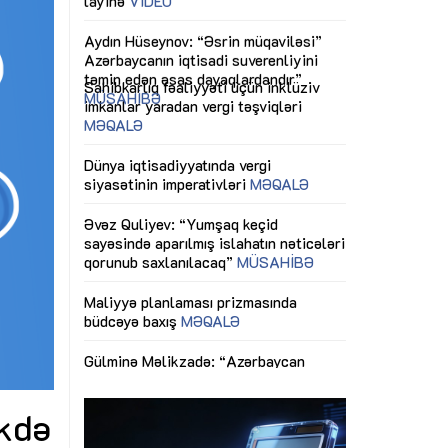
ericiliyinə
Dünya iqtisadiyyatında vergi
Nicat İmanov: "
ühitinin
siyasətinin imperativləri
MƏQALƏ
dəyişikliklər s
edir"
yaxşılaşdırılma
MÜSAHİBƏ
Əvəz Quliyev: “Yumşaq keçid
sayəsində aparılmış islahatın nəticələri
miz daha
qorunub saxlanılacaq”
MÜSAHİBƏ
Aytən Kərimov
, çevik və
inklüziv iş müh
dırmaqdır”
öyrənən komand
Maliyyə planlaması prizmasında
MÜSAHİBƏ
büdcəyə baxış
MƏQALƏ
tərəfdaşlığı
Azərbaycanda d
Gülminə Məlikzadə: “Azərbaycan
n ilk pilot
çərçivəsində hə
Bacarıqlar Akseleratoru” ixtisaslaşmış
layihə
VİDEO
kadrların hazırlanmasını hədəfləyir”
qaviləsi”
Aydın Hüseynov
renliyini
Azərbaycanın iq
andır”
təmin edən əsa
MÜSAHİBƏ
ikdə