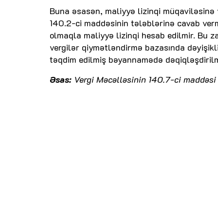
Buna əsasən, maliyyə lizinqi müqaviləsinə 
140.2-ci maddəsinin tələblərinə cavab verm
olmaqla maliyyə lizinqi hesab edilmir. Bu
vergilər qiymətləndirmə bazasında dəyişikli
təqdim edilmiş bəyannamədə dəqiqləşdirilm
Əsas:
Vergi Məcəlləsinin 140.7-ci maddəsi