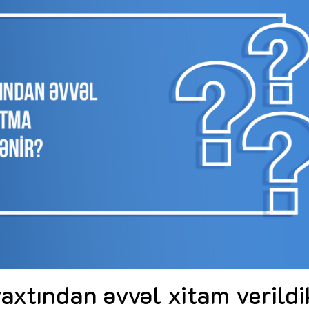
Dünya iqtisadiyyatında vergi
Nicat İmanov: "Vergi qanunv
siyasətinin imperativləri
MƏQALƏ
dəyişikliklər sahibkarlıq m
yaxşılaşdırılmasına xidmət 
MÜSAHİBƏ
Əvəz Quliyev: “Yumşaq keçid
sayəsində aparılmış islahatın nəticələri
qorunub saxlanılacaq”
MÜSAHİBƏ
Aytən Kərimova: “Məqsədi
inklüziv iş mühiti yaratmaq
öyrənən komanda formalaş
Maliyyə planlaması prizmasında
MÜSAHİBƏ
büdcəyə baxış
MƏQALƏ
Azərbaycanda dövlət-özəl 
Gülminə Məlikzadə: “Azərbaycan
çərçivəsində həyata keçirilə
Bacarıqlar Akseleratoru” ixtisaslaşmış
layihə
VİDEO
kadrların hazırlanmasını hədəfləyir”
Aydın Hüseynov: “Əsrin mü
Azərbaycanın iqtisadi suve
təmin edən əsas dayaqlard
MÜSAHİBƏ
axtından əvvəl xitam verild