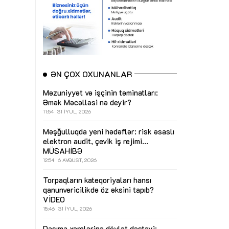
ƏN ÇOX OXUNANLAR
Məzuniyyət və işçinin təminatları:
Əmək Məcəlləsi nə deyir?
11:54
31 İYUL, 2026
Məşğulluqda yeni hədəflər: risk əsaslı
elektron audit, çevik iş rejimi...
MÜSAHİBƏ
12:54
6 AVQUST, 2026
Torpaqların kateqoriyaları hansı
qanunvericilikdə öz əksini tapıb?
VİDEO
15:46
31 İYUL, 2026
Daşıma xərclərinə dövlət dəstəyi: