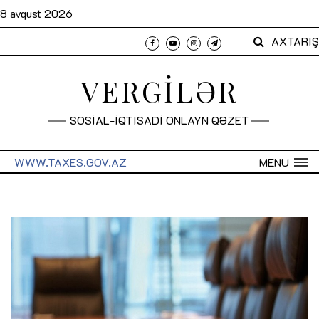
8 avqust 2026
AXTARIŞ
VERGİLƏR
SOSİAL-İQTİSADİ ONLAYN QƏZET
WWW.TAXES.GOV.AZ
MENU