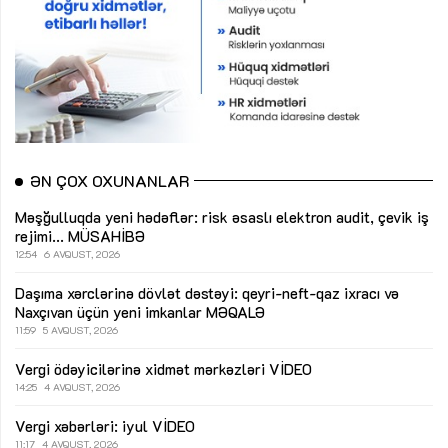
ƏN ÇOX OXUNANLAR
Məşğulluqda yeni hədəflər: risk əsaslı elektron audit, çevik iş
rejimi...
MÜSAHİBƏ
12:54
6 AVQUST, 2026
Daşıma xərclərinə dövlət dəstəyi: qeyri-neft-qaz ixracı və
Naxçıvan üçün yeni imkanlar
MƏQALƏ
11:59
5 AVQUST, 2026
Vergi ödəyicilərinə xidmət mərkəzləri
VİDEO
14:25
4 AVQUST, 2026
Vergi xəbərləri: iyul
VİDEO
11:17
4 AVQUST, 2026