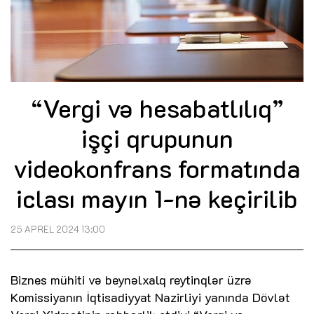
“Vergi və hesabatlılıq”
işçi qrupunun
videokonfrans formatında
iclası mayın 1-nə keçirilib
25 APREL 2024 13:00
Biznes mühiti və beynəlxalq reytinqlər üzrə
Komissiyanın İqtisadiyyat Nazirliyi yanında Dövlət