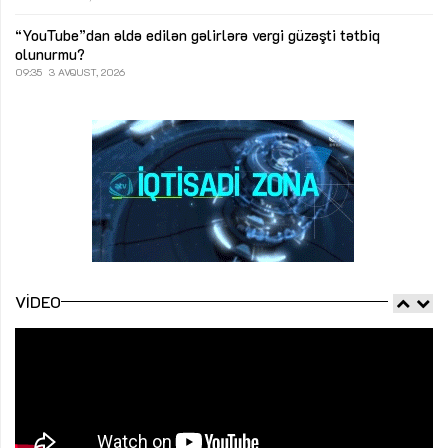
“YouTube”dan əldə edilən gəlirlərə vergi güzəşti tətbiq
olunurmu?
09:35
3 AVQUST, 2026
VIDEO