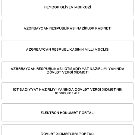
HEYDƏR ƏLİYEV MƏRKƏZİ
AZƏRBAYCAN RESPUBLİKASI NAZİRLƏR KABİNETİ
AZƏRBAYCAN RESPUBLİKASININ MİLLİ MƏCLİSİ
AZƏRBAYCAN RESPUBLİKASI İQTİSADİYYAT NAZİRLİYİ YANINDA
DÖVLƏT VERGİ XİDMƏTİ
İQTİSADİYYAT NAZİRLİYİ YANINDA DÖVLƏT VERGİ XİDMƏTİNİN
TƏDRİS MƏRKƏZİ
ELEKTRON HÖKUMƏT PORTALI
DÖVLƏT XİDMƏTLƏRİ PORTALI