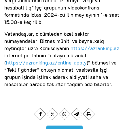
Vergi Xidmətinin rəhbərlik etdiyi “Vergi və
hesabatlılıq” işçi qrupunun videokonfrans
formatında iclası 2024-cü ilin may ayının 1-ə saat
15.00-a keçirilib.
Vətəndaşlar, o cümlədən özəl sektor
nümayəndələri Biznes mühiti və beynəlxalq
reytinqlər üzrə Komissiyanın
https://azranking.az
internet portalının “onlayn müraciət
(
https://azranking.az/online-apply
)” bölməsi və
“Təklif göndər” onlayn xidməti vasitəsilə işçi
qrupun işində iştirak edərək aidiyyəti sahə və
məsələlər barədə təkliflər təqdim edə bilərlər.