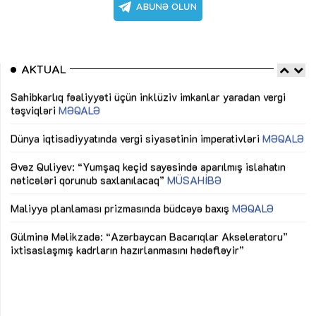
AKTUAL
Sahibkarlıq fəaliyyəti üçün inklüziv imkanlar yaradan vergi
“D
təşviqləri
MƏQALƏ
fə
lıq
Dünya iqtisadiyyatında vergi siyasətinin imperativləri
MƏQALƏ
Ni
mü
Əvəz Quliyev: “Yumşaq keçid sayəsində aparılmış islahatın
nəticələri qorunub saxlanılacaq”
MÜSAHİBƏ
Ay
ya
M
Maliyyə planlaması prizmasında büdcəyə baxış
MƏQALƏ
Az
Gülminə Məlikzadə: “Azərbaycan Bacarıqlar Akseleratoru”
ke
ixtisaslaşmış kadrların hazırlanmasını hədəfləyir”
Ay
su