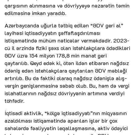
qarşısının alınmasına və dövriyyəyə nəzarətin təmin
edilməsinə imkan yaradıb.
Azərbaycanda uğurla tətbiq edilən “ƏDV geri al”
layihəsi iqtisadiyyatın şəffaflaşdırılması
istiqamətində mühüm nəticələr verməkdədir. 2023-
cü il ərzində fiziki şəxs olan istehlakçılara ödədikləri
ƏDV üzrə 154 milyon 178,8 min manat geri
qaytarılıb. Qeyd edək ki, ötən ildən etibarən nağdsız
ödəniş edən istehlakçılara qaytarılan ƏDV məbləği
artırılıb. Bu da faktiki olaraq nağdsız ödənişlə alış-
verşin genişlənməsinə səbəb olub. Bu, həm də vergi
islahatlarının nağdsız dövriyyənin artımına verdiyi
töhfədir.
İqtisadi aktivlik, “kölgə iqtisadiyyatı”nın miqyasının
azaldılması istiqamətində aparılan işlər bir çox
sahələrdə fəaliyyətin leqallaşmasına, aktiv ödəyici