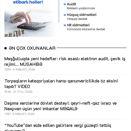
ƏN ÇOX OXUNANLAR
Məşğulluqda yeni hədəflər: risk əsaslı elektron audit, çevik iş
rejimi...
MÜSAHİBƏ
12:54
6 AVQUST, 2026
Torpaqların kateqoriyaları hansı qanunvericilikdə öz əksini
tapıb?
VİDEO
15:46
31 İYUL, 2026
Daşıma xərclərinə dövlət dəstəyi: qeyri-neft-qaz ixracı və
Naxçıvan üçün yeni imkanlar
MƏQALƏ
11:59
5 AVQUST, 2026
“YouTube”dan əldə edilən gəlirlərə vergi güzəşti tətbiq
olunurmu?