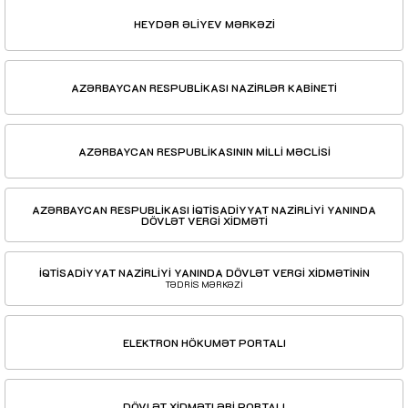
HEYDƏR ƏLİYEV MƏRKƏZİ
AZƏRBAYCAN RESPUBLİKASI NAZİRLƏR KABİNETİ
AZƏRBAYCAN RESPUBLİKASININ MİLLİ MƏCLİSİ
AZƏRBAYCAN RESPUBLİKASI İQTİSADİYYAT NAZİRLİYİ YANINDA
DÖVLƏT VERGİ XİDMƏTİ
İQTİSADİYYAT NAZİRLİYİ YANINDA DÖVLƏT VERGİ XİDMƏTİNİN
TƏDRİS MƏRKƏZİ
ELEKTRON HÖKUMƏT PORTALI
DÖVLƏT XİDMƏTLƏRİ PORTALI