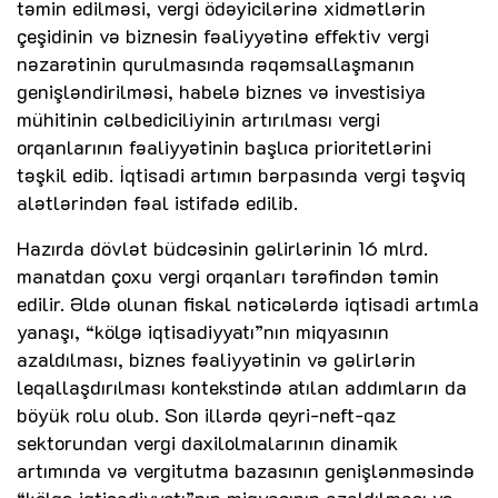
təmin edilməsi, vergi ödəyicilərinə xidmətlərin
çeşidinin və biznesin fəaliyyətinə effektiv vergi
nəzarətinin qurulmasında rəqəmsallaşmanın
genişləndirilməsi, habelə biznes və investisiya
mühitinin cəlbediciliyinin artırılması vergi
orqanlarının fəaliyyətinin başlıca prioritetlərini
təşkil edib. İqtisadi artımın bərpasında vergi təşviq
alətlərindən fəal istifadə edilib.
Hazırda dövlət büdcəsinin gəlirlərinin 16 mlrd.
manatdan çoxu vergi orqanları tərəfindən təmin
edilir. Əldə olunan fiskal nəticələrdə iqtisadi artımla
yanaşı, “kölgə iqtisadiyyatı”nın miqyasının
azaldılması, biznes fəaliyyətinin və gəlirlərin
leqallaşdırılması kontekstində atılan addımların da
böyük rolu olub. Son illərdə qeyri-neft-qaz
sektorundan vergi daxilolmalarının dinamik
artımında və vergitutma bazasının genişlənməsində