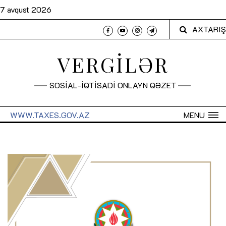
7 avqust 2026
AXTARIŞ
VERGİLƏR
SOSİAL-İQTİSADİ ONLAYN QƏZET
WWW.TAXES.GOV.AZ
MENU