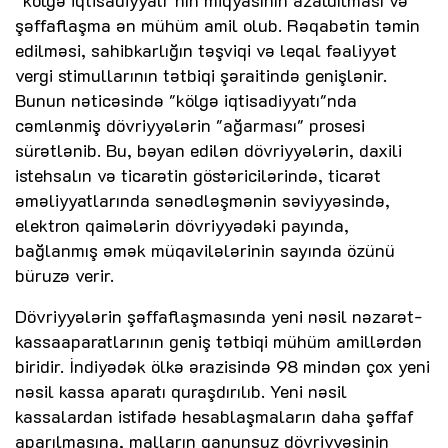
“kölgə iqtisadiyyatı”nın miqyasının azaldılması və
şəffaflaşma ən mühüm amil olub. Rəqabətin təmin
edilməsi, sahibkarlığın təşviqi və leqal fəaliyyət
vergi stimullarının tətbiqi şəraitində genişlənir.
Bunun nəticəsində "kölgə iqtisadiyyatı"nda
cəmlənmiş dövriyyələrin "ağarması" prosesi
sürətlənib. Bu, bəyan edilən dövriyyələrin, daxili
istehsalın və ticarətin göstəricilərində, ticarət
əməliyyatlarında sənədləşmənin səviyyəsində,
elektron qaimələrin dövriyyədəki payında,
bağlanmış əmək müqavilələrinin sayında özünü
büruzə verir.
Dövriyyələrin şəffaflaşmasında yeni nəsil nəzarət-
kassaaparatlarının geniş tətbiqi mühüm amillərdən
biridir. İndiyədək ölkə ərazisində 98 mindən çox yeni
nəsil kassa aparatı quraşdırılıb. Yeni nəsil
kassalardan istifadə hesablaşmaların daha şəffaf
aparılmasına, malların qanunsuz dövriyyəsinin