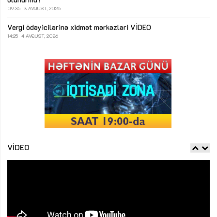
09:35
3 AVQUST, 2026
Vergi ödəyicilərinə xidmət mərkəzləri
VİDEO
14:25
4 AVQUST, 2026
VIDEO