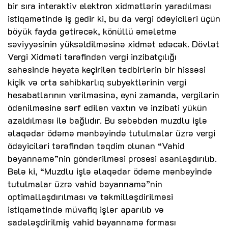
bir sıra interaktiv elektron xidmətlərin yaradılması
istiqamətində iş gedir ki, bu da vergi ödəyiciləri üçün
böyük fayda gətirəcək, könüllü əməletmə
səviyyəsinin yüksəldilməsinə xidmət edəcək. Dövlət
Vergi Xidməti tərəfindən vergi inzibatçılığı
sahəsində həyata keçirilən tədbirlərin bir hissəsi
kiçik və orta sahibkarlıq subyektlərinin vergi
hesabatlarının verilməsinə, eyni zamanda, vergilərin
ödənilməsinə sərf edilən vaxtın və inzibati yükün
azaldılması ilə bağlıdır. Bu səbəbdən muzdlu işlə
əlaqədar ödəmə mənbəyində tutulmalar üzrə vergi
ödəyiciləri tərəfindən təqdim olunan “Vahid
bəyannamə”nin göndərilməsi prosesi asanlaşdırılıb.
Belə ki, “Muzdlu işlə əlaqədar ödəmə mənbəyində
tutulmalar üzrə vahid bəyannamə”nin
optimallaşdırılması və təkmilləşdirilməsi
istiqamətində müvafiq işlər aparılıb və
sadələşdirilmiş vahid bəyannamə forması