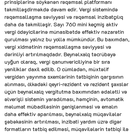
prinsiplərinə söykənən rəqəmsal platformanı
təkmilləşdirməkdə davam edir. Vergi sistemində
rəqəmsallaşma səviyyəsi və rəqəmsal inzibatçılıq
daha da təkmilləşir. Sayı 760 mini keçmiş aktiv
vergi ödəyicilərinə münasibətdə effektiv nəzarətin
qurulması yalnız bu yolla mümkündür. Bu baxımdan,
vergi xidmətinin rəqəmsallaşma səviyyəsi və
dərinliyi artırılmaqdadır. Beynəlxalq təcrübəyə
uyğun olaraq, vergi qanunvericiliyinə bir sıra
yeniliklər daxil edilib. O cümlədən, müxtəlif
vergidən yayınma sxemlərinin tətbiqinin qarşısının
alınması, ölkədəki qeyri-rezident və rezident şəxslər
üçün beynəlxalq vergitutma baxımından ədalətli və
əlverişli sistemin yaradılması, həmçinin, avtomatik
məlumat mübadiləsinin genişlənməsi və emalın
daha effektiv aparılması, beynəlxalq müqavilələr
şəbəkəsinin artırılması, inzibati yardım üzrə digər
formatların tətbiq edilməsi, müqavilələrin tətbiqi ilə