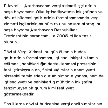
11 fevral – Azərbaycanın vergi xidməti işçilərinin
peşə bayramıdır. Ölkə iqtisadiyyatının inkişafında və
dövlət büdcəsi gəlirlərinin formalaşmasında vergi
xidməti işçilərinin mühüm rolunu nəzərə alaraq, bu
peşə bayramı Azərbaycan Respublikası
Prezidentinin sərəncamı ilə 2005-ci ildə təsis
olunub.
Dövlət Vergi Xidməti bu gün ölkənin büdcə
gəlirlərinin formalaşması, iqtisadi inkişafın təmin
edilməsi, sahibkarlığın dəstəklənməsi prosesinin
fəal iştirakçısı olan, fiskal yığımların əhəmiyyətli
hissəsini təmin edən qurum olmaqla yanaşı, həm də
iqtisadiyyatı və sahibkarlıq mühitinin inkişafını
tənzimləyən bir qurum kimi fəaliyyət
göstərməkdədir.
Son illərdə dövlət büdcəsinə vergi daxilolmalarının