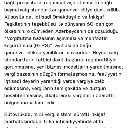
bağlı proseslərin rəqəmsallaşdırılması ilə bağlı
beynəlxalq standartlar qanunvericiliyə daxil edilib.
Xüsusilə də, İqtisadi Əməkdaşılıq və İnkişaf
Təşkilatının təşəbbüsü ilə dünyanın 60-dan çox
ölkəsinin, o cümlədən Azərbaycanın da qoşulduğu
“Vergitutma bazasının aşınması və mənfəətin
köçürülməsi (BEPS)” layihəsi ilə bağlı
qanunvericilikdə yeniliklər mövcuddur. Beynəlxalq
standartların tətbiqi daxili bazarda rəqabətliliyin
qorunmasına, yeni biznes-modellərin yaradılmasına,
vergi bazasının düzgün formalaşmasına, fəaliyyətin
iqtisadi dəyərin yarandığı yerdə vergiyə cəlb
edilməsinə, vergilərin tam şəkildə və düzgün
hesablanmasına, ölkələrarası vergilərin ədalətli
bölgüsünə xidmət edir.
Bütövlükdə, milli vergi sistemi sürətli inkişaf
mərhələsindədir. Ölkə iqtisadiyyatında əldə