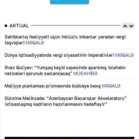
AKTUAL
Sahibkarlıq fəaliyyəti üçün inklüziv imkanlar yaradan vergi
“D
təşviqləri
MƏQALƏ
fə
lıq
Dünya iqtisadiyyatında vergi siyasətinin imperativləri
MƏQALƏ
Ni
mü
Əvəz Quliyev: “Yumşaq keçid sayəsində aparılmış islahatın
nəticələri qorunub saxlanılacaq”
MÜSAHİBƏ
Ay
ya
M
Maliyyə planlaması prizmasında büdcəyə baxış
MƏQALƏ
Az
Gülminə Məlikzadə: “Azərbaycan Bacarıqlar Akseleratoru”
ke
ixtisaslaşmış kadrların hazırlanmasını hədəfləyir”
Ay
su