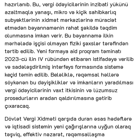
hazırlanıb. Bu, vergi ödəyicilərinin inzibati yükünü
azaltmaqla yanaşı, mikro və kiçik sahibkarlıq
subyektlərinin xidmət mərkəzlərinə müraciət
etmədən bəyannamənin rahat şəkildə təqdim
olunmasına imkan verir. Bu bəyannamə ilkin
mərhələdə işçisi olmayan fiziki şəxslər tərəfindən
tərtib edilib. Yeni formaya aid proqram təminatı
2023-cü ilin IV rübündən etibarən istifadəyə verilib
və sadələşdirilmiş interfeys formasında sistemə
keçid təmin edilib. Beləliklə, rəqəmsal həllərə
söykənən bu dəyişikliklər və imkanların yaradılması
vergi ödəyicilərinin vaxt itkisinin və lüzumsuz
prosedurların aradan qaldırılmasına gətirib
çıxaracaq.
Dövlət Vergi Xidməti qarşıda duran əsas hədəflərə
və iqtisadi sistemin yeni çağırışlarına uyğun olaraq
təşviq, effektiv nəzarət, rəqəmsallaşma