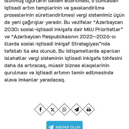
olunmuş uğurların davam etdirilməsi, o cümlədən
iqtisadi artım templərinin və şaxələndirilmə
proseslərinin sürətləndirilməsi vergi sistemimiz üçün
də yeni çağırışlar yaradır. Bu vəzifələr “Azərbaycan
2030: sosial-iqtisadi inkişafa dair Milli Prioritetlər”
və “Azərbaycan Respublikasının 2022─2026-cı
illərdə sosial-iqtisadi inkişaf Strategiyası”nda
təfsilatı ilə əks olunub. Bu istiqamətlərdə aparılan
islahatlar vergi sisteminin iqtisadi inkişafa töhfəsini
daha da artıracaq, müasir biznes əlaqələrinin
qurulması və iqtisadi artımın təmin edilməsində
əlavə imkanlar yaradacaq.