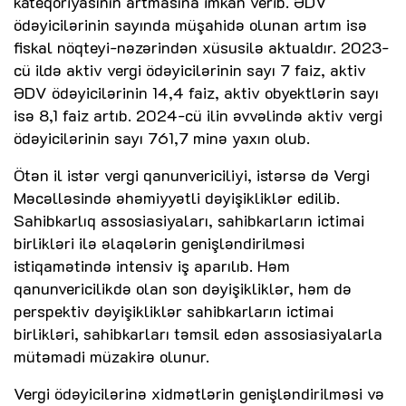
kateqoriyasının artmasına imkan verib. ƏDV
ödəyicilərinin sayında müşahidə olunan artım isə
fiskal nöqteyi-nəzərindən xüsusilə aktualdır. 2023-
cü ildə aktiv vergi ödəyicilərinin sayı 7 faiz, aktiv
ƏDV ödəyicilərinin 14,4 faiz, aktiv obyektlərin sayı
isə 8,1 faiz artıb. 2024-cü ilin əvvəlində aktiv vergi
ödəyicilərinin sayı 761,7 minə yaxın olub.
Ötən il istər vergi qanunvericiliyi, istərsə də Vergi
Məcəlləsində əhəmiyyətli dəyişikliklər edilib.
Sahibkarlıq assosiasiyaları, sahibkarların ictimai
birlikləri ilə əlaqələrin genişləndirilməsi
istiqamətində intensiv iş aparılıb. Həm
qanunvericilikdə olan son dəyişikliklər, həm də
perspektiv dəyişikliklər sahibkarların ictimai
birlikləri, sahibkarları təmsil edən assosiasiyalarla
mütəmadi müzakirə olunur.
Vergi ödəyicilərinə xidmətlərin genişləndirilməsi və