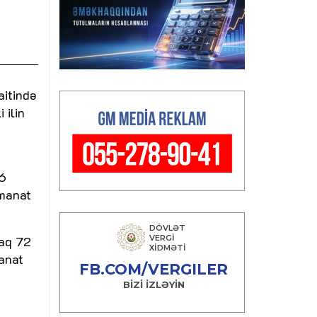
aitində
 ilin
ə
,6
 manat
raq 72
manat