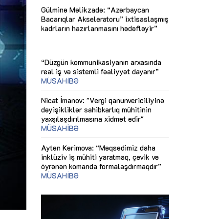
gi
Nicat İmanov: "Vergi qanunvericiliyinə
Dünya iqtisadiy
ƏQALƏ
dəyişikliklər sahibkarlıq mühitinin
siyasətinin imp
yaxşılaşdırılmasına xidmət edir"
MÜSAHİBƏ
çid
Əvəz Quliyev: 
ın nəticələri
sayəsində aparı
SAHİBƏ
Aytən Kərimova: “Məqsədimiz daha
qorunub saxla
inklüziv iş mühiti yaratmaq, çevik və
öyrənən komanda formalaşdırmaqdır”
sında
Maliyyə planla
MÜSAHİBƏ
büdcəyə baxış
Azərbaycanda dövlət-özəl tərəfdaşlığı
baycan
Gülminə Məlik
çərçivəsində həyata keçirilən ilk pilot
xtisaslaşmış
Bacarıqlar Aks
layihə
VİDEO
dəfləyir”
kadrların hazır
Aydın Hüseynov: “Əsrin müqaviləsi”
Azərbaycanın iqtisadi suverenliyini
təmin edən əsas dayaqlardandır”
MÜSAHİBƏ