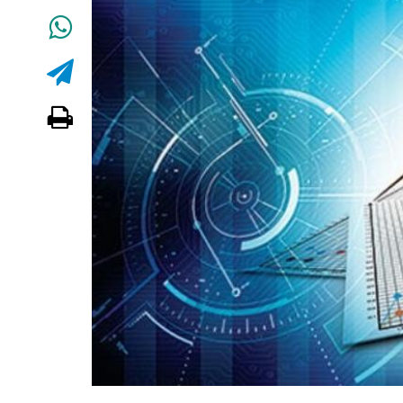
Dünya iqtisadiyyatında vergi
siyasətinin imperativləri
MƏQALƏ
Əvəz Quliyev: “Yumşaq keçid
sayəsində aparılmış islahatın nəticələr
qorunub saxlanılacaq”
MÜSAHİBƏ
Maliyyə planlaması prizmasında
büdcəyə baxış
MƏQALƏ
Gülminə Məlikzadə: “Azərbaycan
Bacarıqlar Akseleratoru” ixtisaslaşmı
kadrların hazırlanmasını hədəfləyir”