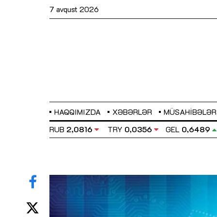
7 avqust 2026
HAQQIMIZDA
XƏBƏRLƏR
MÜSAHIBƏLƏR
BP
2,2873
RUB
2,0816
TRY
0,0356
GEL
0,6489
Sahibkarlıq fəaliyyəti üçün inklüziv
imkanlar yaradan vergi təşviqləri
MƏQALƏ