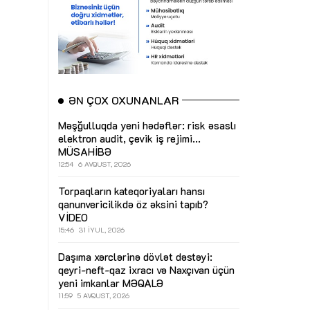
ƏN ÇOX OXUNANLAR
Məşğulluqda yeni hədəflər: risk əsaslı
elektron audit, çevik iş rejimi...
MÜSAHİBƏ
12:54
6 AVQUST, 2026
Torpaqların kateqoriyaları hansı
qanunvericilikdə öz əksini tapıb?
VİDEO
15:46
31 İYUL, 2026
Daşıma xərclərinə dövlət dəstəyi:
qeyri-neft-qaz ixracı və Naxçıvan üçün
yeni imkanlar
MƏQALƏ
11:59
5 AVQUST, 2026