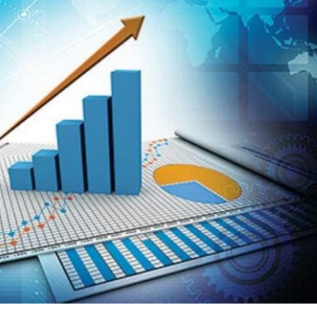
Nicat İmanov: "Vergi qanunvericiliyinə
Dünya iqtisadiyyatında ver
dəyişikliklər sahibkarlıq mühitinin
siyasətinin imperativləri
M
yaxşılaşdırılmasına xidmət edir"
MÜSAHİBƏ
Əvəz Quliyev: “Yumşaq ke
i
sayəsində aparılmış islahat
Aytən Kərimova: “Məqsədimiz daha
qorunub saxlanılacaq”
MÜ
inklüziv iş mühiti yaratmaq, çevik və
öyrənən komanda formalaşdırmaqdır”
Maliyyə planlaması prizma
MÜSAHİBƏ
büdcəyə baxış
MƏQALƏ
Azərbaycanda dövlət-özəl tərəfdaşlığı
Gülminə Məlikzadə: “Azər
çərçivəsində həyata keçirilən ilk pilot
ş
Bacarıqlar Akseleratoru” i
layihə
VİDEO
kadrların hazırlanmasını hə
Aydın Hüseynov: “Əsrin müqaviləsi”
Azərbaycanın iqtisadi suverenliyini
təmin edən əsas dayaqlardandır”
MÜSAHİBƏ