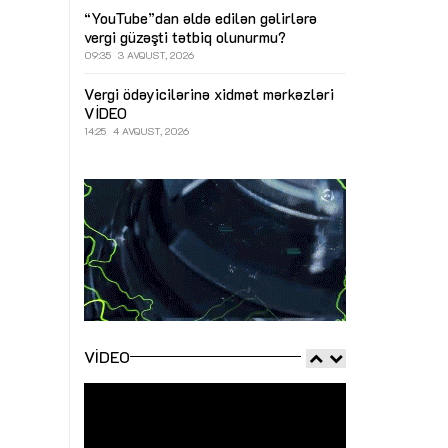
“YouTube”dan əldə edilən gəlirlərə
vergi güzəşti tətbiq olunurmu?
09:35
3 AVQUST, 2026
Vergi ödəyicilərinə xidmət mərkəzləri
VİDEO
14:25
4 AVQUST, 2026
VIDEO