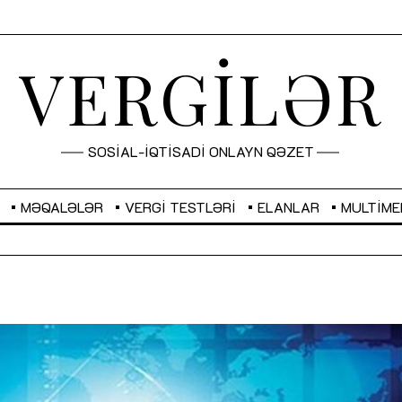
VERGİLƏR
SOSİAL-İQTİSADİ ONLAYN QƏZET
MƏQALƏLƏR
VERGI TESTLƏRI
ELANLAR
MULTIME
UAH
0,0380
USD
1,7000
EUR
1,9591
GBP
2,28
“Düzgün kommunikasiyanın arxasında
Sahibkarlıq fəaliyyəti üçün
real iş və sistemli fəaliyyət dayanır”
imkanlar yaradan vergi təşv
MÜSAHİBƏ
MƏQALƏ