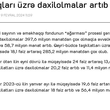
ları üzrə daxilolmalar artıb
9 FEVRAL 2024 11:59
i sayının və əməkhaqqı fondunun “ağarması” prosesi şər
 daxilolmalar 397,6 milyon manatdan çox olmaqla əvvəlki
a 58,7 milyon manat artıb. Qeyri-büdcə təşkilatları üzr
isədə 18,1 faiz artaraq 285,2 milyon manatdan çox olub.
ar ötən ilin eyni dövrü ilə müqayisədə 24 faiz artaraq 13
latları üzrə daxilolmalar 20,2 faiz artıb və 11,4 milyon
lar 2023-cü ilin yanvar ayı ilə müqayisədə 19,6 faiz arta
latları üzrə daxilolmalar 18 faiz artıb və 56,4 milyon 