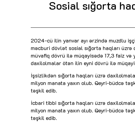
Sosial sığorta haq
2024-cü ilin yanvar ayı ərzində muzdlu işç
məcburi dövlət sosial sığorta haqları üzrə
müvafiq dövrü ilə müqayisədə 17,3 faiz və y
daxilolmalar ötən ilin eyni dövrü ilə müqay
İşsizlikdən sığorta haqları üzrə daxilolmal
milyon manata yaxın olub. Qeyri-büdcə təşki
təşkil edib.
İcbari tibbi sığorta haqları üzrə daxilolma
milyon manata yaxın olub. Qeyri-büdcə təşki
təşkil edib.