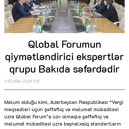
Qlobal Forumun
qiymətləndirici ekspertlər
qrupu Bakıda səfərdədir
9 FEVRAL 2024 11:12
Məlum olduğu kimi, Azərbaycan Respublikası “Vergi
məqsədləri üçün şəffaflıq və məlumat mübadiləsi
üzrə Qlobal Forum”a üzv olmaqla şəffaflıq və
məlumat mübadiləsi üzrə beynəlxalq standartların