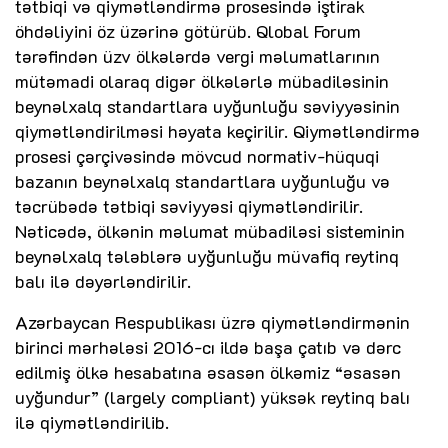
tətbiqi və qiymətləndirmə prosesində iştirak
öhdəliyini öz üzərinə götürüb. Qlobal Forum
tərəfindən üzv ölkələrdə vergi məlumatlarının
mütəmadi olaraq digər ölkələrlə mübadiləsinin
beynəlxalq standartlara uyğunluğu səviyyəsinin
qiymətləndirilməsi həyata keçirilir. Qiymətləndirmə
prosesi çərçivəsində mövcud normativ-hüquqi
bazanın beynəlxalq standartlara uyğunluğu və
təcrübədə tətbiqi səviyyəsi qiymətləndirilir.
Nəticədə, ölkənin məlumat mübadiləsi sisteminin
beynəlxalq tələblərə uyğunluğu müvafiq reytinq
balı ilə dəyərləndirilir.
Azərbaycan Respublikası üzrə qiymətləndirmənin
birinci mərhələsi 2016-cı ildə başa çatıb və dərc
edilmiş ölkə hesabatına əsasən ölkəmiz “əsasən
uyğundur” (largely compliant) yüksək reytinq balı
ilə qiymətləndirilib.