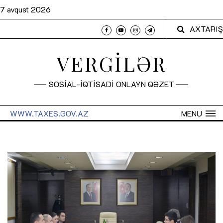
7 avqust 2026
AXTARIŞ
VERGİLƏR
SOSİAL-İQTİSADİ ONLAYN QƏZET
WWW.TAXES.GOV.AZ
MENU