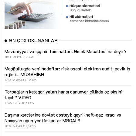
ƏN ÇOX OXUNANLAR
Məzuniyyət və işçinin təminatları: Əmək Məcəlləsi nə deyir?
11:54
31 İYUL, 2026
Məşğulluqda yeni hədəflər: risk əsaslı elektron audit, çevik iş
rejimi...
MÜSAHİBƏ
12:54
6 AVQUST, 2026
Torpaqların kateqoriyaları hansı qanunvericilikdə öz əksini
tapıb?
VİDEO
15:46
31 İYUL, 2026
Daşıma xərclərinə dövlət dəstəyi: qeyri-neft-qaz ixracı və
Naxçıvan üçün yeni imkanlar
MƏQALƏ
11:59
5 AVQUST, 2026