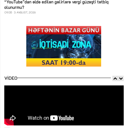
“YouTube”dan əldə edilən gəlirlərə vergi güzəşti tətbiq
olunurmu?
09:35
3 AVQUST, 2026
VIDEO