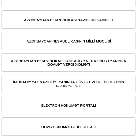
AZƏRBAYCAN RESPUBLİKASI NAZİRLƏR KABİNETİ
AZƏRBAYCAN RESPUBLİKASININ MİLLİ MƏCLİSİ
AZƏRBAYCAN RESPUBLİKASI İQTİSADİYYAT NAZİRLİYİ YANINDA
DÖVLƏT VERGİ XİDMƏTİ
İQTİSADİYYAT NAZİRLİYİ YANINDA DÖVLƏT VERGİ XİDMƏTİNİN
TƏDRİS MƏRKƏZİ
ELEKTRON HÖKUMƏT PORTALI
DÖVLƏT XİDMƏTLƏRİ PORTALI