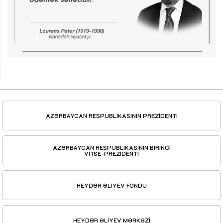
AZƏRBAYCAN RESPUBLİKASININ PREZİDENTİ
AZƏRBAYCAN RESPUBLİKASININ BİRİNCİ
VİTSE-PREZİDENTİ
HEYDƏR ƏLİYEV FONDU
HEYDƏR ƏLİYEV MƏRKƏZİ