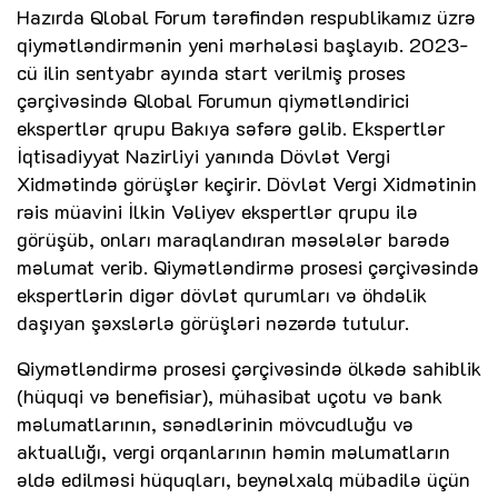
Hazırda Qlobal Forum tərəfindən respublikamız üzrə
qiymətləndirmənin yeni mərhələsi başlayıb. 2023-
cü ilin sentyabr ayında start verilmiş proses
çərçivəsində Qlobal Forumun qiymətləndirici
ekspertlər qrupu Bakıya səfərə gəlib. Ekspertlər
İqtisadiyyat Nazirliyi yanında Dövlət Vergi
Xidmətində görüşlər keçirir. Dövlət Vergi Xidmətinin
rəis müavini İlkin Vəliyev ekspertlər qrupu ilə
görüşüb, onları maraqlandıran məsələlər barədə
məlumat verib. Qiymətləndirmə prosesi çərçivəsində
ekspertlərin digər dövlət qurumları və öhdəlik
daşıyan şəxslərlə görüşləri nəzərdə tutulur.
Qiymətləndirmə prosesi çərçivəsində ölkədə sahiblik
(hüquqi və benefisiar), mühasibat uçotu və bank
məlumatlarının, sənədlərinin mövcudluğu və
aktuallığı, vergi orqanlarının həmin məlumatların
əldə edilməsi hüquqları, beynəlxalq mübadilə üçün