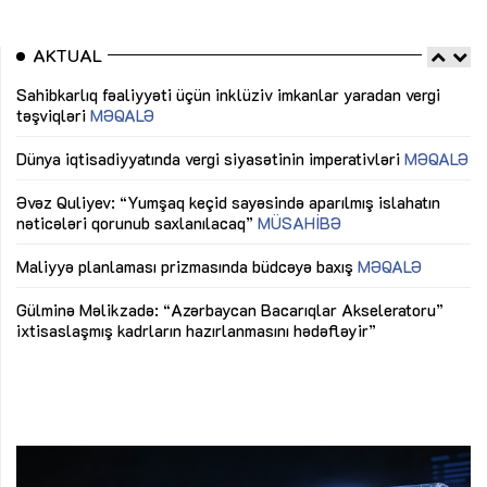
AKTUAL
Sahibkarlıq fəaliyyəti üçün inklüziv imkanlar yaradan vergi
“D
təşviqləri
MƏQALƏ
fə
lıq
Dünya iqtisadiyyatında vergi siyasətinin imperativləri
MƏQALƏ
Ni
mü
Əvəz Quliyev: “Yumşaq keçid sayəsində aparılmış islahatın
nəticələri qorunub saxlanılacaq”
MÜSAHİBƏ
Ay
ya
M
Maliyyə planlaması prizmasında büdcəyə baxış
MƏQALƏ
Az
Gülminə Məlikzadə: “Azərbaycan Bacarıqlar Akseleratoru”
ke
ixtisaslaşmış kadrların hazırlanmasını hədəfləyir”
Ay
su