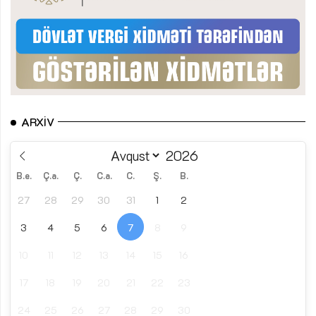
ARXIV
B.e.
Ç.a.
Ç.
C.a.
C.
Ş.
B.
27
28
29
30
31
1
2
3
4
5
6
7
8
9
10
11
12
13
14
15
16
17
18
19
20
21
22
23
24
25
26
27
28
29
30