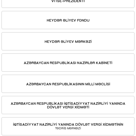
VİTSE-PREZİDENTİ
HEYDƏR ƏLİYEV FONDU
HEYDƏR ƏLİYEV MƏRKƏZİ
AZƏRBAYCAN RESPUBLİKASI NAZİRLƏR KABİNETİ
AZƏRBAYCAN RESPUBLİKASININ MİLLİ MƏCLİSİ
AZƏRBAYCAN RESPUBLİKASI İQTİSADİYYAT NAZİRLİYİ YANINDA
DÖVLƏT VERGİ XİDMƏTİ
İQTİSADİYYAT NAZİRLİYİ YANINDA DÖVLƏT VERGİ XİDMƏTİNİN
TƏDRİS MƏRKƏZİ