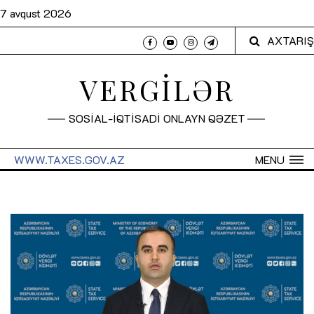
7 avqust 2026
AXTARIŞ
VERGİLƏR
SOSİAL-İQTİSADİ ONLAYN QƏZET
WWW.TAXES.GOV.AZ
MENU