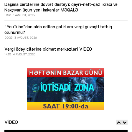
Daşıma xərclərinə dövlət dəstəyi: qeyri-neft-qaz ixracı və
Naxçıvan üçün yeni imkanlar
MƏQALƏ
11:59
5 AVQUST, 2026
“YouTube”dan əldə edilən gəlirlərə vergi güzəşti tətbiq
olunurmu?
09:35
3 AVQUST, 2026
Vergi ödəyicilərinə xidmət mərkəzləri
VİDEO
14:25
4 AVQUST, 2026
VIDEO