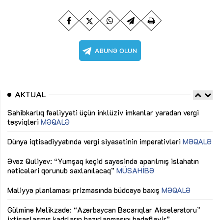
AKTUAL
Sahibkarlıq fəaliyyəti üçün inklüziv imkanlar yaradan vergi
“D
təşviqləri
MƏQALƏ
fə
lıq
Dünya iqtisadiyyatında vergi siyasətinin imperativləri
MƏQALƏ
Ni
mü
Əvəz Quliyev: “Yumşaq keçid sayəsində aparılmış islahatın
nəticələri qorunub saxlanılacaq”
MÜSAHİBƏ
Ay
ya
M
Maliyyə planlaması prizmasında büdcəyə baxış
MƏQALƏ
Az
Gülminə Məlikzadə: “Azərbaycan Bacarıqlar Akseleratoru”
ke
ixtisaslaşmış kadrların hazırlanmasını hədəfləyir”