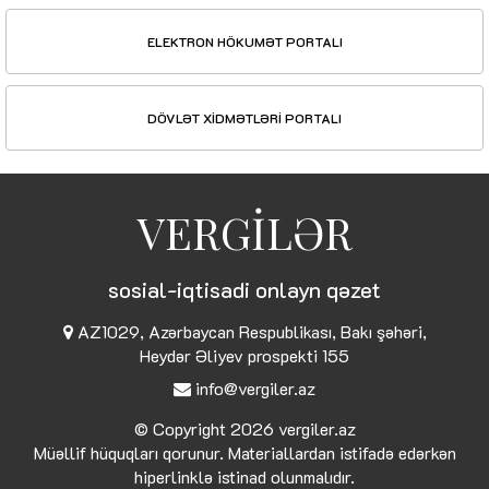
ELEKTRON HÖKUMƏT PORTALI
DÖVLƏT XİDMƏTLƏRİ PORTALI
VERGİLƏR
sosial-iqtisadi onlayn qəzet
AZ1029, Azərbaycan Respublikası, Bakı şəhəri,
Heydər Əliyev prospekti 155
info@vergiler.az
© Copyright 2026
vergiler.az
Müəllif hüquqları qorunur. Materiallardan istifadə edərkən
hiperlinklə istinad olunmalıdır.