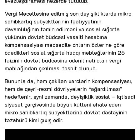
əvəzləşdirilməsi nəzərdə tutulub.
Vergi Məcəlləsinə edilmiş son dəyişikliklərdə mikro
sahibkarlıq subyektlərinin fəaliyyətinin
davamlılığının təmin edilməsi və sosial sığorta
yükünün dövlət büdcəsi vəsaiti hesabına
kompensasiyası məqsədilə onların özlərinə görə
ödədikləri sosial sığorta haqqı məbləğlərinin 25
faizinin dövlət büdcəsinə ödənilməli olan vergi
məbləğindən çıxılması təsbit olunub.
Bununla da, həm çəkilən xərclərin kompensasiyası,
həm də qeyri-rəsmi dövriyyələrin “ağardılması”
hədəflənir, eyni zamanda, dəyişiklik sosial – iqtisadi
siyasət çərçivəsində böyük kütləni əhatə edən
mikro sahibkarlıq subyektlərinə dövlət dəstəyinin
təzahürü kimi çıxış edir.