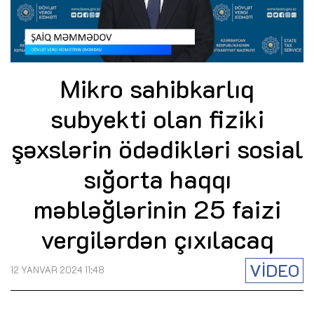
Mikro sahibkarlıq
subyekti olan fiziki
şəxslərin ödədikləri sosial
sığorta haqqı
məbləğlərinin 25 faizi
vergilərdən çıxılacaq
VİDEO
12 YANVAR 2024 11:48