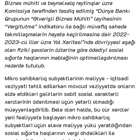
Biznes mühiti və beynəlxalq reytinqlər üzrə
Komissiya tərəfindən təsdiq edilmiş “Dünya Bankı
Qrupunun “Əlverişli Biznes Mühiti” layihəsinin
“Vergitutma” indikatoru ilə bağlı müvafiq sahədə
təkmilləşmələrin həyata keçirilməsinə dair 2022-
2023-cü illər üzrə Yol Xəritəsi”ndə dövriyyəsi aşağı
olan fiziki şəxslərin özlərinə görə ödədiyi sosial
sığorta haqlarının məbləğinin optimallaşdırılması
nəzərdə tutulub.
Mikro sahibkarlıq subyektlərinin maliyyə - iqtisadi
vəziyyəti təhlil edilərkən mövcud vəziyyətdə onların
əldə etdikləri gəlirlərin sabit sosial xarakterli
xərclərinin ödənilməsi üçün yetərli olmadığı
müəyyənləşdirilib. Belə olan halda, bu cür xərclər
yeni fəaliyyətə başlayan mikro sahibkarlıq
subyektləri üçün əlavə maliyyə yükü yaratdığından
sosial sığorta haqlarının vergi öhdəlikləri ilə