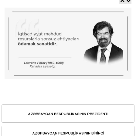
AZƏRBAYCAN RESPUBLİKASININ PREZİDENTİ
AZƏRBAYCAN RESPUBLİKASININ BİRİNCİ