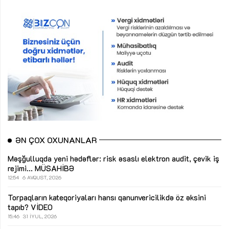
ƏN ÇOX OXUNANLAR
Məşğulluqda yeni hədəflər: risk əsaslı elektron audit, çevik iş
rejimi...
MÜSAHİBƏ
12:54
6 AVQUST, 2026
Torpaqların kateqoriyaları hansı qanunvericilikdə öz əksini
tapıb?
VİDEO
15:46
31 İYUL, 2026