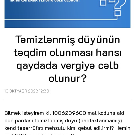
Təmizlənmiş düyünün
təqdim olunması hansı
qaydada vergiyə cəlb
olunur?
10 OKTYABR 2023 12:30
Bilmək istəyirəm ki, 1006209600 mal koduna aid
dən pərdəsi təmizlənmiş düyü (pardaxlanmamış)
kənd təsərrüfatı məhsulu kimi qəbul edilirmi? Həmin