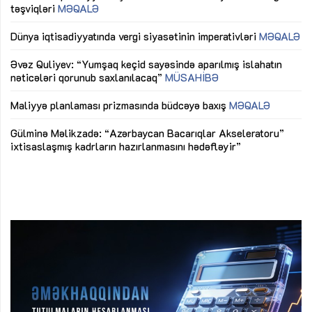
təşviqləri
MƏQALƏ
fə
lıq
Dünya iqtisadiyyatında vergi siyasətinin imperativləri
MƏQALƏ
Ni
mü
Əvəz Quliyev: “Yumşaq keçid sayəsində aparılmış islahatın
nəticələri qorunub saxlanılacaq”
MÜSAHİBƏ
Ay
ya
M
Maliyyə planlaması prizmasında büdcəyə baxış
MƏQALƏ
Az
Gülminə Məlikzadə: “Azərbaycan Bacarıqlar Akseleratoru”
ke
ixtisaslaşmış kadrların hazırlanmasını hədəfləyir”
Ay
su