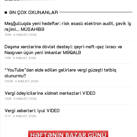
ƏN ÇOX OXUNANLAR
Məşğulluqda yeni hədəflər: risk əsaslı elektron audit, çevik iş
rejimi...
MÜSAHİBƏ
12:54
6 AVQUST, 2026
Daşıma xərclərinə dövlət dəstəyi: qeyri-neft-qaz ixracı və
Naxçıvan üçün yeni imkanlar
MƏQALƏ
11:59
5 AVQUST, 2026
“YouTube”dan əldə edilən gəlirlərə vergi güzəşti tətbiq
olunurmu?
09:35
3 AVQUST, 2026
Vergi ödəyicilərinə xidmət mərkəzləri
VİDEO
14:25
4 AVQUST, 2026
Vergi xəbərləri: iyul
VİDEO
11:17
4 AVQUST, 2026