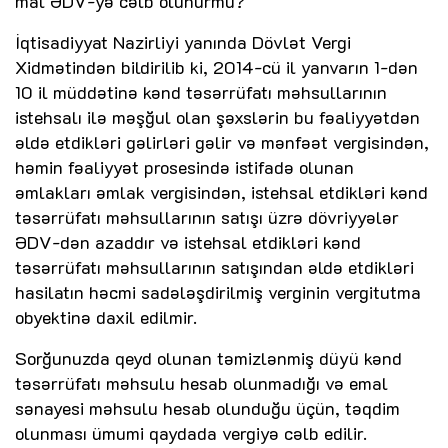
mal ƏDV-yə cəlb olunurmu?
İqtisadiyyat Nazirliyi yanında Dövlət Vergi
Xidmətindən bildirilib ki, 2014-cü il yanvarın 1-dən
10 il müddətinə kənd təsərrüfatı məhsullarının
istehsalı ilə məşğul olan şəxslərin bu fəaliyyətdən
əldə etdikləri gəlirləri gəlir və mənfəət vergisindən,
həmin fəaliyyət prosesində istifadə olunan
əmlakları əmlak vergisindən, istehsal etdikləri kənd
təsərrüfatı məhsullarının satışı üzrə dövriyyələr
ƏDV-dən azaddır və istehsal etdikləri kənd
təsərrüfatı məhsullarının satışından əldə etdikləri
hasilatın həcmi sadələşdirilmiş verginin vergitutma
obyektinə daxil edilmir.
Sorğunuzda qeyd olunan təmizlənmiş düyü kənd
təsərrüfatı məhsulu hesab olunmadığı və emal
sənayesi məhsulu hesab olunduğu üçün, təqdim
olunması ümumi qaydada vergiyə cəlb edilir.