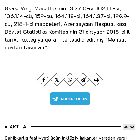
Əsas: Vergi Məcəlləsinin 13.2.60-cı, 102.1.11-ci,
106.1.14-cü, 159-cu, 164.1.18-ci, 164.1.37-ci, 199.9-
cu, 218-1-ci maddələri, Azərbaycan Respublikası
Dövlət Statistika Komitəsinin 31 oktyabr 2018-ci il
tarixli kollegiya qərarı ilə təsdiq edilmiş “Məhsul
növləri təsnifatı”.
AKTUAL
Sahibkarlıq fəaliyyəti üçün inklüziv imkanlar yaradan vergi
“D