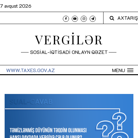
7 avqust 2026
AXTARIŞ
VERGİLƏR
SOSİAL-İQTİSADİ ONLAYN QƏZET
WWW.TAXES.GOV.AZ
MENU