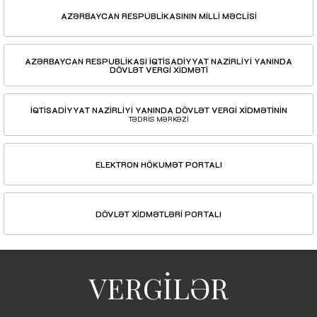
AZƏRBAYCAN RESPUBLİKASININ MİLLİ MƏCLİSİ
AZƏRBAYCAN RESPUBLİKASI İQTİSADİYYAT NAZİRLİYİ YANINDA
DÖVLƏT VERGİ XİDMƏTİ
İQTİSADİYYAT NAZİRLİYİ YANINDA DÖVLƏT VERGİ XİDMƏTİNİN
TƏDRİS MƏRKƏZİ
ELEKTRON HÖKUMƏT PORTALI
DÖVLƏT XİDMƏTLƏRİ PORTALI
VERGİLƏR