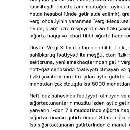
rəsmiləşdirilməklə tam məbləğdə təyinatı ü
halda hesabat ilində gəlir əldə edilmir), qr
vergi öhdəliyinin yaranması Vergi Məcəllə
halda, qrant üzrə resipiyent olan fiziki şəx
sığorta haqqı və icbari tibbi sığorta haqqı 
Dövlət Vergi Xidmətindən o da bildirilib ki
sahibkarlıq fəaliyyəti ilə məşğul olan fizi
sektoruna, yəni əməkhaqlarından gəlir vergis
neft-qaz sahəsində fəaliyyəti olmayan və qe
fiziki şəxslərin muzdlu işdən aylıq gəlirlə
manatdan çox olduqda isə 8000 manatdan ç
Neft-qaz sahəsində fəaliyyəti olmayan və q
sığortaolunanların muzdlu işdən aylıq gəlir
yanvarın 1-dən 7 il müddətində sığorta ha
sığortaolunanın gəlirlərindən 3 faiz, sığo
isə sığortaolunanın gəlirlərindən 6 manat 