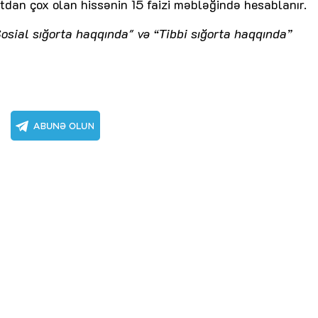
dan çox olan hissənin 15 faizi məbləğində hesablanır.
osial sığorta haqqında" və “Tibbi sığorta haqqında”