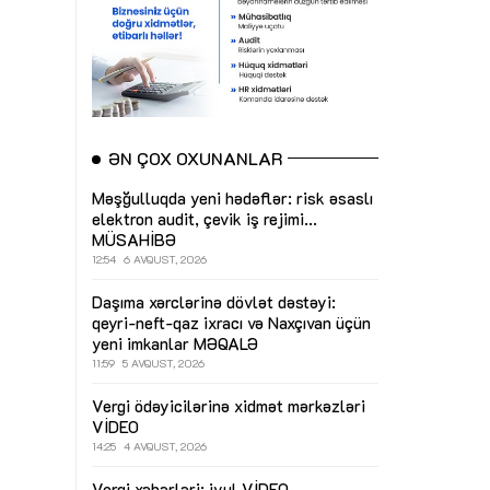
ƏN ÇOX OXUNANLAR
Məşğulluqda yeni hədəflər: risk əsaslı
elektron audit, çevik iş rejimi...
MÜSAHİBƏ
12:54
6 AVQUST, 2026
Daşıma xərclərinə dövlət dəstəyi:
qeyri-neft-qaz ixracı və Naxçıvan üçün
yeni imkanlar
MƏQALƏ
11:59
5 AVQUST, 2026
Vergi ödəyicilərinə xidmət mərkəzləri
VİDEO
14:25
4 AVQUST, 2026
Vergi xəbərləri: iyul
VİDEO