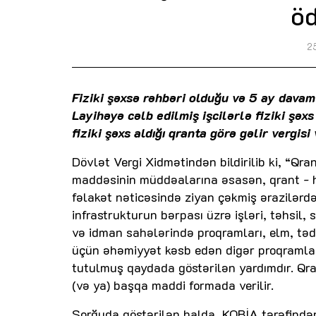
öd
2
Fiziki şəxsə rəhbəri olduğu və 5 ay davam
Layihəyə cəlb edilmiş işcilərlə fiziki şəx
fiziki şəxs aldığı qranta görə gəlir vergis
Dövlət Vergi Xidmətindən bildirilib ki, “Q
maddəsinin müddəalarına əsasən, qrant - hum
fəlakət nəticəsində ziyan çəkmiş ərazilərdə 
infrastrukturun bərpası üzrə işləri, təhsil
və idman sahələrində proqramları, elm, təd
üçün əhəmiyyət kəsb edən digər proqramla
tutulmuş qaydada göstərilən yardımdır. Qra
(və ya) başqa maddi formada verilir.
Sorğuda göstərilən halda, KOBİA tərəfindən