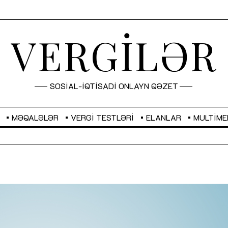
VERGİLƏR
SOSİAL-İQTİSADİ ONLAYN QƏZET
MƏQALƏLƏR
VERGI TESTLƏRI
ELANLAR
MULTIME
GBP
2,2873
RUB
2,0816
Sahibkarlıq fəaliyyəti üçün inklüziv
“Düzgün kommunikasiyanın
imkanlar yaradan vergi təşviqləri
real iş və sistemli fəaliyyə
MƏQALƏ
MÜSAHİBƏ