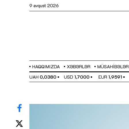
9 avqust 2026
HAQQIMIZDA
XƏBƏRLƏR
MÜSAHIBƏLƏR
EL
0,6489
UAH
0,0380
USD
1,7000
EUR
1,9591