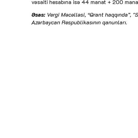
vəsaiti hesabına isə 44 manat + 200 manat
Əsas:
Vergi Məcəlləsi, “Qrant haqqında”, "S
Azərbaycan Respublikasının qanunları.