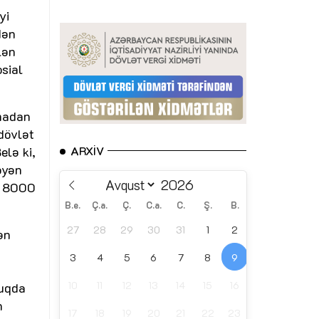
yi
dən
lən
osial
tmadan
-dövlət
elə ki,
ARXIV
əyən
ə, 8000
B.e.
Ç.a.
Ç.
C.a.
C.
Ş.
B.
27
28
29
30
31
1
2
ən
3
4
5
6
7
8
9
10
11
12
13
14
15
16
duqda
n
17
18
19
20
21
22
23