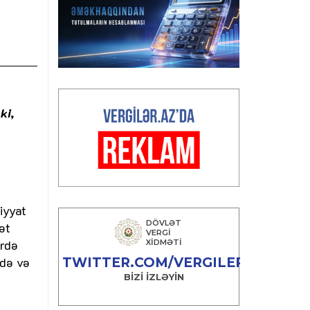
ki,
iyyat
ət
ərdə
ndə və