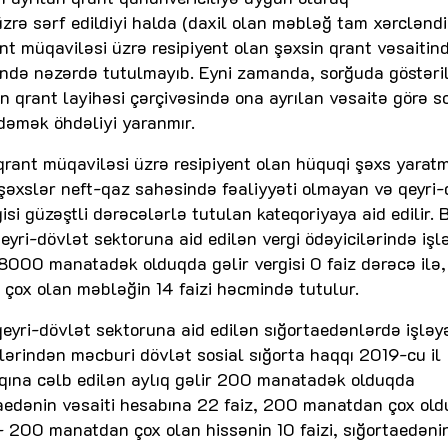
zrə sərf edildiyi halda (daxil olan məbləğ tam xərcləndi
ant müqaviləsi üzrə resipiyent olan şəxsin qrant vəsaitin
sində nəzərdə tutulmayıb. Eyni zamanda, sorğuda göstəri
sin qrant layihəsi çərçivəsində ona ayrılan vəsaitə görə s
ödəmək öhdəliyi yaranmır.
, qrant müqaviləsi üzrə resipiyent olan hüquqi şəxs yara
ki şəxslər neft-qaz sahəsində fəaliyyəti olmayan və qeyri
i güzəştli dərəcələrlə tutulan kateqoriyaya aid edilir. B
yri-dövlət sektoruna aid edilən vergi ödəyicilərində işl
ri 8000 manatadək olduqda gəlir vergisi 0 faiz dərəcə il
ox olan məbləğin 14 faizi həcmində tutulur.
eyri-dövlət sektoruna aid edilən sığortaedənlərdə işləy
lərindən məcburi dövlət sosial sığorta haqqı 2019-cu il
qqına cəlb edilən aylıq gəlir 200 manatadək olduqda
rtaedənin vəsaiti hesabına 22 faiz, 200 manatdan çox ol
+ 200 manatdan çox olan hissənin 10 faizi, sığortaedəni