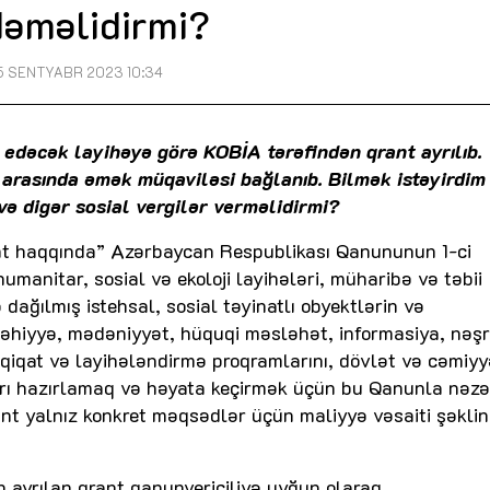
əməlidirmi?
5 SENTYABR 2023 10:34
 edəcək layihəyə görə KOBİA tərəfindən qrant ayrılıb.
s arasında əmək müqaviləsi bağlanıb. Bilmək istəyirdim 
i və digər sosial vergilər verməlidirmi?
rant haqqında” Azərbaycan Respublikası Qanununun 1-ci
anitar, sosial və ekoloji layihələri, müharibə və təbii
dağılmış istehsal, sosial təyinatlı obyektlərin və
, səhiyyə, mədəniyyət, hüquqi məsləhət, informasiya, nəşr
qiqat və layihələndirmə proqramlarını, dövlət və cəmiyy
rı hazırlamaq və həyata keçirmək üçün bu Qanunla nəz
nt yalnız konkret məqsədlər üçün maliyyə vəsaiti şəkli
 ayrılan qrant qanunvericiliyə uyğun olaraq