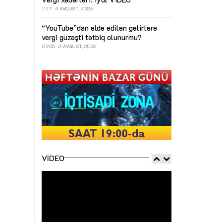
11:17
4 AVQUST, 2026
“YouTube”dan əldə edilən gəlirlərə
vergi güzəşti tətbiq olunurmu?
09:35
3 AVQUST, 2026
VIDEO