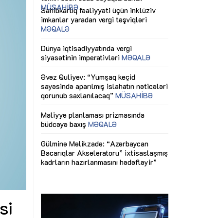
ericiliyinə
Dünya iqtisadiyyatında vergi
Nicat İmanov: "
ühitinin
siyasətinin imperativləri
MƏQALƏ
dəyişikliklər s
edir"
yaxşılaşdırılma
MÜSAHİBƏ
Əvəz Quliyev: “Yumşaq keçid
sayəsində aparılmış islahatın nəticələri
miz daha
qorunub saxlanılacaq”
MÜSAHİBƏ
Aytən Kərimov
, çevik və
inklüziv iş müh
dırmaqdır”
öyrənən komand
Maliyyə planlaması prizmasında
MÜSAHİBƏ
büdcəyə baxış
MƏQALƏ
tərəfdaşlığı
Azərbaycanda d
Gülminə Məlikzadə: “Azərbaycan
n ilk pilot
çərçivəsində hə
Bacarıqlar Akseleratoru” ixtisaslaşmış
layihə
VİDEO
kadrların hazırlanmasını hədəfləyir”
qaviləsi”
Aydın Hüseynov
renliyini
Azərbaycanın iq
andır”
təmin edən əsa
MÜSAHİBƏ
si