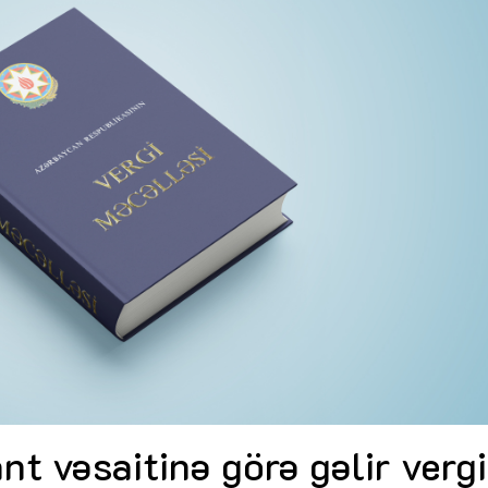
Dünya iqtisadiyyatında vergi
Nicat İmanov: "Vergi qanunv
siyasətinin imperativləri
MƏQALƏ
dəyişikliklər sahibkarlıq m
yaxşılaşdırılmasına xidmət 
MÜSAHİBƏ
Əvəz Quliyev: “Yumşaq keçid
sayəsində aparılmış islahatın nəticələri
qorunub saxlanılacaq”
MÜSAHİBƏ
Aytən Kərimova: “Məqsədi
inklüziv iş mühiti yaratmaq
öyrənən komanda formalaş
Maliyyə planlaması prizmasında
MÜSAHİBƏ
büdcəyə baxış
MƏQALƏ
Azərbaycanda dövlət-özəl 
Gülminə Məlikzadə: “Azərbaycan
çərçivəsində həyata keçirilə
Bacarıqlar Akseleratoru” ixtisaslaşmış
layihə
VİDEO
kadrların hazırlanmasını hədəfləyir”
Aydın Hüseynov: “Əsrin mü
Azərbaycanın iqtisadi suve
təmin edən əsas dayaqlard
MÜSAHİBƏ
ant vəsaitinə görə gəlir vergi