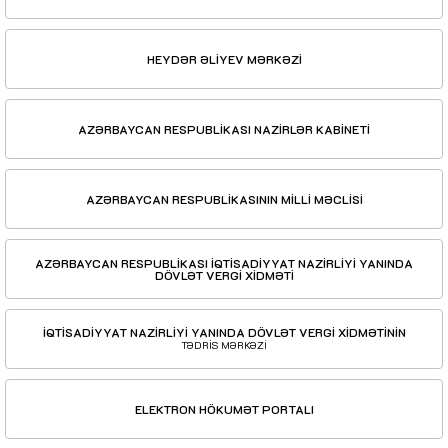
HEYDƏR ƏLİYEV MƏRKƏZİ
AZƏRBAYCAN RESPUBLİKASI NAZİRLƏR KABİNETİ
AZƏRBAYCAN RESPUBLİKASININ MİLLİ MƏCLİSİ
AZƏRBAYCAN RESPUBLİKASI İQTİSADİYYAT NAZİRLİYİ YANINDA
DÖVLƏT VERGİ XİDMƏTİ
İQTİSADİYYAT NAZİRLİYİ YANINDA DÖVLƏT VERGİ XİDMƏTİNİN
TƏDRİS MƏRKƏZİ
ELEKTRON HÖKUMƏT PORTALI