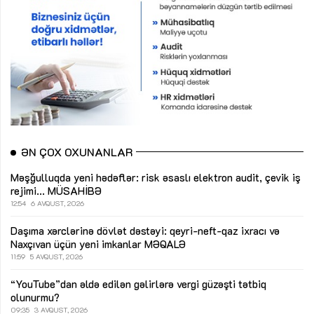
ƏN ÇOX OXUNANLAR
Məşğulluqda yeni hədəflər: risk əsaslı elektron audit, çevik iş
rejimi...
MÜSAHİBƏ
12:54
6 AVQUST, 2026
Daşıma xərclərinə dövlət dəstəyi: qeyri-neft-qaz ixracı və
Naxçıvan üçün yeni imkanlar
MƏQALƏ
11:59
5 AVQUST, 2026
“YouTube”dan əldə edilən gəlirlərə vergi güzəşti tətbiq
olunurmu?
09:35
3 AVQUST, 2026