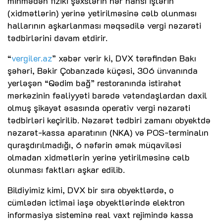
minmədən fiziki şəxslərin hər hansı işlərin
(xidmətlərin) yerinə yetirilməsinə cəlb olunması
hallarının aşkarlanması məqsədilə vergi nəzarəti
tədbirlərini davam etdirir.
“
vergiler.az
” xəbər verir ki, DVX tərəfindən Bakı
şəhəri, Bəkir Çobanzadə küçəsi, 306 ünvanında
yerləşən “Qədim bağ” restoranında istirahət
mərkəzinin fəaliyyəti barədə vətəndaşlardan daxil
olmuş şikayət əsasında operativ vergi nəzarəti
tədbirləri keçirilib. Nəzarət tədbiri zamanı obyektdə
nəzarət-kassa aparatının (NKA) və POS-terminalın
quraşdırılmadığı, 6 nəfərin əmək müqaviləsi
olmadan xidmətlərin yerinə yetirilməsinə cəlb
olunması faktları aşkar edilib.
Bildiyimiz kimi, DVX bir sıra obyektlərdə, o
cümlədən ictimai iaşə obyektlərində elektron
informasiya sisteminə real vaxt rejimində kassa