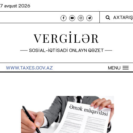
7 avqust 2026
AXTARIŞ
VERGİLƏR
SOSİAL-İQTİSADİ ONLAYN QƏZET
WWW.TAXES.GOV.AZ
MENU