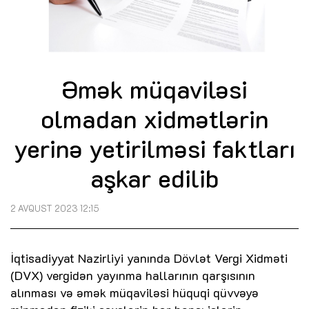
Əmək müqaviləsi
olmadan xidmətlərin
yerinə yetirilməsi faktları
aşkar edilib
2 AVQUST 2023 12:15
İqtisadiyyat Nazirliyi yanında Dövlət Vergi Xidməti
(DVX) vergidən yayınma hallarının qarşısının
alınması və əmək müqaviləsi hüquqi qüvvəyə