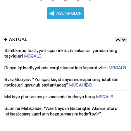
AKTUAL
Sahibkarlıq fəaliyyəti üçün inklüziv imkanlar yaradan vergi
“D
təşviqləri
MƏQALƏ
fə
lıq
Dünya iqtisadiyyatında vergi siyasətinin imperativləri
MƏQALƏ
Ni
mü
Əvəz Quliyev: “Yumşaq keçid sayəsində aparılmış islahatın
nəticələri qorunub saxlanılacaq”
MÜSAHİBƏ
Ay
ya
M
Maliyyə planlaması prizmasında büdcəyə baxış
MƏQALƏ
Az
Gülminə Məlikzadə: “Azərbaycan Bacarıqlar Akseleratoru”
ke
ixtisaslaşmış kadrların hazırlanmasını hədəfləyir”
Ay
su