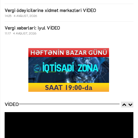
Vergi ödəyicilərinə xidmət mərkəzləri
VİDEO
14:25
4 AVQUST, 2026
Vergi xəbərləri: iyul
VİDEO
11:17
4 AVQUST, 2026
VIDEO