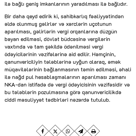
ilə bağlı geniş imkanlarının yaradılması ilə bağlıdır.
Bir daha qeyd edirik ki, sahibkarlıq fəaliyyətindən
əldə olunmuş gəlirlər və xərclərin uçotunun
aparılması, gəlirlərin vergi orqanlarına düzgün
bəyan edilməsi, dövlət büdcəsinə vergilərin
vaxtında və tam şəkildə ödənilməsi vergi
ödəyicilərinin vəzifələrinə aid edilir. Həmçinin,
qanunvericiliyin tələblərinə uyğun olaraq, əmək
müqavilələrinin bağlanmasının təmin edilməsi, əhali
ilə nağd pul hesablaşmalarının aparılması zamanı
NKA-dan istifadə də vergi ödəyicisinin vəzifəsidir və
bu tələblərin pozulmasına görə qanunvericilikdə
ciddi məsuliyyət tədbirləri nəzərdə tutulub.