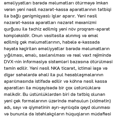
əməliyyatları barədə məlumatları ötürməyə imkan
verən yeni nəsil nəzarət-kassa aparatlarının tətbiqi
ilə bağlı genişmiqyaslı işlər aparır. Yeni nəsil
nəzarət-kassa aparatları nəzarət mexanizmi
qurğusu ilə təchiz edilmiş yeni növ proqram-aparat
kompleksidir. Onun vasitəsilə alınmış və emal
edilmiş çek məlumatlarının, habelə e-kassada
həyata keçirilən əməliyyatlar barədə məlumatların
yığılması, emalı, saxlanılması və real vaxt rejimində
DVX-nin informasiya sistemləri bazasına ötürülməsi
təmin edilir. Yeni nəsil NKA ticarət, ictimai iaşə və
digər sahələrdə əhali ilə pul hesablaşmalarının
aparılmasında istifadə edilir və köhnə nəsil kassa
aparatları ilə müqayisədə bir çox üstünlüklərə
malikdir. Bu üstünlüklərdən biri də tətbiq olunan
yeni çek formalarının üzərində məhsulun (xidmətin)
adı, sayı və qiymətinin ayrı-ayrılıqda qeyd olunması
və bununla da istehlakçıların hüquqlarıın müdafiəsi