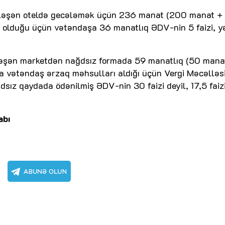
rləşən oteldə gecələmək üçün 236 manat (200 manat +
 olduğu üçün vətəndaşa 36 manatlıq ƏDV-nin 5 faizi, y
ləşən marketdən nağdsız formada 59 manatlıq (50 mana
a vətəndaş ərzaq məhsulları aldığı üçün Vergi Məcəlləs
dsız qaydada ödənilmiş ƏDV-nin 30 faizi deyil, 17,5 faiz
abı