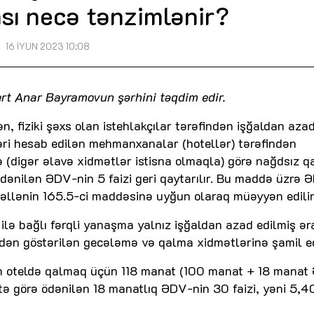
sı necə tənzimlənir?
16 İYUN 2023 10:08
pert Anar Bayramovun şərhini təqdim edir.
 fiziki şəxs olan istehlakçılar tərəfindən işğaldan aza
ləri hesab edilən mehmanxanalar (hotellər) tərəfindən
 (digər əlavə xidmətlər istisna olmaqla) görə nağdsız 
dənilən ƏDV-nin 5 faizi geri qaytarılır. Bu maddə üzrə 
cəllənin 165.5-ci maddəsinə uyğun olaraq müəyyən edilir
lə bağlı fərqli yanaşma yalnız işğaldan azad edilmiş ər
dən göstərilən gecələmə və qalma xidmətlərinə şamil edi
n oteldə qalmaq üçün 118 manat (100 manat + 18 manat
ə görə ödənilən 18 manatlıq ƏDV-nin 30 faizi, yəni 5,4