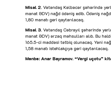
Misal 2
. Vətəndaş Kəlbəcər şəhərində ye
manat ƏDV) nağd ödəniş edib. Ödəniş nağd
1,80 manatı geri qaytarılacaq.
Misal 3
. Vətəndaş Cəbrayıl şəhərində yer
manat ƏDV) ərzaq məhsulları alıb. Bu hald
165.5-ci maddəsi tətbiq olunacaq. Yəni nağ
1,58 manatı istehlakçıya geri qaytarılacaq.
Mənbə: Anar Bayramov. “Vergi uçotu” kit