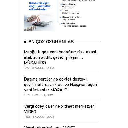
ƏN ÇOX OXUNANLAR
Məşğulluqda yeni hədəflər: risk əsaslı
elektron audit, çevik iş rejimi...
MÜSAHİBƏ
12:54
6 AVQUST, 2026
Daşıma xərclərinə dövlət dəstəyi:
qeyri-neft-qaz ixracı və Naxçıvan üçün
yeni imkanlar
MƏQALƏ
11:59
5 AVQUST, 2026
Vergi ödəyicilərinə xidmət mərkəzləri
VİDEO
14:25
4 AVQUST, 2026
Vergi xəbərləri: iyul
VİDEO