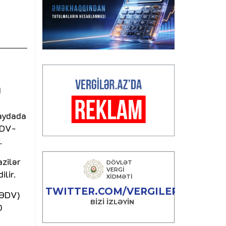
d
qaydada
ƏDV-
.
azilər
lir.
 ƏDV)
0