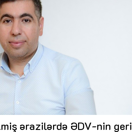
Dünya iqtisadiyyatında vergi
Nicat İmanov: "Vergi qanunv
siyasətinin imperativləri
MƏQALƏ
dəyişikliklər sahibkarlıq m
yaxşılaşdırılmasına xidmət 
MÜSAHİBƏ
Əvəz Quliyev: “Yumşaq keçid
sayəsində aparılmış islahatın nəticələri
qorunub saxlanılacaq”
MÜSAHİBƏ
Aytən Kərimova: “Məqsədi
inklüziv iş mühiti yaratmaq
öyrənən komanda formalaş
Maliyyə planlaması prizmasında
MÜSAHİBƏ
büdcəyə baxış
MƏQALƏ
Azərbaycanda dövlət-özəl 
Gülminə Məlikzadə: “Azərbaycan
çərçivəsində həyata keçirilə
Bacarıqlar Akseleratoru” ixtisaslaşmış
layihə
VİDEO
kadrların hazırlanmasını hədəfləyir”
Aydın Hüseynov: “Əsrin mü
Azərbaycanın iqtisadi suve
təmin edən əsas dayaqlard
MÜSAHİBƏ
lmiş ərazilərdə ƏDV-nin ger