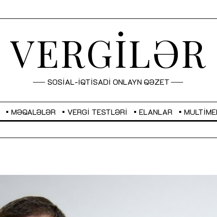
VERGİLƏR
SOSİAL-İQTİSADİ ONLAYN QƏZET
MƏQALƏLƏR
VERGI TESTLƏRI
ELANLAR
MULTIME
GBP
2,2873
RUB
2,0816
Sahibkarlıq fəaliyyəti üçün inklüziv
“Düzgün kommunikasiyanın
imkanlar yaradan vergi təşviqləri
real iş və sistemli fəaliyyə
MƏQALƏ
MÜSAHİBƏ