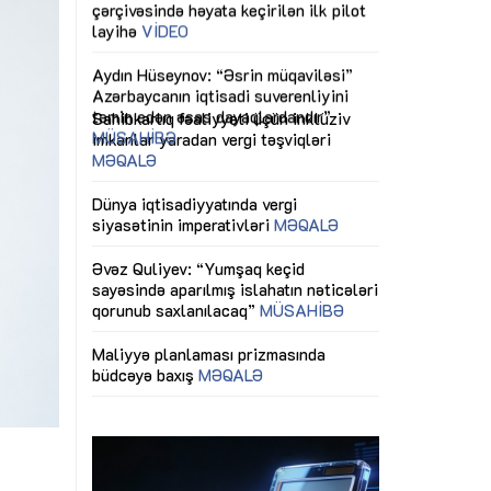
ericiliyinə
Dünya iqtisadiyyatında vergi
Nicat İmanov: "
ühitinin
siyasətinin imperativləri
MƏQALƏ
dəyişikliklər s
edir"
yaxşılaşdırılma
MÜSAHİBƏ
Əvəz Quliyev: “Yumşaq keçid
sayəsində aparılmış islahatın nəticələri
miz daha
qorunub saxlanılacaq”
MÜSAHİBƏ
Aytən Kərimov
, çevik və
inklüziv iş müh
dırmaqdır”
öyrənən komand
Maliyyə planlaması prizmasında
MÜSAHİBƏ
büdcəyə baxış
MƏQALƏ
tərəfdaşlığı
Azərbaycanda d
Gülminə Məlikzadə: “Azərbaycan
n ilk pilot
çərçivəsində hə
Bacarıqlar Akseleratoru” ixtisaslaşmış
layihə
VİDEO
kadrların hazırlanmasını hədəfləyir”
qaviləsi”
Aydın Hüseynov
renliyini
Azərbaycanın iq
andır”
təmin edən əsa
MÜSAHİBƏ
i