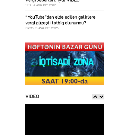
11:17
4 AVQUST, 2026
“YouTube”dan əldə edilən gəlirlərə
vergi güzəşti tətbiq olunurmu?
09:35
3 AVQUST, 2026
VIDEO