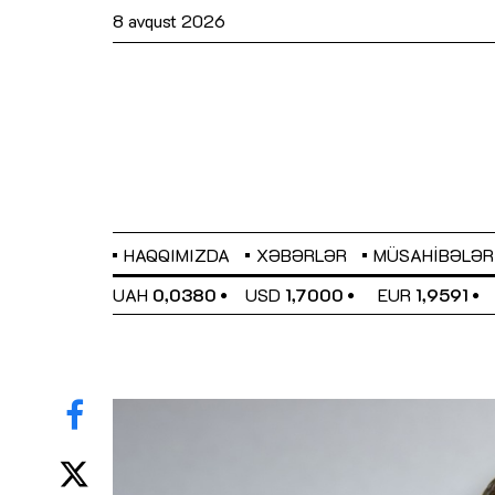
8 avqust 2026
HAQQIMIZDA
XƏBƏRLƏR
MÜSAHIBƏLƏR
EL
0,6489
UAH
0,0380
USD
1,7000
EUR
1,9591