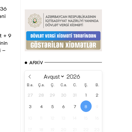
 36
əni
t + 9
inin
i –
ARXIV
B.e.
Ç.a.
Ç.
C.a.
C.
Ş.
B.
27
28
29
30
31
1
2
3
4
5
6
7
8
9
10
11
12
13
14
15
16
17
18
19
20
21
22
23