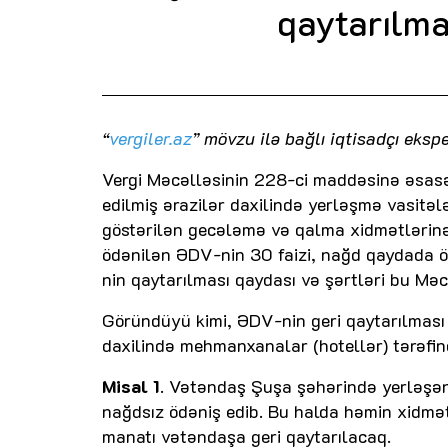
qaytarılma
“
vergiler.az
” mövzu ilə bağlı iqtisadçı eks
Vergi Məcəlləsinin 228-ci maddəsinə əsasən,
edilmiş ərazilər daxilində yerləşmə vasitə
göstərilən gecələmə və qalma xidmətlərinə
ödənilən ƏDV-nin 30 faizi, nağd qaydada ö
nin qaytarılması qaydası və şərtləri bu Mə
Göründüyü kimi, ƏDV-nin geri qaytarılması i
daxilində mehmanxanalar (hotellər) tərəfin
Misal 1
. Vətəndaş Şuşa şəhərində yerləşə
nağdsız ödəniş edib. Bu halda həmin xidmət
manatı vətəndaşa geri qaytarılacaq.