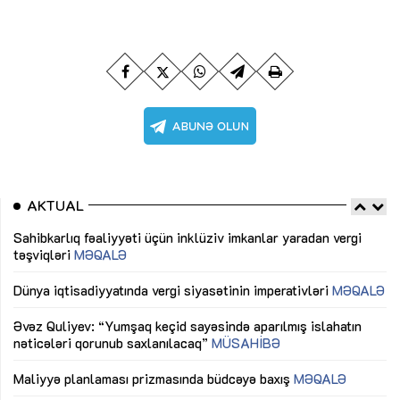
AKTUAL
Sahibkarlıq fəaliyyəti üçün inklüziv imkanlar yaradan vergi
“D
təşviqləri
MƏQALƏ
fə
lıq
Dünya iqtisadiyyatında vergi siyasətinin imperativləri
MƏQALƏ
Ni
mü
Əvəz Quliyev: “Yumşaq keçid sayəsində aparılmış islahatın
nəticələri qorunub saxlanılacaq”
MÜSAHİBƏ
Ay
ya
M
Maliyyə planlaması prizmasında büdcəyə baxış
MƏQALƏ