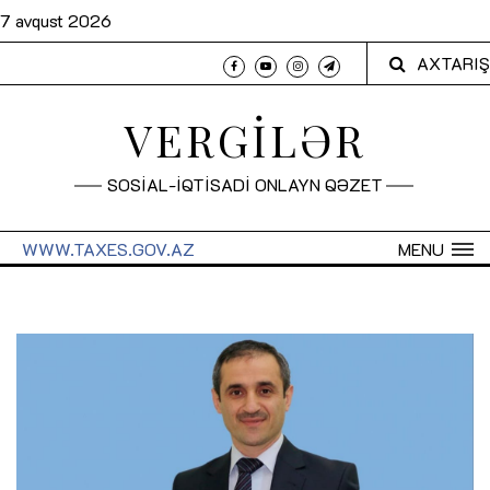
7 avqust 2026
AXTARIŞ
VERGİLƏR
SOSİAL-İQTİSADİ ONLAYN QƏZET
WWW.TAXES.GOV.AZ
MENU