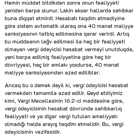
Həmin müddət bitdikdən sonra onun fəaliyyəti
yenidən bərpa olunur. Lakin əksər hallarda sahibkar
buna diqqət etmirdi. Hesabatı təqdim etmədiyinə
görə sistem avtomatik olaraq ona 40 manat maliyyə
sanksiyasının tətbiq edilməsinə qərar verirdi. Artıq
bu müddəanın ləğv edilməsi ilə heç bir fəaliyyəti
olmayan vergi ödəyicisi hesabat verməyi unutduqda,
yeni bərpa edilmiş fəaliyyətinə görə heç bir
dövriyyəsi, heç bir əmlakı yoxdursa, 40 manat
maliyyə sanksiyasından azad ediliblər.
Ancaq bu o demək deyil ki, vergi ödəyicisi hesabat
verməkdən tamamilə azad edilir. Qeyd etdiyimiz
kimi, Vergi Məcəlləsinin 16.2-ci maddəsinə görə,
vergi ödəyicisinin hesabat dövründə sahibkarlıq
fəaliyyəti və ya digər vergi tutulan əməliyyatı
olmadığı halda arayış təqdim etməlidir. Bu, vergi
ödəyicisinin vəzifəsidir.