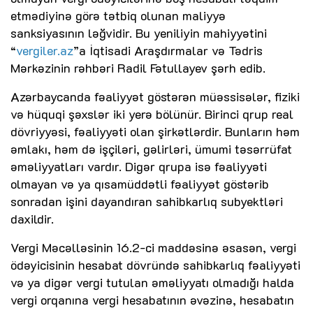
etmədiyinə görə tətbiq olunan maliyyə
sanksiyasının ləğvidir. Bu yeniliyin mahiyyətini
“
vergiler.az
”a İqtisadi Araşdırmalar və Tədris
Mərkəzinin rəhbəri Radil Fətullayev şərh edib.
Azərbaycanda fəaliyyət göstərən müəssisələr, fiziki
və hüquqi şəxslər iki yerə bölünür. Birinci qrup real
dövriyyəsi, fəaliyyəti olan şirkətlərdir. Bunların həm
əmlakı, həm də işçiləri, gəlirləri, ümumi təsərrüfat
əməliyyatları vardır. Digər qrupa isə fəaliyyəti
olmayan və ya qısamüddətli fəaliyyət göstərib
sonradan işini dayandıran sahibkarlıq subyektləri
daxildir.
Vergi Məcəlləsinin 16.2-ci maddəsinə əsasən, vergi
ödəyicisinin hesabat dövründə sahibkarlıq fəaliyyəti
və ya digər vergi tutulan əməliyyatı olmadığı halda
vergi orqanına vergi hesabatının əvəzinə, hesabatın