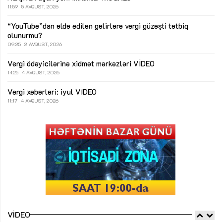
11:59
5 AVQUST, 2026
“YouTube”dan əldə edilən gəlirlərə vergi güzəşti tətbiq
olunurmu?
09:35
3 AVQUST, 2026
Vergi ödəyicilərinə xidmət mərkəzləri
VİDEO
14:25
4 AVQUST, 2026
Vergi xəbərləri: iyul
VİDEO
11:17
4 AVQUST, 2026
VIDEO