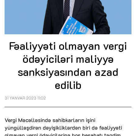
Fəaliyyəti olmayan vergi
ödəyiciləri maliyyə
sanksiyasından azad
edilib
31 YANVAR 2023 11:02
Vergi Məcəlləsində sahibkarların işini
yüngülləşdirən dəyişikliklərdən biri də fəaliyyəti
olmayan vergi ödəyicilərinə boş hesabatı təqdim