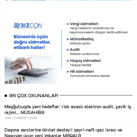
ƏN ÇOX OXUNANLAR
Məşğulluqda yeni hədəflər: risk əsaslı elektron audit, çevik iş
rejimi...
MÜSAHİBƏ
12:54
6 AVQUST, 2026
Daşıma xərclərinə dövlət dəstəyi: qeyri-neft-qaz ixracı və
Naxçıvan üçün yeni imkanlar
MƏQALƏ