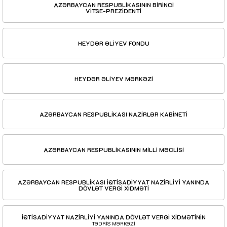
AZƏRBAYCAN RESPUBLİKASININ BİRİNCİ
VİTSE-PREZİDENTİ
HEYDƏR ƏLİYEV FONDU
HEYDƏR ƏLİYEV MƏRKƏZİ
AZƏRBAYCAN RESPUBLİKASI NAZİRLƏR KABİNETİ
AZƏRBAYCAN RESPUBLİKASININ MİLLİ MƏCLİSİ
AZƏRBAYCAN RESPUBLİKASI İQTİSADİYYAT NAZİRLİYİ YANINDA
DÖVLƏT VERGİ XİDMƏTİ
İQTİSADİYYAT NAZİRLİYİ YANINDA DÖVLƏT VERGİ XİDMƏTİNİN
TƏDRİS MƏRKƏZİ