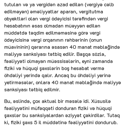
tutulan və ya vergidən azad edilən (vergiyə cəlb
edilməyən) əməliyyatlar aparan, vergitutma
obyektləri olan vergi ödəyicisi tərəfindən vergi
hesabatının əsas olmadan müəyyən edilən
müddətdə təqdim edilməməsinə görə vergi
ödəyicisinə vergi orqanının rəhbərinin (onun
müavininin) qərarına əsasən 40 manat məbləğində
maliyyə sanksiyası tətbiq edilir. Başqa sözlə,
fəaliyyəti olmayan müəssisələrin, eyni zamanda
fiziki və hüquqi şəxslərin boş hesabat vermə
öhdəliyi yerində qalır. Ancaq bu öhdəliyi yerinə
yetirməsələr, onlara 40 manat məbləğində maliyyə
sanksiyası tətbiq edilmir.
Bu, əslində, çox aktual bir məsələ idi. Xüsusilə
fəaliyyətini müfəqqəti donduran fiziki və hüquqi
şəxslər bu sanksiyalardan əziyyət çəkirdilər. Tutaq
ki, fiziki şəxs 5 il müddətinə fəaliyyətini dondurub.