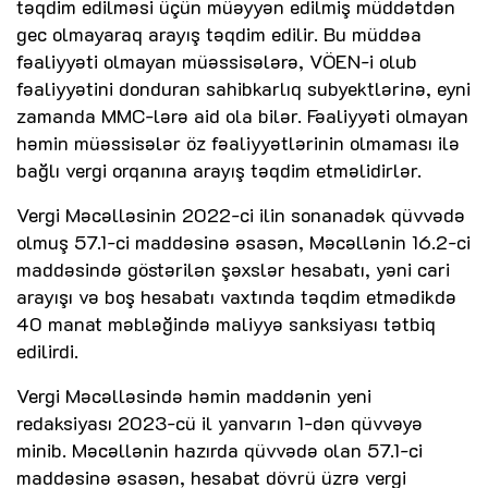
təqdim edilməsi üçün müəyyən edilmiş müddətdən
gec olmayaraq arayış təqdim edilir. Bu müddəa
fəaliyyəti olmayan müəssisələrə, VÖEN-i olub
fəaliyyətini donduran sahibkarlıq subyektlərinə, eyni
zamanda MMC-lərə aid ola bilər. Fəaliyyəti olmayan
həmin müəssisələr öz fəaliyyətlərinin olmaması ilə
bağlı vergi orqanına arayış təqdim etməlidirlər.
Vergi Məcəlləsinin 2022-ci ilin sonanadək qüvvədə
olmuş 57.1-ci maddəsinə əsasən, Məcəllənin 16.2-ci
maddəsində göstərilən şəxslər hesabatı, yəni cari
arayışı və boş hesabatı vaxtında təqdim etmədikdə
40 manat məbləğində maliyyə sanksiyası tətbiq
edilirdi.
Vergi Məcəlləsində həmin maddənin yeni
redaksiyası 2023-cü il yanvarın 1-dən qüvvəyə
minib. Məcəllənin hazırda qüvvədə olan 57.1-ci
maddəsinə əsasən, hesabat dövrü üzrə vergi