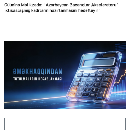
Az
Gülminə Məlikzadə: “Azərbaycan Bacarıqlar Akseleratoru”
ke
ixtisaslaşmış kadrların hazırlanmasını hədəfləyir”
Ay
su