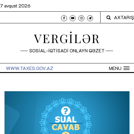
7 avqust 2026
AXTARIŞ
VERGİLƏR
SOSİAL-İQTİSADİ ONLAYN QƏZET
WWW.TAXES.GOV.AZ
MENU