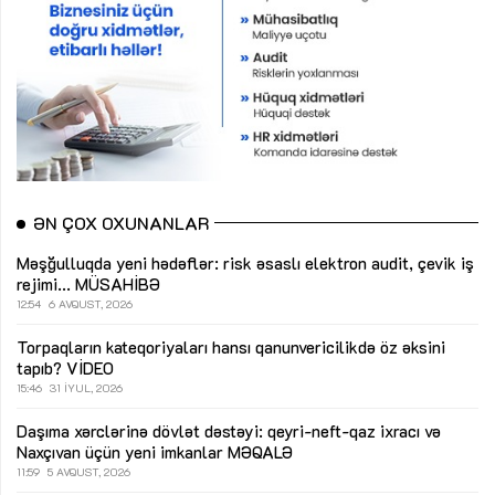
ƏN ÇOX OXUNANLAR
Məşğulluqda yeni hədəflər: risk əsaslı elektron audit, çevik iş
rejimi...
MÜSAHİBƏ
12:54
6 AVQUST, 2026
Torpaqların kateqoriyaları hansı qanunvericilikdə öz əksini
tapıb?
VİDEO
15:46
31 İYUL, 2026
Daşıma xərclərinə dövlət dəstəyi: qeyri-neft-qaz ixracı və
Naxçıvan üçün yeni imkanlar
MƏQALƏ
11:59
5 AVQUST, 2026