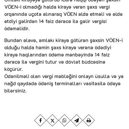
VÖEN-i olmadığı halda kirayə verən şəxs vergi
orqanında uçota alınaraq VÖEN əldə etməli və əldə
etdiyi gəlirdən 14 faiz dərəcə ilə gəlir vergisi
ödəməlidir.
Bundan əlavə, əmlakı kirayə götürən şəxsin VÖEN-i
olduğu halda həmin şəxs kirayə verənə ödədiyi
kirayə haqlarından ödəmə mənbəyində 14 faiz
dərəcə ilə vergini tutur və dövlət büdcəsinə
köçürür.
Ödənilməli olan vergi məbləğini onlayn üsulla və ya
nağd qaydada ödəniş terminalları vasitəsilə ödəyə
bilərsiniz.