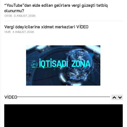
“YouTube”dan əldə edilən gəlirlərə vergi güzəşti tətbiq
olunurmu?
09:35
3 AVQUST, 2026
Vergi ödəyicilərinə xidmət mərkəzləri
VİDEO
14:25
4 AVQUST, 2026
VIDEO