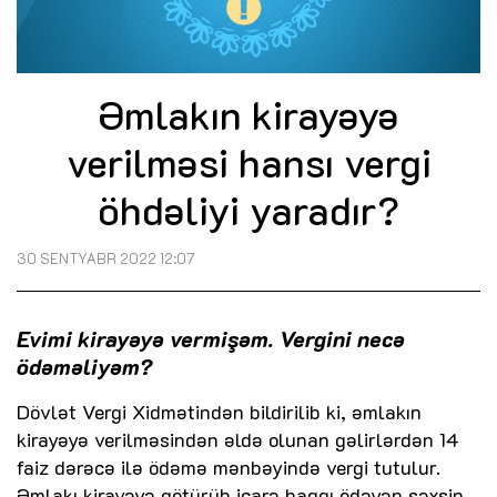
Əmlakın kirayəyə
verilməsi hansı vergi
öhdəliyi yaradır?
30 SENTYABR 2022 12:07
Evimi kirayəyə vermişəm. Vergini necə
ödəməliyəm?
Dövlət Vergi Xidmətindən bildirilib ki, əmlakın
kirayəyə verilməsindən əldə olunan gəlirlərdən 14
faiz dərəcə ilə ödəmə mənbəyində vergi tutulur.
Əmlakı kirayəyə götürüb icarə haqqı ödəyən şəxsin