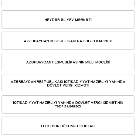
HEYDƏR ƏLİYEV MƏRKƏZİ
AZƏRBAYCAN RESPUBLİKASI NAZİRLƏR KABİNETİ
AZƏRBAYCAN RESPUBLİKASININ MİLLİ MƏCLİSİ
AZƏRBAYCAN RESPUBLİKASI İQTİSADİYYAT NAZİRLİYİ YANINDA
DÖVLƏT VERGİ XİDMƏTİ
İQTİSADİYYAT NAZİRLİYİ YANINDA DÖVLƏT VERGİ XİDMƏTİNİN
TƏDRİS MƏRKƏZİ
ELEKTRON HÖKUMƏT PORTALI