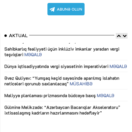
AKTUAL
Sahibkarlıq fəaliyyəti üçün inklüziv imkanlar yaradan vergi
“D
təşviqləri
MƏQALƏ
fə
lıq
Dünya iqtisadiyyatında vergi siyasətinin imperativləri
MƏQALƏ
Ni
mü
Əvəz Quliyev: “Yumşaq keçid sayəsində aparılmış islahatın
nəticələri qorunub saxlanılacaq”
MÜSAHİBƏ
Ay
ya
M
Maliyyə planlaması prizmasında büdcəyə baxış
MƏQALƏ
Az
Gülminə Məlikzadə: “Azərbaycan Bacarıqlar Akseleratoru”
ke
ixtisaslaşmış kadrların hazırlanmasını hədəfləyir”
Ay
su