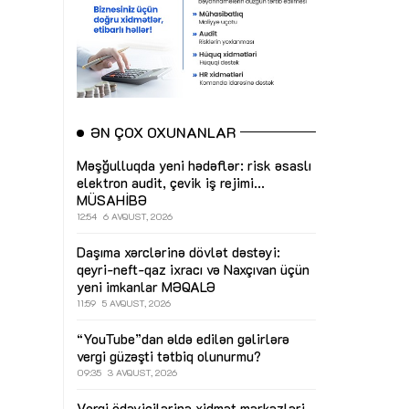
ƏN ÇOX OXUNANLAR
Məşğulluqda yeni hədəflər: risk əsaslı
elektron audit, çevik iş rejimi...
MÜSAHİBƏ
12:54
6 AVQUST, 2026
Daşıma xərclərinə dövlət dəstəyi:
qeyri-neft-qaz ixracı və Naxçıvan üçün
yeni imkanlar
MƏQALƏ
11:59
5 AVQUST, 2026
“YouTube”dan əldə edilən gəlirlərə
vergi güzəşti tətbiq olunurmu?
09:35
3 AVQUST, 2026
Vergi ödəyicilərinə xidmət mərkəzləri