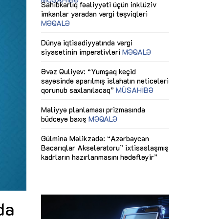
ericiliyinə
Dünya iqtisadiyyatında vergi
Nicat İmanov: "
ühitinin
siyasətinin imperativləri
MƏQALƏ
dəyişikliklər s
edir"
yaxşılaşdırılma
MÜSAHİBƏ
Əvəz Quliyev: “Yumşaq keçid
sayəsində aparılmış islahatın nəticələri
miz daha
qorunub saxlanılacaq”
MÜSAHİBƏ
Aytən Kərimov
, çevik və
inklüziv iş müh
dırmaqdır”
öyrənən komand
Maliyyə planlaması prizmasında
MÜSAHİBƏ
büdcəyə baxış
MƏQALƏ
tərəfdaşlığı
Azərbaycanda d
Gülminə Məlikzadə: “Azərbaycan
n ilk pilot
çərçivəsində hə
Bacarıqlar Akseleratoru” ixtisaslaşmış
layihə
VİDEO
kadrların hazırlanmasını hədəfləyir”
qaviləsi”
Aydın Hüseynov
renliyini
Azərbaycanın iq
andır”
təmin edən əsa
MÜSAHİBƏ
da