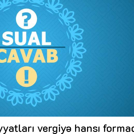
Dünya iqtisadiyyatında vergi
Nicat İmanov: "Vergi qanunv
siyasətinin imperativləri
MƏQALƏ
dəyişikliklər sahibkarlıq m
yaxşılaşdırılmasına xidmət 
MÜSAHİBƏ
Əvəz Quliyev: “Yumşaq keçid
sayəsində aparılmış islahatın nəticələri
qorunub saxlanılacaq”
MÜSAHİBƏ
Aytən Kərimova: “Məqsədi
inklüziv iş mühiti yaratmaq
öyrənən komanda formalaş
Maliyyə planlaması prizmasında
MÜSAHİBƏ
büdcəyə baxış
MƏQALƏ
Azərbaycanda dövlət-özəl 
Gülminə Məlikzadə: “Azərbaycan
çərçivəsində həyata keçirilə
Bacarıqlar Akseleratoru” ixtisaslaşmış
layihə
VİDEO
kadrların hazırlanmasını hədəfləyir”
Aydın Hüseynov: “Əsrin mü
Azərbaycanın iqtisadi suve
təmin edən əsas dayaqlard
MÜSAHİBƏ
yyatları vergiyə hansı forma