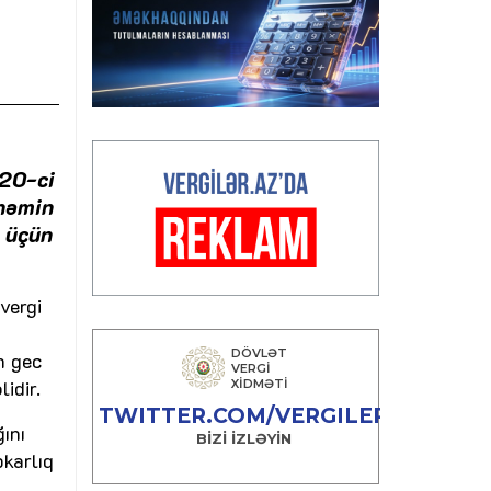
020-ci
 həmin
a üçün
vergi
n gec
idir.
ını
karlıq