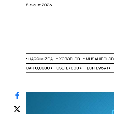
8 avqust 2026
HAQQIMIZDA
XƏBƏRLƏR
MÜSAHIBƏLƏR
EL
0,6489
UAH
0,0380
USD
1,7000
EUR
1,9591