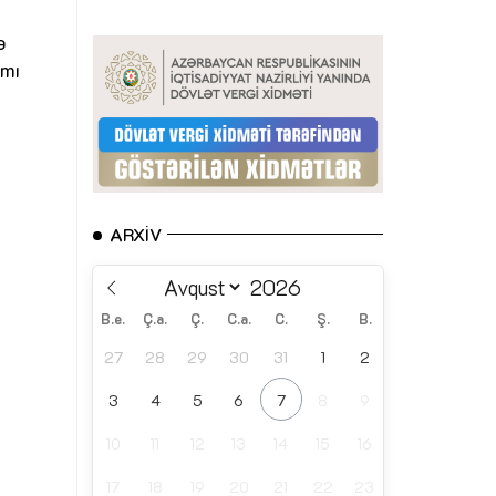
ə
ımı
ARXIV
B.e.
Ç.a.
Ç.
C.a.
C.
Ş.
B.
27
28
29
30
31
1
2
3
4
5
6
7
8
9
10
11
12
13
14
15
16
17
18
19
20
21
22
23