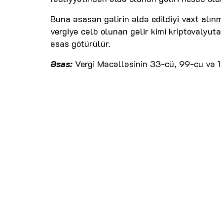
Buna əsasən gəlirin əldə edildiyi vaxt alın
vergiyə cəlb olunan gəlir kimi kriptovalyuta
əsas götürülür.
Əsas:
Vergi Məcəlləsinin 33-cü, 99-cu və 1