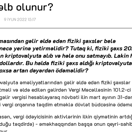
əlb olunur?
9 İYUN 2022 15:17
masından gəlir əldə edən fiziki şəxslər belə
necə yerinə yetirməlidir? Tutaq ki, fiziki şəxs 2
an kriptovalyuta alıb və hələ onu satmayıb. Lakin
ollardır. Bu halda fiziki şəxs aldığı kriptovalyut
yoxsa artan dəyərdən ödəməlidir?
tovalyuta əməliyyatlarından gəlir əldə edən fiziki şəxslər 
əli və əldə edilən gəlirdən Vergi Məcəlləsinin 101.2-ci
əlir vergisi hesablayaraq növbəti ilin mart ayının 31-də
 vergi orqanına təqdim etməklə dövlət büdcəsinə ödəməl
n, vergi ödəyicisinin aktivlərinin ilkin qiymətinin artdığ
unduğu təqdirdə) - əməkhaqqından başqa onun qeyri-sahib
nur.