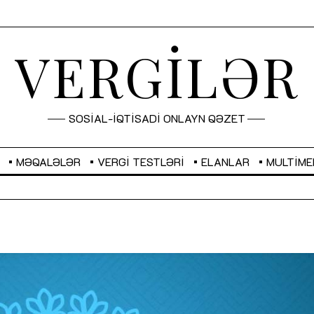
VERGİLƏR
SOSİAL-İQTİSADİ ONLAYN QƏZET
MƏQALƏLƏR
VERGI TESTLƏRI
ELANLAR
MULTIME
GBP
2,2873
RUB
2,0816
Sahibkarlıq fəaliyyəti üçün inklüziv
“Düzgün kommunikasiyanın
imkanlar yaradan vergi təşviqləri
real iş və sistemli fəaliyyə
MƏQALƏ
MÜSAHİBƏ