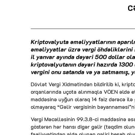
c
Kriptovalyuta əməliyyatlarının aparıl
əməliyyatlar üzrə vergi öhdəliklərini 
il yanvar ayında dəyəri 500 dollar ol
kriptovalyutanın dəyəri hazırda 1300 d
vergini onu satanda və ya satmamış, 
Dövlət Vergi Xidmətindən bildirilib ki, krip
orqanlarında uçota alınmaqla VÖEN əldə etm
maddəsinə uyğun olaraq 14 faiz dərəcə ilə g
olmayaraq “Gəlir vergisinin bəyannaməsi”ni
Vergi Məcəlləsinin 99.3.8-ci maddəsinə əsasə
göstərən hər hansı digər gəlir (təqdim ol
fəaliyyətindən əldə olunan gəliri hesab olu