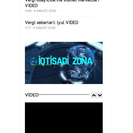
VİDEO
14:25
4 AVQUST, 2026
Vergi xəbərləri: iyul
VİDEO
11:17
4 AVQUST, 2026
VIDEO