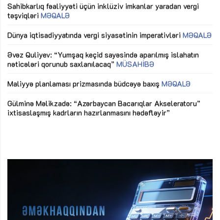
Sahibkarlıq fəaliyyəti üçün inklüziv imkanlar yaradan vergi
“D
təşviqləri
MƏQALƏ
fə
lıq
Dünya iqtisadiyyatında vergi siyasətinin imperativləri
MƏQALƏ
Ni
mü
Əvəz Quliyev: “Yumşaq keçid sayəsində aparılmış islahatın
nəticələri qorunub saxlanılacaq”
MÜSAHİBƏ
Ay
ya
M
Maliyyə planlaması prizmasında büdcəyə baxış
MƏQALƏ
Az
Gülminə Məlikzadə: “Azərbaycan Bacarıqlar Akseleratoru”
ke
ixtisaslaşmış kadrların hazırlanmasını hədəfləyir”
Ay
su