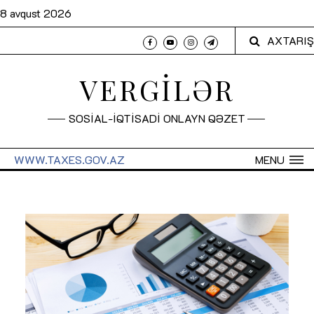
8 avqust 2026
AXTARIŞ
VERGİLƏR
SOSİAL-İQTİSADİ ONLAYN QƏZET
WWW.TAXES.GOV.AZ
MENU