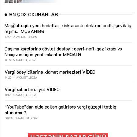
ƏN ÇOX OXUNANLAR
Məşğulluqda yeni hədəflər: risk əsaslı elektron audit, çevik iş
rejimi...
MÜSAHİBƏ
12:54
6 AVQUST, 2026
Daşıma xərclərinə dövlət dəstəyi: qeyri-neft-qaz ixracı və
Naxçıvan üçün yeni imkanlar
MƏQALƏ
11:59
5 AVQUST, 2026
Vergi ödəyicilərinə xidmət mərkəzləri
VİDEO
14:25
4 AVQUST, 2026
Vergi xəbərləri: iyul
VİDEO
11:17
4 AVQUST, 2026
“YouTube”dan əldə edilən gəlirlərə vergi güzəşti tətbiq
olunurmu?
09:35
3 AVQUST, 2026