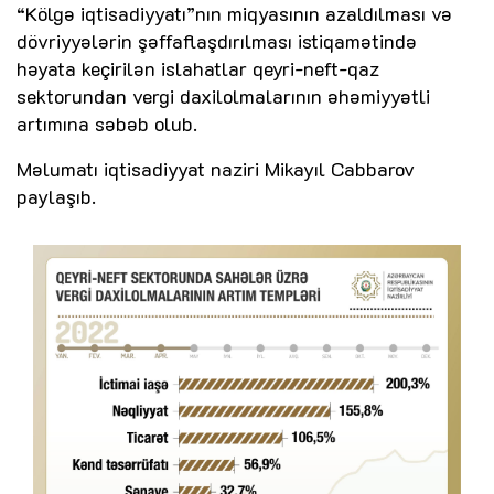
“Kölgə iqtisadiyyatı”nın miqyasının azaldılması və
dövriyyələrin şəffaflaşdırılması istiqamətində
həyata keçirilən islahatlar qeyri-neft-qaz
sektorundan vergi daxilolmalarının əhəmiyyətli
artımına səbəb olub.
Məlumatı iqtisadiyyat naziri Mikayıl Cabbarov
paylaşıb.