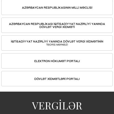
AZƏRBAYCAN RESPUBLİKASININ MİLLİ MƏCLİSİ
AZƏRBAYCAN RESPUBLİKASI İQTİSADİYYAT NAZİRLİYİ YANINDA
DÖVLƏT VERGİ XİDMƏTİ
İQTİSADİYYAT NAZİRLİYİ YANINDA DÖVLƏT VERGİ XİDMƏTİNİN
TƏDRİS MƏRKƏZİ
ELEKTRON HÖKUMƏT PORTALI
DÖVLƏT XİDMƏTLƏRİ PORTALI
VERGİLƏR