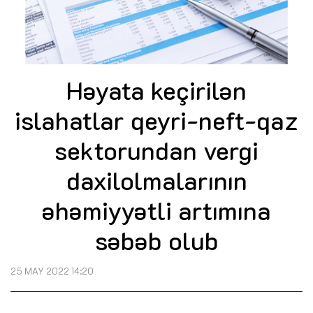
Həyata keçirilən
islahatlar qeyri-neft-qaz
sektorundan vergi
daxilolmalarının
əhəmiyyətli artımına
səbəb olub
25 MAY 2022 14:20