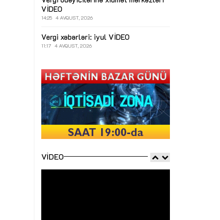
VİDEO
14:25
4 AVQUST, 2026
Vergi xəbərləri: iyul
VİDEO
11:17
4 AVQUST, 2026
VIDEO