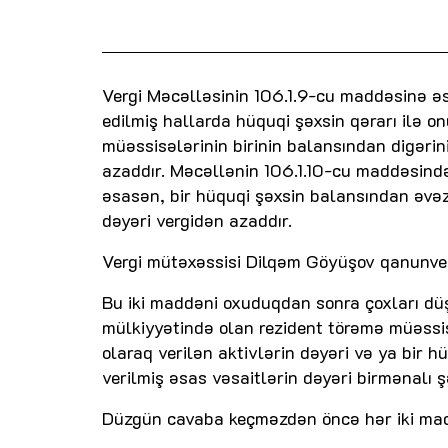
Vergi Məcəlləsinin 106.1.9-cu maddəsinə ə
edilmiş hallarda hüquqi şəxsin qərarı ilə 
müəssisələrinin birinin balansından digərin
azaddır. Məcəllənin 106.1.10-cu maddəsində 
əsasən, bir hüquqi şəxsin balansından əvəz
dəyəri vergidən azaddır.
Vergi mütəxəssisi Dilqəm Göyüşov qanunveric
Bu iki maddəni oxuduqdan sonra çoxları dü
mülkiyyətində olan rezident törəmə müəssis
olaraq verilən aktivlərin dəyəri və ya bir 
verilmiş əsas vəsaitlərin dəyəri birmənalı 
Düzgün cavaba keçməzdən öncə hər iki ma