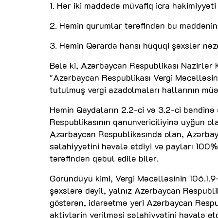
1. Hər iki maddədə müvafiq icra hakimiyyət
2. Həmin qurumlar tərəfindən bu maddənin 
3. Həmin Qərarda hansı hüquqi şəxslər nəz
Belə ki, Azərbaycan Respublikası Nazirlər Ka
"Azərbaycan Respublikası Vergi Məcəlləsin
tutulmuş vergi azadolmaları hallarının müə
Həmin Qaydaların 2.2-ci və 3.2-ci bəndinə
Respublikasının qanunvericiliyinə uyğun ola
Azərbaycan Respublikasında olan, Azərbayca
səlahiyyətini həvalə etdiyi və payları 10
tərəfindən qəbul edilə bilər.
Göründüyü kimi, Vergi Məcəlləsinin 106.1.
şəxslərə deyil, yalnız Azərbaycan Respublik
göstərən, idarəetmə yeri Azərbaycan Respu
aktivlərin verilməsi səlahiyyətini həvalə e