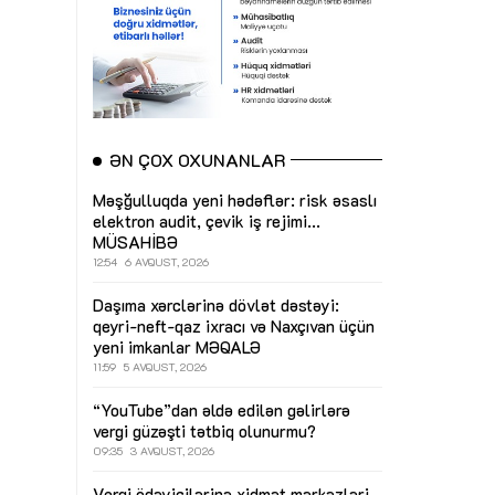
ƏN ÇOX OXUNANLAR
Məşğulluqda yeni hədəflər: risk əsaslı
elektron audit, çevik iş rejimi...
MÜSAHİBƏ
12:54
6 AVQUST, 2026
Daşıma xərclərinə dövlət dəstəyi:
qeyri-neft-qaz ixracı və Naxçıvan üçün
yeni imkanlar
MƏQALƏ
11:59
5 AVQUST, 2026
“YouTube”dan əldə edilən gəlirlərə
vergi güzəşti tətbiq olunurmu?
09:35
3 AVQUST, 2026
Vergi ödəyicilərinə xidmət mərkəzləri