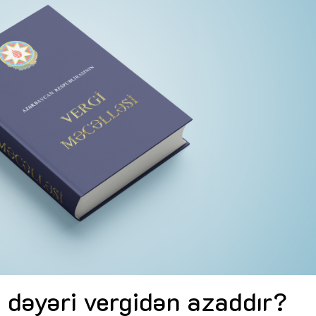
Dünya iqtisadiyyatında vergi
Nicat İmanov: "Vergi qanunv
siyasətinin imperativləri
MƏQALƏ
dəyişikliklər sahibkarlıq m
yaxşılaşdırılmasına xidmət 
MÜSAHİBƏ
Əvəz Quliyev: “Yumşaq keçid
sayəsində aparılmış islahatın nəticələri
qorunub saxlanılacaq”
MÜSAHİBƏ
Aytən Kərimova: “Məqsədi
inklüziv iş mühiti yaratmaq
öyrənən komanda formalaş
Maliyyə planlaması prizmasında
MÜSAHİBƏ
büdcəyə baxış
MƏQALƏ
Azərbaycanda dövlət-özəl 
Gülminə Məlikzadə: “Azərbaycan
çərçivəsində həyata keçirilə
Bacarıqlar Akseleratoru” ixtisaslaşmış
layihə
VİDEO
kadrların hazırlanmasını hədəfləyir”
Aydın Hüseynov: “Əsrin mü
Azərbaycanın iqtisadi suve
təmin edən əsas dayaqlard
MÜSAHİBƏ
n dəyəri vergidən azaddır?