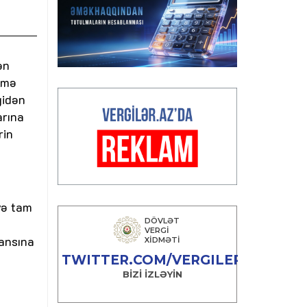
ən
əmə
gidən
arına
rin
və tam
lansına