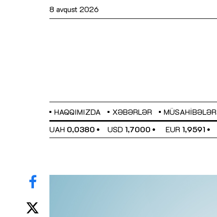
8 avqust 2026
HAQQIMIZDA
XƏBƏRLƏR
MÜSAHIBƏLƏR
EL
0,6489
UAH
0,0380
USD
1,7000
EUR
1,9591