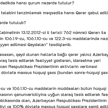
i dedikdə hansı qurum nəzərdə tutulur?
tələbini tənzimləmək məqsədilə hansı Qərar qəbul edil
ərdə tutulub?
binetinin 13.12.2012-ci il tarixli 762 nömrəli Qərarı ilə
in 106.1.9-cu, 106.1.10-cu və 122.3-cü maddələrində nəz
yyən edilməsi Qaydaları" təsdiqlənib.
 əsasən, qeyd olunan hallarla bağlı qərar yalnız Azərba
raq təsis edilərək fəaliyyət göstərən, idarəetmə yeri
n Respublikası Prezidentinin aktivlərin verilməsi
0% dövlətə məxsus hüquqi şəxs (bundan sonra-hüquqi şəx
9-cu və 106.1.10-cu maddələrin müddəaları bütün hüquqi
asının qanunvericiliyinə uyğun olaraq təsis edilərək fəa
blikasında olan, Azərbaycan Respublikası Prezidentinin
tdiyi və 100% dövlətə məxsus hüquqi şəxslərə şamil edili