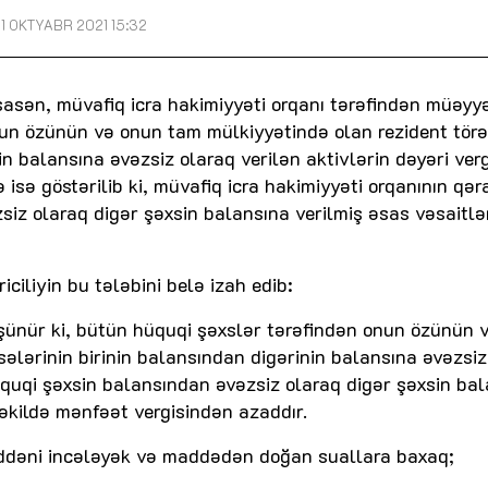
1 OKTYABR 2021 15:32
sasən, müvafiq icra hakimiyyəti orqanı tərəfindən müəyy
onun özünün və onun tam mülkiyyətində olan rezident tör
in balansına əvəzsiz olaraq verilən aktivlərin dəyəri ver
isə göstərilib ki, müvafiq icra hakimiyyəti orqanının qər
siz olaraq digər şəxsin balansına verilmiş əsas vəsaitlə
iliyin bu tələbini belə izah edib:
şünür ki, bütün hüquqi şəxslər tərəfindən onun özünün 
ələrinin birinin balansından digərinin balansına əvəzsiz
hüquqi şəxsin balansından əvəzsiz olaraq digər şəxsin ba
şəkildə mənfəət vergisindən azaddır.
ddəni incələyək və maddədən doğan suallara baxaq;