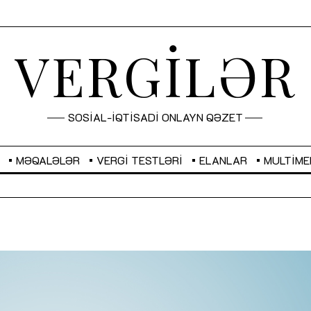
VERGİLƏR
SOSİAL-İQTİSADİ ONLAYN QƏZET
MƏQALƏLƏR
VERGI TESTLƏRI
ELANLAR
MULTIME
GBP
2,2873
RUB
2,0816
Sahibkarlıq fəaliyyəti üçün inklüziv
“Düzgün kommunikasiyanın
imkanlar yaradan vergi təşviqləri
real iş və sistemli fəaliyyə
MƏQALƏ
MÜSAHİBƏ