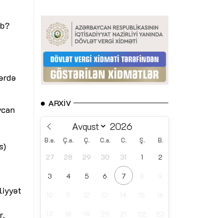
ib?
ərdə
ARXIV
ycan
B.e.
Ç.a.
Ç.
C.a.
C.
Ş.
B.
s)
27
28
29
30
31
1
2
3
4
5
6
7
8
9
liyyət
10
11
12
13
14
15
16
r.
17
18
19
20
21
22
23