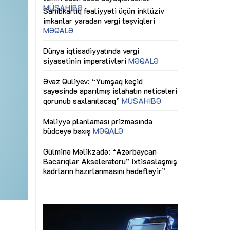
ericiliyinə
Dünya iqtisadiyyatında vergi
Nicat İmanov: "
ühitinin
siyasətinin imperativləri
MƏQALƏ
dəyişikliklər s
edir"
yaxşılaşdırılma
MÜSAHİBƏ
Əvəz Quliyev: “Yumşaq keçid
sayəsində aparılmış islahatın nəticələri
miz daha
qorunub saxlanılacaq”
MÜSAHİBƏ
Aytən Kərimov
, çevik və
inklüziv iş müh
dırmaqdır”
öyrənən komand
Maliyyə planlaması prizmasında
MÜSAHİBƏ
büdcəyə baxış
MƏQALƏ
tərəfdaşlığı
Azərbaycanda d
Gülminə Məlikzadə: “Azərbaycan
n ilk pilot
çərçivəsində hə
Bacarıqlar Akseleratoru” ixtisaslaşmış
layihə
VİDEO
kadrların hazırlanmasını hədəfləyir”
qaviləsi”
Aydın Hüseynov
renliyini
Azərbaycanın iq
andır”
təmin edən əsa
MÜSAHİBƏ