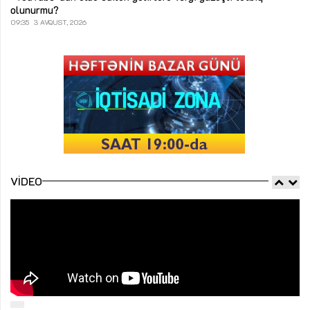
olunurmu?
09:35
3 AVQUST, 2026
VIDEO