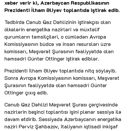
xəbər verir ki, Azərbaycan Respublikasının
Prezidenti İlham Əliyev toplantıda iştirak edib.
Tədbirdə Cənub Qaz Dəhlizinin iştirakçısı olan
ölkələrin energetika nazirləri və müxtəlif
qurumların təmsilçiləri, o cümlədən Avropa
Komissiyasının büdcə və insan resursları üzrə
komissarı, Məşvərət Şurasının fəaliyyətdə olan
həmsədri Günter Ottinger iştirak ediblər.
Prezidenti İlham Əliyev toplantıda nitq söyləyib.
Sonra Avropa Komissiyasının komissarı, Məşvərət
Şurasının fəaliyyətdə olan həmsədri Günter
Ottinger çıxış edib.
Cənub Qaz Dəhlizi Məşvərət Şurası çərçivəsində
nazirlərin beşinci toplantısı işini plenar sessiya ilə
davam etdirib. Sessiyada Azərbaycanın energetika
naziri Pərviz Şahbazov, İtaliyanın iqtisadi inkişaf