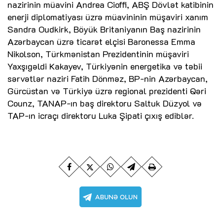
nazirinin müavini Andrea Cioffi, ABŞ Dövlət katibinin
enerji diplomatiyası üzrə müavininin müşaviri xanım
Sandra Oudkirk, Böyük Britaniyanın Baş nazirinin
Azərbaycan üzrə ticarət elçisi Baronessa Emma
Nikolson, Türkmənistan Prezidentinin müşaviri
Yaxşıgəldi Kakayev, Türkiyənin energetika və təbii
sərvətlər naziri Fatih Dönməz, BP-nin Azərbaycan,
Gürcüstan və Türkiyə üzrə regional prezidenti Qəri
Counz, TANAP-ın baş direktoru Saltuk Düzyol və
TAP-ın icraçı direktoru Luka Şipati çıxış ediblər.