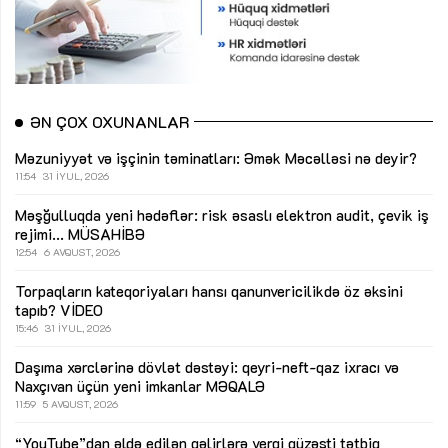
ƏN ÇOX OXUNANLAR
Məzuniyyət və işçinin təminatları: Əmək Məcəlləsi nə deyir?
11:54
31 İYUL, 2026
Məşğulluqda yeni hədəflər: risk əsaslı elektron audit, çevik iş
rejimi...
MÜSAHİBƏ
12:54
6 AVQUST, 2026
Torpaqların kateqoriyaları hansı qanunvericilikdə öz əksini
tapıb?
VİDEO
15:46
31 İYUL, 2026
Daşıma xərclərinə dövlət dəstəyi: qeyri-neft-qaz ixracı və
Naxçıvan üçün yeni imkanlar
MƏQALƏ
11:59
5 AVQUST, 2026
“YouTube”dan əldə edilən gəlirlərə vergi güzəşti tətbiq