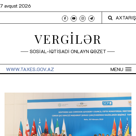
7 avqust 2026
AXTARIŞ
VERGİLƏR
SOSİAL-İQTİSADİ ONLAYN QƏZET
WWW.TAXES.GOV.AZ
MENU