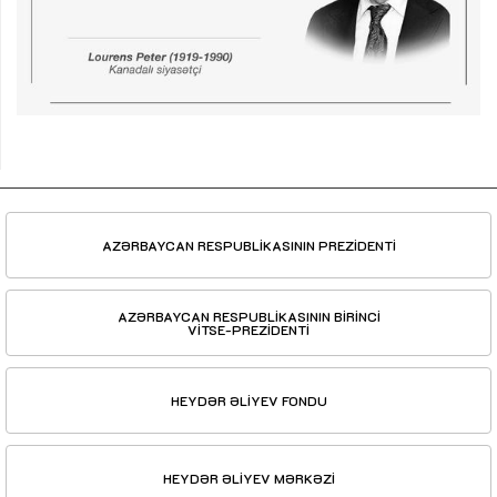
AZƏRBAYCAN RESPUBLİKASININ PREZİDENTİ
AZƏRBAYCAN RESPUBLİKASININ BİRİNCİ
VİTSE-PREZİDENTİ
HEYDƏR ƏLİYEV FONDU
HEYDƏR ƏLİYEV MƏRKƏZİ