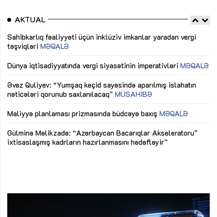
AKTUAL
Sahibkarlıq fəaliyyəti üçün inklüziv imkanlar yaradan vergi
“D
təşviqləri
MƏQALƏ
fə
lıq
Dünya iqtisadiyyatında vergi siyasətinin imperativləri
MƏQALƏ
Ni
mü
Əvəz Quliyev: “Yumşaq keçid sayəsində aparılmış islahatın
nəticələri qorunub saxlanılacaq”
MÜSAHİBƏ
Ay
ya
M
Maliyyə planlaması prizmasında büdcəyə baxış
MƏQALƏ
Az
Gülminə Məlikzadə: “Azərbaycan Bacarıqlar Akseleratoru”
ke
ixtisaslaşmış kadrların hazırlanmasını hədəfləyir”
Ay
su