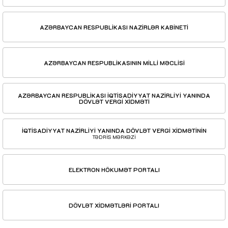
AZƏRBAYCAN RESPUBLİKASI NAZİRLƏR KABİNETİ
AZƏRBAYCAN RESPUBLİKASININ MİLLİ MƏCLİSİ
AZƏRBAYCAN RESPUBLİKASI İQTİSADİYYAT NAZİRLİYİ YANINDA
DÖVLƏT VERGİ XİDMƏTİ
İQTİSADİYYAT NAZİRLİYİ YANINDA DÖVLƏT VERGİ XİDMƏTİNİN
TƏDRİS MƏRKƏZİ
ELEKTRON HÖKUMƏT PORTALI
DÖVLƏT XİDMƏTLƏRİ PORTALI