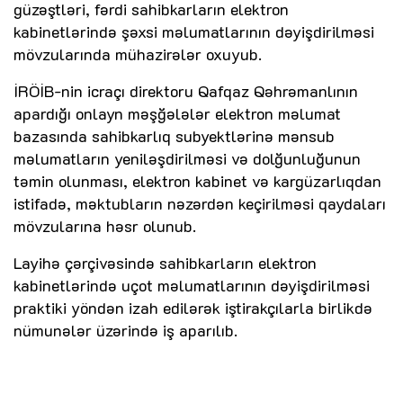
güzəştləri, fərdi sahibkarların elektron
kabinetlərində şəxsi məlumatlarının dəyişdirilməsi
mövzularında mühazirələr oxuyub.
İRÖİB-nin icraçı direktoru Qafqaz Qəhrəmanlının
apardığı onlayn məşğələlər elektron məlumat
bazasında sahibkarlıq subyektlərinə mənsub
məlumatların yeniləşdirilməsi və dolğunluğunun
təmin olunması, elektron kabinet və kargüzarlıqdan
istifadə, məktubların nəzərdən keçirilməsi qaydaları
mövzularına həsr olunub.
Layihə çərçivəsində sahibkarların elektron
kabinetlərində uçot məlumatlarının dəyişdirilməsi
praktiki yöndən izah edilərək iştirakçılarla birlikdə
nümunələr üzərində iş aparılıb.