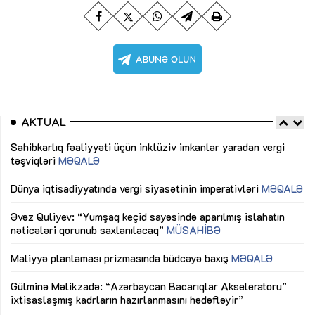
AKTUAL
Sahibkarlıq fəaliyyəti üçün inklüziv imkanlar yaradan vergi
“D
təşviqləri
MƏQALƏ
fə
lıq
Dünya iqtisadiyyatında vergi siyasətinin imperativləri
MƏQALƏ
Ni
mü
Əvəz Quliyev: “Yumşaq keçid sayəsində aparılmış islahatın
nəticələri qorunub saxlanılacaq”
MÜSAHİBƏ
Ay
ya
M
Maliyyə planlaması prizmasında büdcəyə baxış
MƏQALƏ
Az
Gülminə Məlikzadə: “Azərbaycan Bacarıqlar Akseleratoru”
ke
ixtisaslaşmış kadrların hazırlanmasını hədəfləyir”