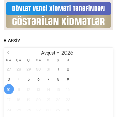
ARXIV
B.e.
Ç.a.
Ç.
C.a.
C.
Ş.
B.
27
28
29
30
31
1
2
3
4
5
6
7
8
9
10
11
12
13
14
15
16
17
18
19
20
21
22
23
24
25
26
27
28
29
30