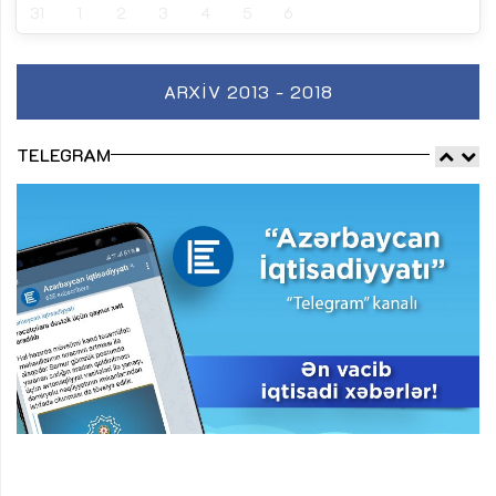
31
1
2
3
4
5
6
ARXIV 2013 - 2018
TELEGRAM