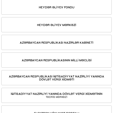
HEYDƏR ƏLİYEV FONDU
HEYDƏR ƏLİYEV MƏRKƏZİ
AZƏRBAYCAN RESPUBLİKASI NAZİRLƏR KABİNETİ
AZƏRBAYCAN RESPUBLİKASININ MİLLİ MƏCLİSİ
AZƏRBAYCAN RESPUBLİKASI İQTİSADİYYAT NAZİRLİYİ YANINDA
DÖVLƏT VERGİ XİDMƏTİ
İQTİSADİYYAT NAZİRLİYİ YANINDA DÖVLƏT VERGİ XİDMƏTİNİN
TƏDRİS MƏRKƏZİ
ELEKTRON HÖKUMƏT PORTALI