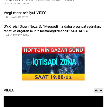
14:25
4 AVQUST, 2026
Vergi xəbərləri: iyul
VİDEO
11:17
4 AVQUST, 2026
DVX rəisi Orxan Nəzərli: "Məqsədimiz daha proqnozlaşdırılan,
rahat və əlçatan mühit formalaşdırmaqdır"
MÜSAHİBƏ
11:44
6 AVQUST, 2026
VIDEO