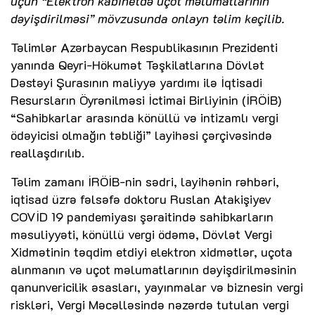
üçün “Elektron kabinetdə uçot məlumatlarının
dəyişdirilməsi” mövzusunda onlayn təlim keçilib.
Təlimlər Azərbaycan Respublikasının Prezidenti
yanında Qeyri-Hökumət Təşkilatlarına Dövlət
Dəstəyi Şurasının maliyyə yardımı ilə İqtisadi
Resursların Öyrənilməsi İctimai Birliyinin (İRÖİB)
“Sahibkarlar arasında könüllü və intizamlı vergi
ödəyicisi olmağın təbliği” layihəsi çərçivəsində
reallaşdırılıb.
Təlim zamanı İRÖİB-nin sədri, layihənin rəhbəri,
iqtisad üzrə fəlsəfə doktoru Ruslan Atakişiyev
COVİD 19 pandemiyası şəraitində sahibkarların
məsuliyyəti, könüllü vergi ödəmə, Dövlət Vergi
Xidmətinin təqdim etdiyi elektron xidmətlər, uçota
alınmanın və uçot məlumatlarının dəyişdirilməsinin
qanunvericilik əsasları, yayınmalar və biznesin vergi
riskləri, Vergi Məcəlləsində nəzərdə tutulan vergi