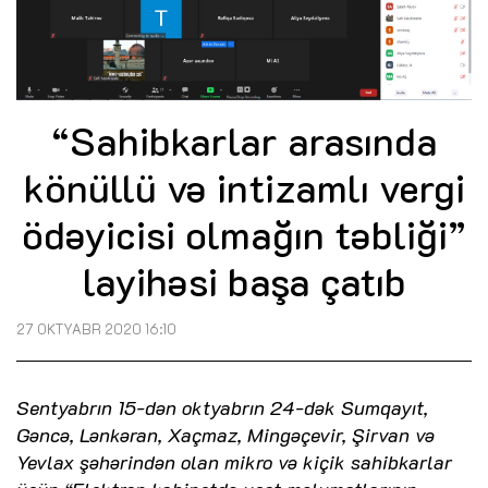
“Sahibkarlar arasında
könüllü və intizamlı vergi
ödəyicisi olmağın təbliği”
layihəsi başa çatıb
27 OKTYABR 2020 16:10
Sentyabrın 15-dən oktyabrın 24-dək Sumqayıt,
Gəncə, Lənkəran, Xaçmaz, Mingəçevir, Şirvan və
Yevlax şəhərindən olan mikro və kiçik sahibkarlar