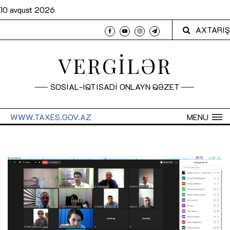
10 avqust 2026
AXTARIŞ
VERGİLƏR
SOSİAL-İQTİSADİ ONLAYN QƏZET
WWW.TAXES.GOV.AZ
MENU