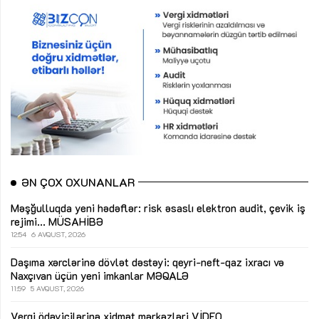
ƏN ÇOX OXUNANLAR
Məşğulluqda yeni hədəflər: risk əsaslı elektron audit, çevik iş
rejimi...
MÜSAHİBƏ
12:54
6 AVQUST, 2026
Daşıma xərclərinə dövlət dəstəyi: qeyri-neft-qaz ixracı və
Naxçıvan üçün yeni imkanlar
MƏQALƏ
11:59
5 AVQUST, 2026
Vergi ödəyicilərinə xidmət mərkəzləri
VİDEO