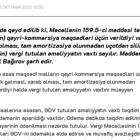
6 OKTYABR 2020 12:00
ə qeyd edilib ki, Məcəllənin 159.5-ci maddəsi tə
rin) qeyri-kommersiya məqsədləri üçün verildiyi v
b olması, tam amortizasiya olunmadan uçotdan sil
n) vergi tutulan əməliyyatın vaxtı sayılır. Maddə
 Bağırov şərh edir.
in əsas məqsədi malların qeyri-kommersiya məqsədləri ü
kik gəlməsi, xarab olması, tam amortizasiya olunmadan
rdiyi halda vergi tutulan əməliyyatın vaxtını müəyyən
əalarına əsasən, ƏDV tutulan əməliyyatın vaxtı təqdim
dəmənin aparıldığı vaxtdır. Ödəmə dedikdə təqdim edilm
əyərinin ödənilməsi nəzərdə tutulur. Vergi Məcəlləsinin 
alları ƏDV-ni ödəməklə əldə edirsə və müvafiq əvəzləşd