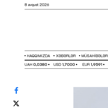
8 avqust 2026
HAQQIMIZDA
XƏBƏRLƏR
MÜSAHIBƏLƏR
EL
0,6489
UAH
0,0380
USD
1,7000
EUR
1,9591