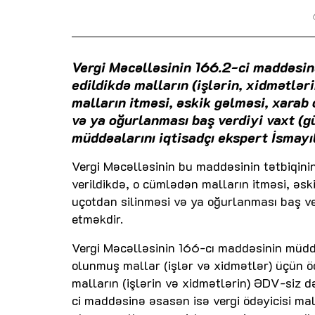
Vergi Məcəlləsinin 166.2-ci maddəsind
edildikdə malların (işlərin, xidmətlə
malların itməsi, əskik gəlməsi, xara
və ya oğurlanması baş verdiyi vaxt (gü
müddəalarını iqtisadçı ekspert İsmayıl
Vergi Məcəlləsinin bu maddəsinin tətbiqin
verildikdə, o cümlədən malların itməsi, əs
uçotdan silinməsi və ya oğurlanması baş ve
etməkdir.
Vergi Məcəlləsinin 166-cı maddəsinin müdd
olunmuş mallar (işlər və xidmətlər) üçün ö
malların (işlərin və xidmətlərin) ƏDV-siz d
ci maddəsinə əsasən isə vergi ödəyicisi m