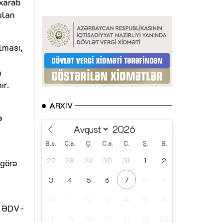
 xarab
ulan
lması,
a
ır.
ARXIV
ə
B.e.
Ç.a.
Ç.
C.a.
C.
Ş.
B.
27
28
29
30
31
1
2
 görə
3
4
5
6
7
8
9
10
11
12
13
14
15
16
ı ƏDV-
17
18
19
20
21
22
23