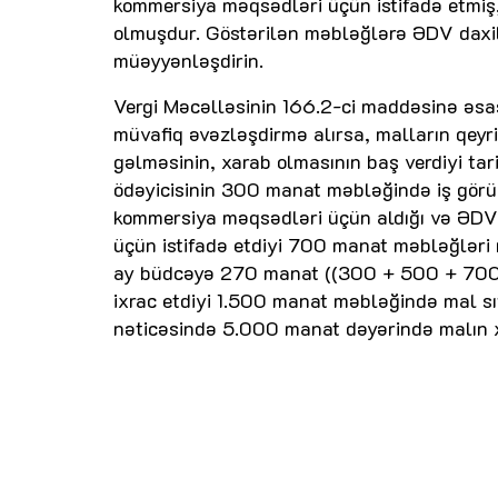
kommersiya məqsədləri üçün istifadə etmiş
olmuşdur. Göstərilən məbləğlərə ƏDV daxil
müəyyənləşdirin.
Vergi Məcəlləsinin 166.2-ci maddəsinə əsas
müvafiq əvəzləşdirmə alırsa, malların qeyr
gəlməsinin, xarab olmasının baş verdiyi tari
ödəyicisinin 300 manat məbləğində iş gör
kommersiya məqsədləri üçün aldığı və ƏDV-
üçün istifadə etdiyi 700 manat məbləğləri 
ay büdcəyə 270 manat ((300 + 500 + 700 )
ixrac etdiyi 1.500 manat məbləğində mal sıf
nəticəsində 5.000 manat dəyərində malın xa