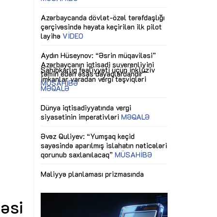
ericiliyinə
Dünya iqtisadiyyatında vergi
Nicat İmanov: "
ühitinin
siyasətinin imperativləri
MƏQALƏ
dəyişikliklər s
edir"
yaxşılaşdırılma
MÜSAHİBƏ
Əvəz Quliyev: “Yumşaq keçid
sayəsində aparılmış islahatın nəticələri
miz daha
qorunub saxlanılacaq”
MÜSAHİBƏ
Aytən Kərimov
, çevik və
inklüziv iş müh
dırmaqdır”
öyrənən komand
Maliyyə planlaması prizmasında
MÜSAHİBƏ
büdcəyə baxış
MƏQALƏ
tərəfdaşlığı
Azərbaycanda d
Gülminə Məlikzadə: “Azərbaycan
n ilk pilot
çərçivəsində hə
Bacarıqlar Akseleratoru” ixtisaslaşmış
layihə
VİDEO
kadrların hazırlanmasını hədəfləyir”
qaviləsi”
Aydın Hüseynov
renliyini
Azərbaycanın iq
andır”
təmin edən əsa
MÜSAHİBƏ
əsi