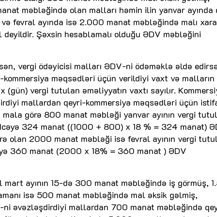
anat məbləğində olan malları həmin ilin yanvar ayında 
 və fevral ayında isə 2.000 manat məbləğində malı xar
 deyildir. Şəxsin hesablamalı olduğu ƏDV məbləğini
ən, vergi ödəyicisi malları ƏDV-ni ödəməklə əldə edirs
i-kommersiya məqsədləri üçün verildiyi vaxt və malların
ix (gün) vergi tutulan əməliyyatın vaxtı sayılır. Kommers
irdiyi mallardan qeyri-kommersiya məqsədləri üçün isti
ş mala görə 800 manat məbləği yanvar ayının vergi tutu
büdcəyə 324 manat ((1000 + 800) x 18 % = 324 manat) 
rə olan 2000 manat məbləği isə fevral ayının vergi tutu
dcəyə 360 manat (2000 x 18% = 360 manat ) ƏDV
il mart ayının 15-də 300 manat məbləğində iş görmüş, 1
 zamanı isə 500 manat məbləğində mal əksik gəlmiş,
-ni əvəzləşdirdiyi mallardan 700 manat məbləğində qey