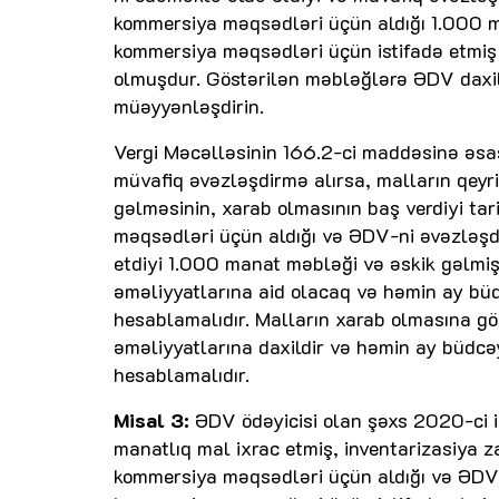
kommersiya məqsədləri üçün aldığı 1.000 m
kommersiya məqsədləri üçün istifadə etmiş
olmuşdur. Göstərilən məbləğlərə ƏDV daxil
müəyyənləşdirin.
Vergi Məcəlləsinin 166.2-ci maddəsinə əsas
müvafiq əvəzləşdirmə alırsa, malların qeyr
gəlməsinin, xarab olmasının baş verdiyi tar
məqsədləri üçün aldığı və ƏDV-ni əvəzləşd
etdiyi 1.000 manat məbləği və əskik gəlmi
əməliyyatlarına aid olacaq və həmin ay 
hesablamalıdır. Malların xarab olmasına gö
əməliyyatlarına daxildir və həmin ay bü
hesablamalıdır.
Misal 3:
ƏDV ödəyicisi olan şəxs 2020-ci 
manatlıq mal ixrac etmiş, inventarizasiya
kommersiya məqsədləri üçün aldığı və ƏDV