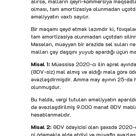
alırsa, malların qeyri-kommersiya məqsədlər
olması, tam amortizasiya olunmadan uçotda
əməliyyatın vaxtı sayılır.
Bir məqamı qeyd etmək lazımdır ki, fövqəlad
tam amortizasiya olunmadan uçotdan silinm
Məsələn, müəyyən bir ərazidə sel suları nə
malları çay daşqını yuyub apardığı üçün mal
Misal 1:
Müəssisə 2020-cı ilin aprel ayın
(ƏDV-siz) mal almış və aldığı mala görə ö
əvəzləşdirmişdir. Amma may ayının 25-də 
olunmuşdur.
Bu halda, vergi tutulan əməliyyatın aparıld
də əvəzləşdirilmiş 9.000 manat ƏDV məb
hesablanmalıdır.
Misal 2:
ƏDV ödəyicisi olan şəxsdə 2020-ci
ni ödəməklə əldə etdiyi və müvafiq əvəzlə