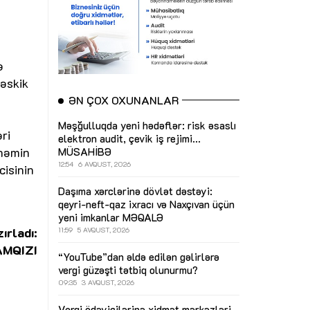
ə
 əskik
ƏN ÇOX OXUNANLAR
Məşğulluqda yeni hədəflər: risk əsaslı
ri
elektron audit, çevik iş rejimi...
 həmin
MÜSAHİBƏ
12:54
6 AVQUST, 2026
isinin
Daşıma xərclərinə dövlət dəstəyi:
qeyri-neft-qaz ixracı və Naxçıvan üçün
yeni imkanlar
MƏQALƏ
ırladı:
11:59
5 AVQUST, 2026
AMQIZI
“YouTube”dan əldə edilən gəlirlərə
vergi güzəşti tətbiq olunurmu?
09:35
3 AVQUST, 2026
Vergi ödəyicilərinə xidmət mərkəzləri