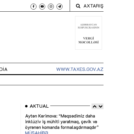
AXTARIŞ
DIA
WWW.TAXES.GOV.AZ
AKTUAL
 arxasında
Sahibkarlıq fəaliyyəti üçün inklüziv
“Düzgün kommun
t dayanır”
imkanlar yaradan vergi təşviqləri
real iş və siste
MƏQALƏ
MÜSAHİBƏ