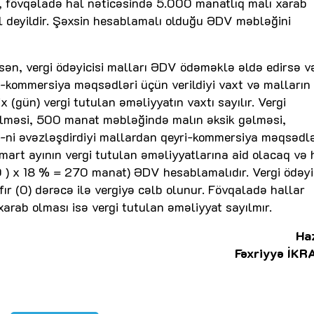
, fövqəladə hal nəticəsində 5.000 manatlıq malı xarab
 deyildir. Şəxsin hesablamalı olduğu ƏDV məbləğini
ən, vergi ödəyicisi malları ƏDV ödəməklə əldə edirsə v
i-kommersiya məqsədləri üçün verildiyi vaxt və malların
x (gün) vergi tutulan əməliyyatın vaxtı sayılır. Vergi
ülməsi, 500 manat məbləğində malın əksik gəlməsi,
ni əvəzləşdirdiyi mallardan qeyri-kommersiya məqsədlə
mart ayının vergi tutulan əməliyyatlarına aid olacaq və
 x 18 % = 270 manat) ƏDV hesablamalıdır. Vergi ödəyic
ır (0) dərəcə ilə vergiyə cəlb olunur. Fövqaladə hallar
rab olması isə vergi tutulan əməliyyat sayılmır.
Haz
Fəxriyyə İKR