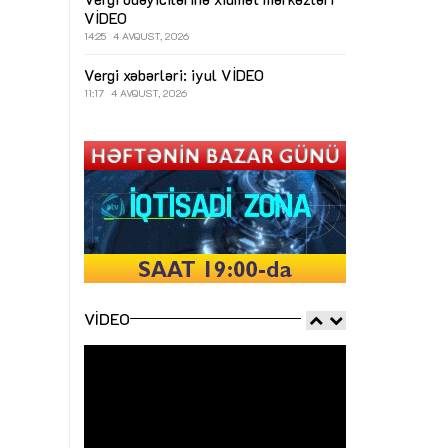
VİDEO
14:25
4 AVQUST, 2026
Vergi xəbərləri: iyul
VİDEO
11:17
4 AVQUST, 2026
VIDEO