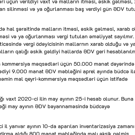
i üçün verildiyi vaxt və malların itməsi, əskik gəlməsi,
n silinməsi və ya oğurlanması baş verdiyi gün ƏDV tut
ə hal şəraitində malların itməsi, əskik gəlməsi, xarab o
əsi və ya oğurlanması vergi tutulan əməliyyat sayılmır.
ticəsində vergi ödəyicisinin mallarnın xarab olduğu və y
ların qalığı əskik gəldiyi hallarda ƏDV geri hesablanılm
da kommersiya məqsədləri üçün 50.000 manat dəyərində
dədiyi 9.000 manat ƏDV məbləğini aprel ayında büdcə il
həmin mal qeyri-kommersiya məqsədləri üçün istifadə
ığı vaxt 2020-ci ilin may ayının 25-i hesab olunur. Buna
ləği may ayının ƏDV bəyannaməsində büdcəyə
 il yanvar ayının 10-da aparılan inventarizasiya zaman
şdirmə aldığı 800 manat məbləğində malı əksik gəlmiş,