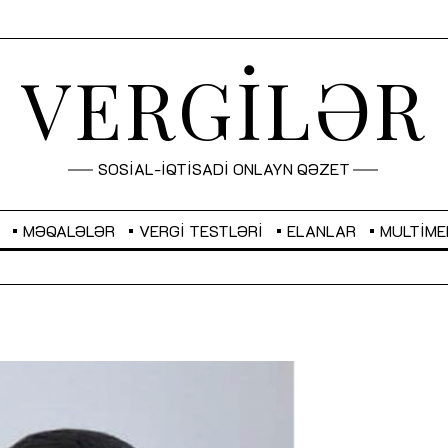
VERGİLƏR
SOSİAL-İQTİSADİ ONLAYN QƏZET
MƏQALƏLƏR
VERGI TESTLƏRI
ELANLAR
MULTIME
GBP
2,2873
RUB
2,0816
Sahibkarlıq fəaliyyəti üçün inklüziv
“Düzgün kommunikasiyanın
imkanlar yaradan vergi təşviqləri
real iş və sistemli fəaliyyə
MƏQALƏ
MÜSAHİBƏ