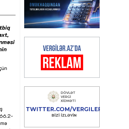
tbiq
axt,
inməsi
nin
çün
iş
166.2-
irmə