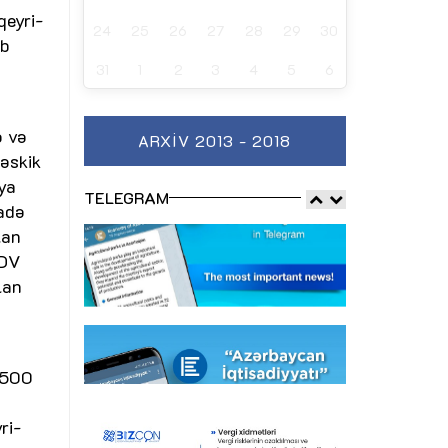
qeyri-
24
25
26
27
28
29
30
ab
31
1
2
3
4
5
6
ə və
ARXIV 2013 - 2018
 əskik
iya
TELEGRAM
fadə
lan
ƏDV
lan
.500
ri-