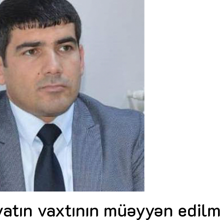
Dünya iqtisadiyyatında vergi
Nicat İmanov: "Vergi qanunv
siyasətinin imperativləri
MƏQALƏ
dəyişikliklər sahibkarlıq m
yaxşılaşdırılmasına xidmət 
MÜSAHİBƏ
Əvəz Quliyev: “Yumşaq keçid
sayəsində aparılmış islahatın nəticələri
qorunub saxlanılacaq”
MÜSAHİBƏ
Aytən Kərimova: “Məqsədi
inklüziv iş mühiti yaratmaq
öyrənən komanda formalaş
Maliyyə planlaması prizmasında
MÜSAHİBƏ
büdcəyə baxış
MƏQALƏ
Azərbaycanda dövlət-özəl 
Gülminə Məlikzadə: “Azərbaycan
çərçivəsində həyata keçirilə
Bacarıqlar Akseleratoru” ixtisaslaşmış
layihə
VİDEO
kadrların hazırlanmasını hədəfləyir”
Aydın Hüseynov: “Əsrin mü
Azərbaycanın iqtisadi suve
təmin edən əsas dayaqlard
MÜSAHİBƏ
yatın vaxtının müəyyən edilm