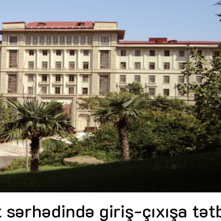
Dünya iqtisadiyyatında vergi
Nicat İmanov: "Vergi qanunv
siyasətinin imperativləri
MƏQALƏ
dəyişikliklər sahibkarlıq m
yaxşılaşdırılmasına xidmət 
MÜSAHİBƏ
Əvəz Quliyev: “Yumşaq keçid
sayəsində aparılmış islahatın nəticələri
qorunub saxlanılacaq”
MÜSAHİBƏ
Aytən Kərimova: “Məqsədi
inklüziv iş mühiti yaratmaq
öyrənən komanda formalaş
Maliyyə planlaması prizmasında
MÜSAHİBƏ
büdcəyə baxış
MƏQALƏ
Azərbaycanda dövlət-özəl 
Gülminə Məlikzadə: “Azərbaycan
çərçivəsində həyata keçirilə
Bacarıqlar Akseleratoru” ixtisaslaşmış
layihə
VİDEO
kadrların hazırlanmasını hədəfləyir”
Aydın Hüseynov: “Əsrin mü
Azərbaycanın iqtisadi suve
təmin edən əsas dayaqlard
MÜSAHİBƏ
sərhədində giriş-çıxışa tət