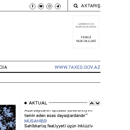
AXTARIŞ
DIA
WWW.TAXES.GOV.AZ
AKTUAL
 arxasında
Sahibkarlıq fəaliyyəti üçün inklüziv
“Düzgün kommun
t dayanır”
imkanlar yaradan vergi təşviqləri
real iş və siste
MƏQALƏ
MÜSAHİBƏ