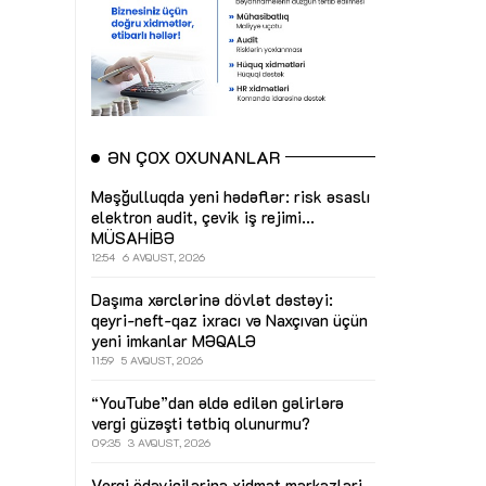
ƏN ÇOX OXUNANLAR
Məşğulluqda yeni hədəflər: risk əsaslı
elektron audit, çevik iş rejimi...
MÜSAHİBƏ
12:54
6 AVQUST, 2026
Daşıma xərclərinə dövlət dəstəyi:
qeyri-neft-qaz ixracı və Naxçıvan üçün
yeni imkanlar
MƏQALƏ
11:59
5 AVQUST, 2026
“YouTube”dan əldə edilən gəlirlərə
vergi güzəşti tətbiq olunurmu?
09:35
3 AVQUST, 2026
Vergi ödəyicilərinə xidmət mərkəzləri