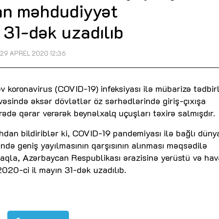
an məhdudiyyət
 31-dək uzadılıb
29 APREL 2020 12:36
v koronavirus (COVID-19) infeksiyası ilə mübarizə tədbirl
ivəsində əksər dövlətlər öz sərhədlərində giriş-çıxışa
ədə qərar verərək beynəlxalq uçuşları təxirə salmışdır.
hdan bildiriblər ki, COVID-19 pandemiyası ilə bağlı düny
sində geniş yayılmasının qarşısının alınması məqsədilə
lmaqla, Azərbaycan Respublikası ərazisinə yerüstü və hav
2020-ci il mayın 31-dək uzadılıb.