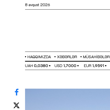
8 avqust 2026
HAQQIMIZDA
XƏBƏRLƏR
MÜSAHIBƏLƏR
EL
0,6489
UAH
0,0380
USD
1,7000
EUR
1,9591