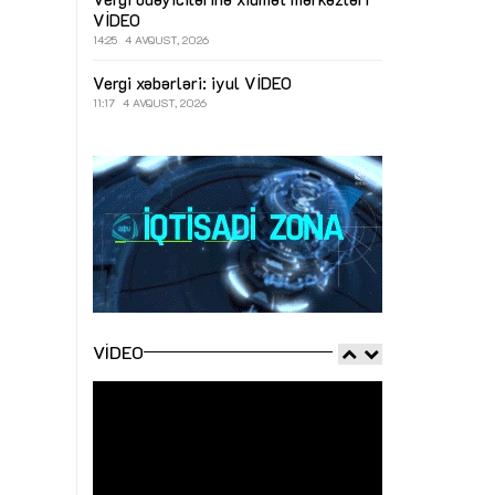
VİDEO
14:25
4 AVQUST, 2026
Vergi xəbərləri: iyul
VİDEO
11:17
4 AVQUST, 2026
VIDEO