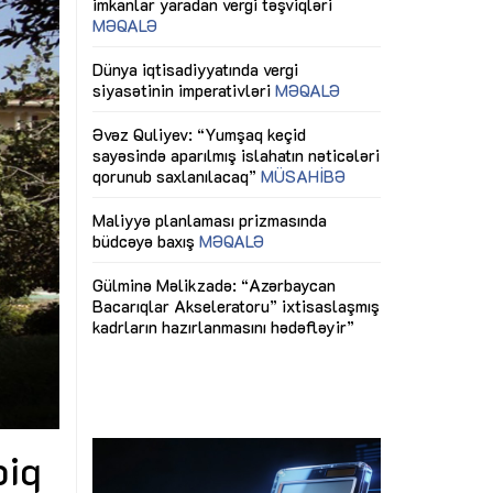
ericiliyinə
Dünya iqtisadiyyatında vergi
Nicat İmanov: "
ühitinin
siyasətinin imperativləri
MƏQALƏ
dəyişikliklər s
edir"
yaxşılaşdırılma
MÜSAHİBƏ
Əvəz Quliyev: “Yumşaq keçid
sayəsində aparılmış islahatın nəticələri
miz daha
qorunub saxlanılacaq”
MÜSAHİBƏ
Aytən Kərimov
, çevik və
inklüziv iş müh
dırmaqdır”
öyrənən komand
Maliyyə planlaması prizmasında
MÜSAHİBƏ
büdcəyə baxış
MƏQALƏ
tərəfdaşlığı
Azərbaycanda d
Gülminə Məlikzadə: “Azərbaycan
n ilk pilot
çərçivəsində hə
Bacarıqlar Akseleratoru” ixtisaslaşmış
layihə
VİDEO
kadrların hazırlanmasını hədəfləyir”
qaviləsi”
Aydın Hüseynov
renliyini
Azərbaycanın iq
andır”
təmin edən əsa
MÜSAHİBƏ
biq