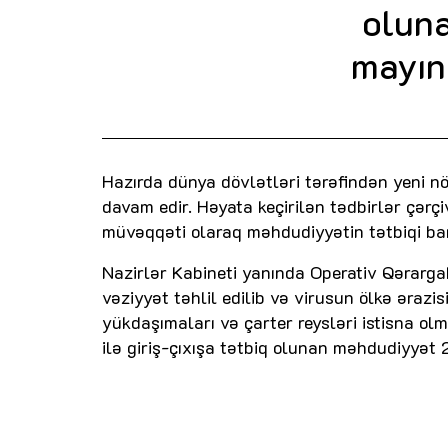
olun
mayın
Hazırda dünya dövlətləri tərəfindən yeni nö
davam edir. Həyata keçirilən tədbirlər çərç
müvəqqəti olaraq məhdudiyyətin tətbiqi bar
Nazirlər Kabineti yanında Operativ Qərarga
vəziyyət təhlil edilib və virusun ölkə ərazi
yükdaşımaları və çarter reysləri istisna o
ilə giriş-çıxışa tətbiq olunan məhdudiyyət 