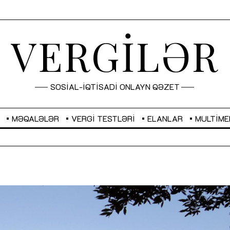
VERGİLƏR
SOSİAL-İQTİSADİ ONLAYN QƏZET
MƏQALƏLƏR
VERGI TESTLƏRI
ELANLAR
MULTIME
GBP
2,2873
RUB
2,0816
Sahibkarlıq fəaliyyəti üçün inklüziv
“Düzgün kommunikasiyanın
imkanlar yaradan vergi təşviqləri
real iş və sistemli fəaliyyə
MƏQALƏ
MÜSAHİBƏ