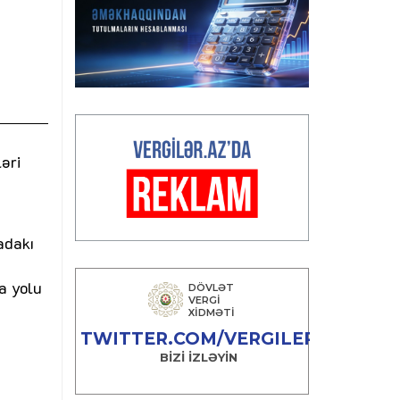
əri
adakı
a yolu