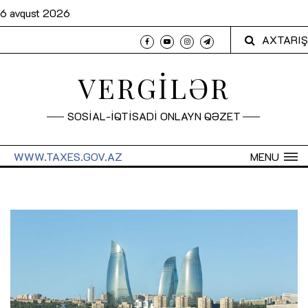
6 avqust 2026
AXTARIŞ
VERGİLƏR
SOSİAL-İQTİSADİ ONLAYN QƏZET
WWW.TAXES.GOV.AZ
MENU