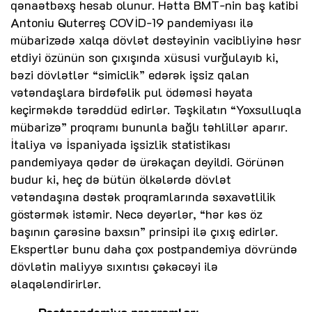
qənaətbəxş hesab olunur. Hətta BMT-nin baş katibi
Antoniu Quterreş COVİD-19 pandemiyası ilə
mübarizədə xalqa dövlət dəstəyinin vacibliyinə həsr
etdiyi özünün son çıxışında xüsusi vurğulayıb ki,
bəzi dövlətlər “simiclik” edərək işsiz qalan
vətəndaşlara birdəfəlik pul ödəməsi həyata
keçirməkdə tərəddüd edirlər. Təşkilatın “Yoxsulluqla
mübarizə” proqramı bununla bağlı təhlillər aparır.
İtaliya və İspaniyada işsizlik statistikası
pandemiyaya qədər də ürəkaçan deyildi. Görünən
budur ki, heç də bütün ölkələrdə dövlət
vətəndaşına dəstək proqramlarında səxavətlilik
göstərmək istəmir. Necə deyərlər, “hər kəs öz
başının çarəsinə baxsın” prinsipi ilə çıxış edirlər.
Ekspertlər bunu daha çox postpandemiya dövründə
dövlətin maliyyə sıxıntısı çəkəcəyi ilə
əlaqələndirirlər.
Postpandemiya proqramları....