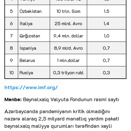
5
Özbəkistan
10 trln. Som
1.5
6
İtaliya
25 mlrd. Avro
1,4
7
Qırğızıstan
9,4 mln. dollar
1,0
8
İspaniya
8,9 mlrd. Avro
0,7
9
Belarus
1 mln.dollar
0,7
10
Rusiya
0,3 trilyon rubl
0,3
https://www.imf.org/
Mənbə:
Beynəlxalq Valyuta Fondunun rəsmi saytı
Azərbaycanda pandemiyanın kritik olmadığını
nəzərə alaraq 2,5 milyard manatlıq yardım paketi
beynəlxalq maliyyə qurumları tərəfindən xeyli