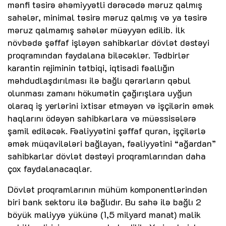
mənfi təsirə əhəmiyyətli dərəcədə məruz qalmış
sahələr, minimal təsirə məruz qalmış və ya təsirə
məruz qalmamış sahələr müəyyən edilib. İlk
növbədə şəffaf işləyən sahibkarlar dövlət dəstəyi
proqramından faydalana biləcəklər. Tədbirlər
karantin rejiminin tətbiqi, iqtisadi fəallığın
məhdudlaşdırılması ilə bağlı qərarların qəbul
olunması zamanı hökumətin çağırışlara uyğun
olaraq iş yerlərini ixtisar etməyən və işçilərin əmək
haqlarını ödəyən sahibkarlara və müəssisələrə
şamil ediləcək. Fəaliyyətini şəffaf quran, işçilərlə
əmək müqavilələri bağlayan, fəaliyyətini “ağardan”
sahibkarlar dövlət dəstəyi proqramlarından daha
çox faydalanacaqlar.
Dövlət proqramlarının mühüm komponentlərindən
biri bank sektoru ilə bağlıdır. Bu sahə ilə bağlı 2
böyük maliyyə yükünə (1,5 milyard manat) malik