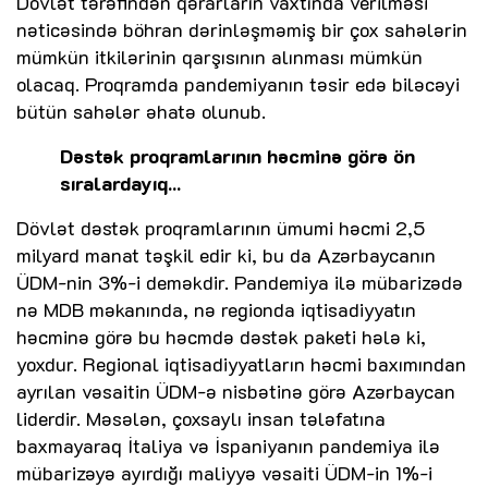
Dövlət tərəfindən qərarların vaxtında verilməsi
nəticəsində böhran dərinləşməmiş bir çox sahələrin
mümkün itkilərinin qarşısının alınması mümkün
olacaq. Proqramda pandemiyanın təsir edə biləcəyi
bütün sahələr əhatə olunub.
Dəstək proqramlarının həcminə görə ön
sıralardayıq...
Dövlət dəstək proqramlarının ümumi həcmi 2,5
milyard manat təşkil edir ki, bu da Azərbaycanın
ÜDM-nin 3%-i deməkdir. Pandemiya ilə mübarizədə
nə MDB məkanında, nə regionda iqtisadiyyatın
həcminə görə bu həcmdə dəstək paketi hələ ki,
yoxdur. Regional iqtisadiyyatların həcmi baxımından
ayrılan vəsaitin ÜDM-ə nisbətinə görə Azərbaycan
liderdir. Məsələn, çoxsaylı insan tələfatına
baxmayaraq İtaliya və İspaniyanın pandemiya ilə
mübarizəyə ayırdığı maliyyə vəsaiti ÜDM-in 1%-i