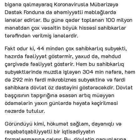
biganə qalmayaraq Koronavirusla Mübarizəyə
Dəstək Fonduna da əhəmiyyətli məbləğlərdə
ianələr edirlər. Bu günə qədər toplanan 100 milyon
manatdan çox vəsaitin böyük hissəsi sahibkarlar
tərəfindən verilmiş ianələrdir.
Fakt odur ki, 44 mindən çox sahibkarlıq subyekti,
hazırda fəaliyyət göstərmir, yaxud da, məhdud
çərçivədə fəaliyyət göstərir. Həm bu sahibkarlıq
subyektlərində muzdla işləyən 304 min nəfərə, həm
də 292 min fərdi mikrobiznes subyektinə və fərdi
sahibkara dövlət öz dəstəyini göstərəcəkdir. Dövlət
başçısının tapşırığına əsasən artıq müəyyən
ödəmələrin yaxın günlərdə həyata keçirilməsi
nəzərdə tutulur.
Göründüyü kimi, hökumət sağlam, dayanıqlı və
rəqabətqabiliyyətli bir iqtisadiyyatın
formalaşmasına çalışır. Bu, dövlətin qanunlarına