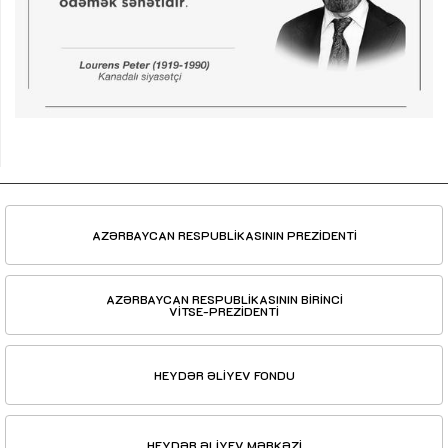
AZƏRBAYCAN RESPUBLİKASININ PREZİDENTİ
AZƏRBAYCAN RESPUBLİKASININ BİRİNCİ
VİTSE-PREZİDENTİ
HEYDƏR ƏLİYEV FONDU
HEYDƏR ƏLİYEV MƏRKƏZİ