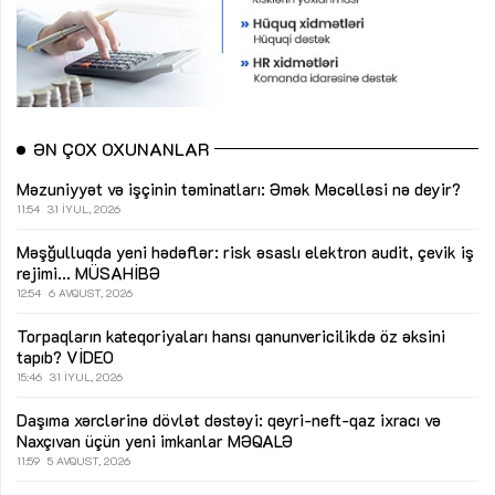
ƏN ÇOX OXUNANLAR
Məzuniyyət və işçinin təminatları: Əmək Məcəlləsi nə deyir?
11:54
31 İYUL, 2026
Məşğulluqda yeni hədəflər: risk əsaslı elektron audit, çevik iş
rejimi...
MÜSAHİBƏ
12:54
6 AVQUST, 2026
Torpaqların kateqoriyaları hansı qanunvericilikdə öz əksini
tapıb?
VİDEO
15:46
31 İYUL, 2026
Daşıma xərclərinə dövlət dəstəyi: qeyri-neft-qaz ixracı və
Naxçıvan üçün yeni imkanlar
MƏQALƏ
11:59
5 AVQUST, 2026