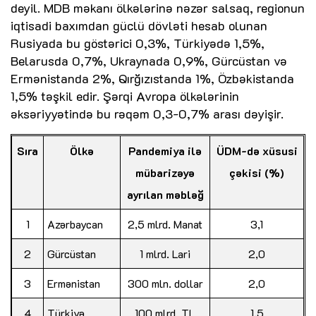
deyil. MDB məkanı ölkələrinə nəzər salsaq, regionun
iqtisadi baxımdan güclü dövləti hesab olunan
Rusiyada bu göstərici 0,3%, Türkiyədə 1,5%,
Belarusda 0,7%, Ukraynada 0,9%, Gürcüstan və
Ermənistanda 2%, Qırğızıstanda 1%, Özbəkistanda
1,5% təşkil edir. Şərqi Avropa ölkələrinin
əksəriyyətində bu rəqəm 0,3-0,7% arası dəyişir.
Sıra
Ölkə
Pandemiya ilə
ÜDM-də xüsusi
mübarizəyə
çəkisi (%)
ayrılan məbləğ
1
Azərbaycan
2,5 mlrd. Manat
3,1
2
Gürcüstan
1 mlrd. Lari
2,0
3
Ermənistan
300 mln. dollar
2,0
4
Türkiyə
100 mlrd. TL
1,5