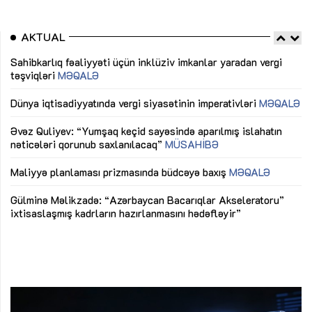
AKTUAL
Sahibkarlıq fəaliyyəti üçün inklüziv imkanlar yaradan vergi
“D
təşviqləri
MƏQALƏ
fə
lıq
Dünya iqtisadiyyatında vergi siyasətinin imperativləri
MƏQALƏ
Ni
mü
Əvəz Quliyev: “Yumşaq keçid sayəsində aparılmış islahatın
nəticələri qorunub saxlanılacaq”
MÜSAHİBƏ
Ay
ya
M
Maliyyə planlaması prizmasında büdcəyə baxış
MƏQALƏ
Az
Gülminə Məlikzadə: “Azərbaycan Bacarıqlar Akseleratoru”
ke
ixtisaslaşmış kadrların hazırlanmasını hədəfləyir”
Ay
su