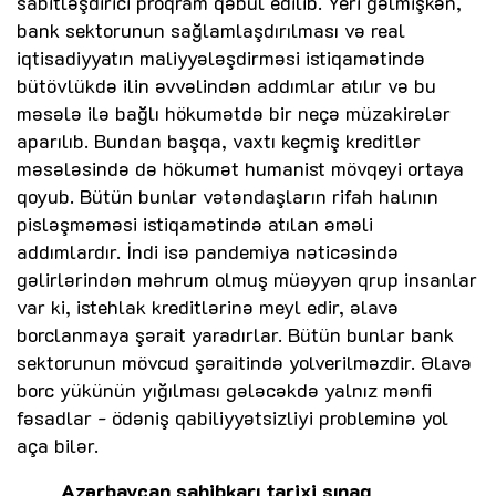
sabitləşdirici proqram qəbul edilib. Yeri gəlmişkən,
bank sektorunun sağlamlaşdırılması və real
iqtisadiyyatın maliyyələşdirməsi istiqamətində
bütövlükdə ilin əvvəlindən addımlar atılır və bu
məsələ ilə bağlı hökumətdə bir neçə müzakirələr
aparılıb. Bundan başqa, vaxtı keçmiş kreditlər
məsələsində də hökumət humanist mövqeyi ortaya
qoyub. Bütün bunlar vətəndaşların rifah halının
pisləşməməsi istiqamətində atılan əməli
addımlardır. İndi isə pandemiya nəticəsində
gəlirlərindən məhrum olmuş müəyyən qrup insanlar
var ki, istehlak kreditlərinə meyl edir, əlavə
borclanmaya şərait yaradırlar. Bütün bunlar bank
sektorunun mövcud şəraitində yolverilməzdir. Əlavə
borc yükünün yığılması gələcəkdə yalnız mənfi
fəsadlar - ödəniş qabiliyyətsizliyi probleminə yol
aça bilər.
Azərbaycan sahibkarı tarixi sınaq