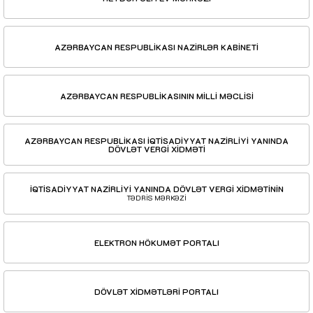
AZƏRBAYCAN RESPUBLİKASI NAZİRLƏR KABİNETİ
AZƏRBAYCAN RESPUBLİKASININ MİLLİ MƏCLİSİ
AZƏRBAYCAN RESPUBLİKASI İQTİSADİYYAT NAZİRLİYİ YANINDA
DÖVLƏT VERGİ XİDMƏTİ
İQTİSADİYYAT NAZİRLİYİ YANINDA DÖVLƏT VERGİ XİDMƏTİNİN
TƏDRİS MƏRKƏZİ
ELEKTRON HÖKUMƏT PORTALI
DÖVLƏT XİDMƏTLƏRİ PORTALI