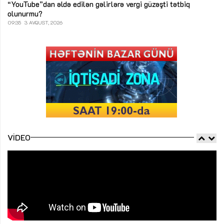
“YouTube”dan əldə edilən gəlirlərə vergi güzəşti tətbiq
olunurmu?
09:35
3 AVQUST, 2026
VIDEO