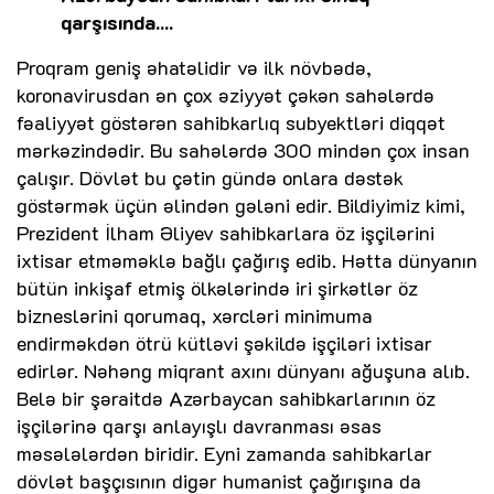
qarşısında....
Proqram geniş əhatəlidir və ilk növbədə,
koronavirusdan ən çox əziyyət çəkən sahələrdə
fəaliyyət göstərən sahibkarlıq subyektləri diqqət
mərkəzindədir. Bu sahələrdə 300 mindən çox insan
çalışır. Dövlət bu çətin gündə onlara dəstək
göstərmək üçün əlindən gələni edir. Bildiyimiz kimi,
Prezident İlham Əliyev sahibkarlara öz işçilərini
ixtisar etməməklə bağlı çağırış edib. Hətta dünyanın
bütün inkişaf etmiş ölkələrində iri şirkətlər öz
bizneslərini qorumaq, xərcləri minimuma
endirməkdən ötrü kütləvi şəkildə işçiləri ixtisar
edirlər. Nəhəng miqrant axını dünyanı ağuşuna alıb.
Belə bir şəraitdə Azərbaycan sahibkarlarının öz
işçilərinə qarşı anlayışlı davranması əsas
məsələlərdən biridir. Eyni zamanda sahibkarlar
dövlət başçısının digər humanist çağırışına da