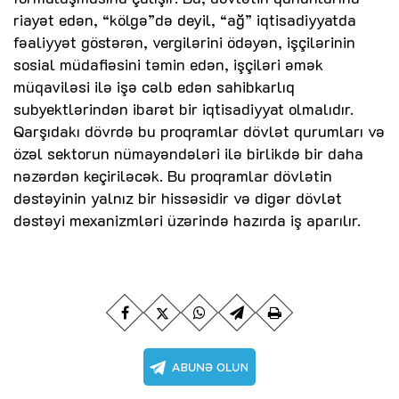
riayət edən, “kölgə”də deyil, “ağ” iqtisadiyyatda
fəaliyyət göstərən, vergilərini ödəyən, işçilərinin
sosial müdafiəsini təmin edən, işçiləri əmək
müqaviləsi ilə işə cəlb edən sahibkarlıq
subyektlərindən ibarət bir iqtisadiyyat olmalıdır.
Qarşıdakı dövrdə bu proqramlar dövlət qurumları və
özəl sektorun nümayəndələri ilə birlikdə bir daha
nəzərdən keçiriləcək. Bu proqramlar dövlətin
dəstəyinin yalnız bir hissəsidir və digər dövlət
dəstəyi mexanizmləri üzərində hazırda iş aparılır.