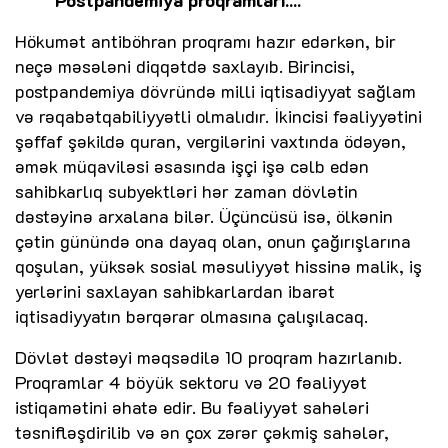
Hökumət antiböhran proqramı hazır edərkən, bir
neçə məsələni diqqətdə saxlayıb. Birincisi,
postpandemiya dövründə milli iqtisadiyyat sağlam
və rəqabətqabiliyyətli olmalıdır. İkincisi fəaliyyətini
şəffaf şəkildə quran, vergilərini vaxtında ödəyən,
əmək müqaviləsi əsasında işçi işə cəlb edən
sahibkarlıq subyektləri hər zaman dövlətin
dəstəyinə arxalana bilər. Üçüncüsü isə, ölkənin
çətin günündə ona dayaq olan, onun çağırışlarına
qoşulan, yüksək sosial məsuliyyət hissinə malik, iş
yerlərini saxlayan sahibkarlardan ibarət
iqtisadiyyatın bərqərar olmasına çalışılacaq.
Dövlət dəstəyi məqsədilə 10 proqram hazırlanıb.
Proqramlar 4 böyük sektoru və 20 fəaliyyət
istiqamətini əhatə edir. Bu fəaliyyət sahələri
təsnifləşdirilib və ən çox zərər çəkmiş sahələr,