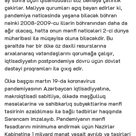
ay sonra üçün qısamüddətli söz deməyə çətinlik
çəkirlər. Maliyyə qurumları açıq bəyan edirlər ki,
pandemiya nəticəsində yaşana biləcək böhran
nəinki 2008-2009-cu illərin böhranından daha da
ağır olacaq, hətta onun mənfi nəticələri 2-ci dünya
müharibəsi ilə müqayisə oluna biləcəkdir. Bu
şəraitdə hər bir ölkə öz daxili resurslarına
arxalanaraq vətəndaşlarını qorumağa çalışır,
iqtisadiyyatın postpondemiya dövrü üçün dövlət
dəstəyi proqramları ilə çıxış edir.
Ölkə başçısı martın 19-da koronavirus
pandemiyasının Azərbaycan iqtisadiyyatına,
makroiqtisadi sabitliyə, ölkədə məşğulluq
məsələlərinə və sahibkarlıq subyektlərinə mənfi
təsirinin azaldılması ilə bağlı tədbirlər haqqında
Sərəncam imzalayıb. Pandemiyanın mənfi
fəsadlarını minimuma endirmək üçün Nazirlər
Kabinetinə 1 milyard manat vəsait ayrılıb və təsirləri