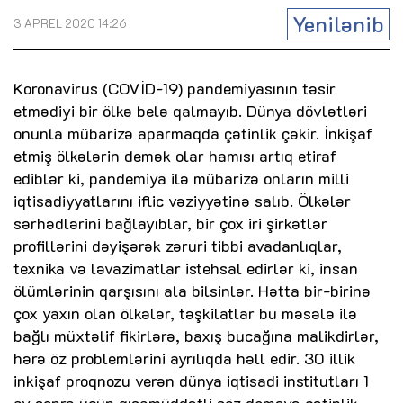
Yenilənib
3 APREL 2020 14:26
Koronavirus (COVİD-19) pandemiyasının təsir
etmədiyi bir ölkə belə qalmayıb. Dünya dövlətləri
onunla mübarizə aparmaqda çətinlik çəkir. İnkişaf
etmiş ölkələrin demək olar hamısı artıq etiraf
ediblər ki, pandemiya ilə mübarizə onların milli
iqtisadiyyatlarını iflic vəziyyətinə salıb. Ölkələr
sərhədlərini bağlayıblar, bir çox iri şirkətlər
profillərini dəyişərək zəruri tibbi avadanlıqlar,
texnika və ləvazimatlar istehsal edirlər ki, insan
ölümlərinin qarşısını ala bilsinlər. Hətta bir-birinə
çox yaxın olan ölkələr, təşkilatlar bu məsələ ilə
bağlı müxtəlif fikirlərə, baxış bucağına malikdirlər,
hərə öz problemlərini ayrılıqda həll edir. 30 illik
inkişaf proqnozu verən dünya iqtisadi institutları 1