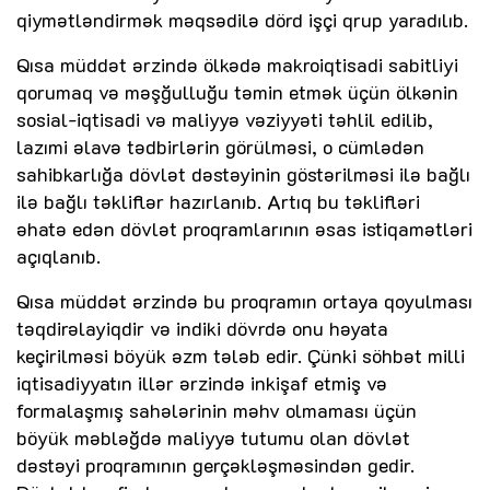
qiymətləndirmək məqsədilə dörd işçi qrup yaradılıb.
Qısa müddət ərzində ölkədə makroiqtisadi sabitliyi
qorumaq və məşğulluğu təmin etmək üçün ölkənin
sosial-iqtisadi və maliyyə vəziyyəti təhlil edilib,
lazımi əlavə tədbirlərin görülməsi, o cümlədən
sahibkarlığa dövlət dəstəyinin göstərilməsi ilə bağlı
ilə bağlı təkliflər hazırlanıb. Artıq bu təklifləri
əhatə edən dövlət proqramlarının əsas istiqamətləri
açıqlanıb.
Qısa müddət ərzində bu proqramın ortaya qoyulması
təqdirəlayiqdir və indiki dövrdə onu həyata
keçirilməsi böyük əzm tələb edir. Çünki söhbət milli
iqtisadiyyatın illər ərzində inkişaf etmiş və
formalaşmış sahələrinin məhv olmaması üçün
böyük məbləğdə maliyyə tutumu olan dövlət
dəstəyi proqramının gerçəkləşməsindən gedir.