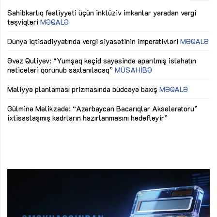
Sahibkarlıq fəaliyyəti üçün inklüziv imkanlar yaradan vergi
“D
təşviqləri
MƏQALƏ
fə
lıq
Dünya iqtisadiyyatında vergi siyasətinin imperativləri
MƏQALƏ
Ni
mü
Əvəz Quliyev: “Yumşaq keçid sayəsində aparılmış islahatın
nəticələri qorunub saxlanılacaq”
MÜSAHİBƏ
Ay
ya
M
Maliyyə planlaması prizmasında büdcəyə baxış
MƏQALƏ
Az
Gülminə Məlikzadə: “Azərbaycan Bacarıqlar Akseleratoru”
ke
ixtisaslaşmış kadrların hazırlanmasını hədəfləyir”
Ay
su