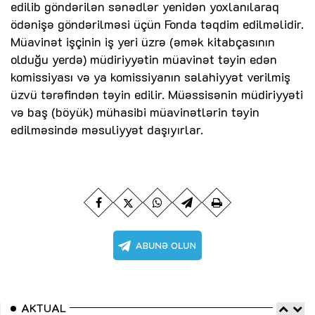
edilib göndərilən sənədlər yenidən yoxlanılaraq
ödənişə göndərilməsi üçün Fonda təqdim edilməlidir.
Müavinət işçinin iş yeri üzrə (əmək kitabçasının
olduğu yerdə) müdiriyyətin müavinət təyin edən
komissiyası və ya komissiyanın səlahiyyət verilmiş
üzvü tərəfindən təyin edilir. Müəssisənin müdiriyyəti
və baş (böyük) mühasibi müavinətlərin təyin
edilməsində məsuliyyət daşıyırlar.
AKTUAL