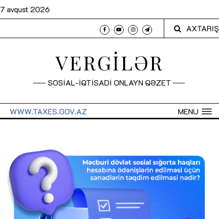
7 avqust 2026
AXTARIŞ
VERGİLƏR
SOSİAL-İQTİSADİ ONLAYN QƏZET
WWW.TAXES.GOV.AZ
MENU