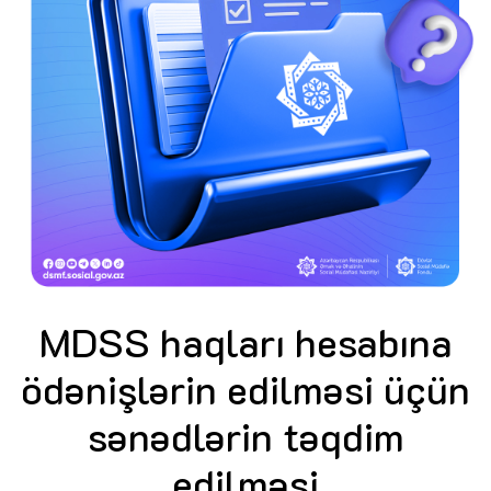
MDSS haqları hesabına
ödənişlərin edilməsi üçün
sənədlərin təqdim
edilməsi