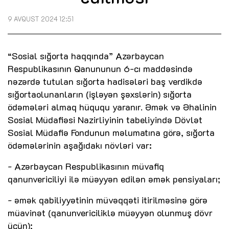
9 AVQUST 2024 12:51
“Sosial sığorta haqqında” Azərbaycan
Respublikasının Qanununun 6-cı maddəsində
nəzərdə tutulan sığorta hadisələri baş verdikdə
sığortaolunanların (işləyən şəxslərin) sığorta
ödəmələri almaq hüququ yaranır. Əmək və Əhalinin
Sosial Müdafiəsi Nazirliyinin tabeliyində Dövlət
Sosial Müdafiə Fondunun məlumatına görə, sığorta
ödəmələrinin aşağıdakı növləri var:
- Azərbaycan Respublikasının müvafiq
qanunvericiliyi ilə müəyyən edilən əmək pensiyaları;
- əmək qabiliyyətinin müvəqqəti itirilməsinə görə
müavinət (qanunvericiliklə müəyyən olunmuş dövr
üçün);