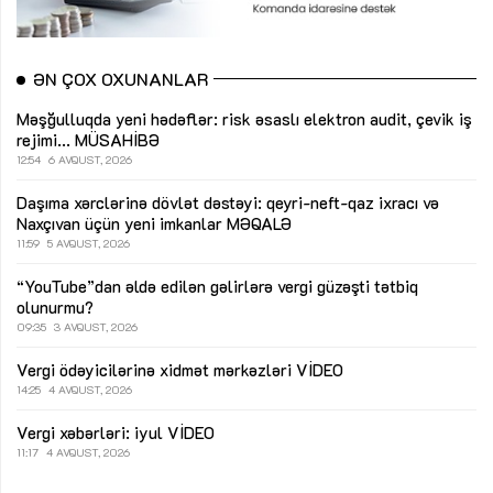
ƏN ÇOX OXUNANLAR
Məşğulluqda yeni hədəflər: risk əsaslı elektron audit, çevik iş
rejimi...
MÜSAHİBƏ
12:54
6 AVQUST, 2026
Daşıma xərclərinə dövlət dəstəyi: qeyri-neft-qaz ixracı və
Naxçıvan üçün yeni imkanlar
MƏQALƏ
11:59
5 AVQUST, 2026
“YouTube”dan əldə edilən gəlirlərə vergi güzəşti tətbiq
olunurmu?
09:35
3 AVQUST, 2026
Vergi ödəyicilərinə xidmət mərkəzləri
VİDEO
14:25
4 AVQUST, 2026
Vergi xəbərləri: iyul
VİDEO
11:17
4 AVQUST, 2026