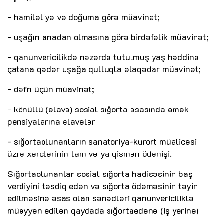
- hamiləliyə və doğuma görə müavinət;
- uşağın anadan olmasına görə birdəfəlik müavinət;
- qanunvericilikdə nəzərdə tutulmuş yaş həddinə
çatana qədər uşağa qulluqla əlaqədar müavinət;
- dəfn üçün müavinət;
- könüllü (əlavə) sosial sığorta əsasında əmək
pensiyalarına əlavələr
- sığortaolunanların sanatoriya-kurort müalicəsi
üzrə xərclərinin tam və ya qismən ödənişi.
Sığortaolunanlar sosial sığorta hadisəsinin baş
verdiyini təsdiq edən və sığorta ödəməsinin təyin
edilməsinə əsas olan sənədləri qanunvericiliklə
müəyyən edilən qaydada sığortaedənə (iş yerinə)