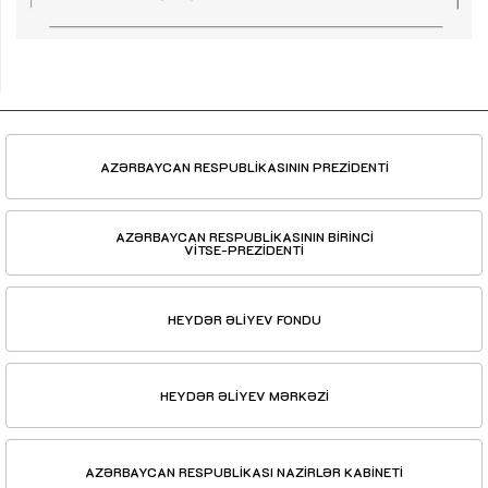
AZƏRBAYCAN RESPUBLİKASININ PREZİDENTİ
AZƏRBAYCAN RESPUBLİKASININ BİRİNCİ
VİTSE-PREZİDENTİ
HEYDƏR ƏLİYEV FONDU
HEYDƏR ƏLİYEV MƏRKƏZİ
AZƏRBAYCAN RESPUBLİKASI NAZİRLƏR KABİNETİ