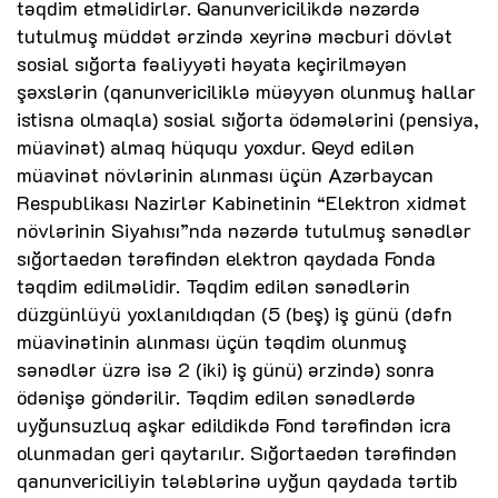
təqdim etməlidirlər. Qanunvericilikdə nəzərdə
tutulmuş müddət ərzində xeyrinə məcburi dövlət
sosial sığorta fəaliyyəti həyata keçirilməyən
şəxslərin (qanunvericiliklə müəyyən olunmuş hallar
istisna olmaqla) sosial sığorta ödəmələrini (pensiya,
müavinət) almaq hüququ yoxdur. Qeyd edilən
müavinət növlərinin alınması üçün Azərbaycan
Respublikası Nazirlər Kabinetinin “Elektron xidmət
növlərinin Siyahısı”nda nəzərdə tutulmuş sənədlər
sığortaedən tərəfindən elektron qaydada Fonda
təqdim edilməlidir. Təqdim edilən sənədlərin
düzgünlüyü yoxlanıldıqdan (5 (beş) iş günü (dəfn
müavinətinin alınması üçün təqdim olunmuş
sənədlər üzrə isə 2 (iki) iş günü) ərzində) sonra
ödənişə göndərilir. Təqdim edilən sənədlərdə
uyğunsuzluq aşkar edildikdə Fond tərəfindən icra
olunmadan geri qaytarılır. Sığortaedən tərəfindən
qanunvericiliyin tələblərinə uyğun qaydada tərtib