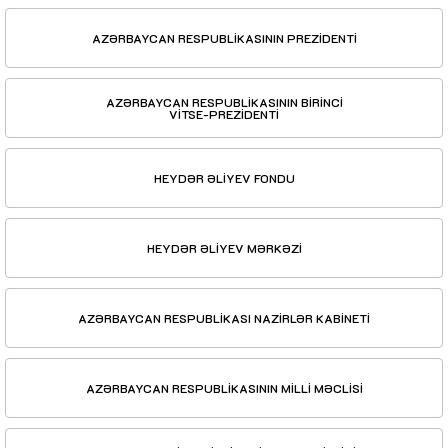
AZƏRBAYCAN RESPUBLİKASININ PREZİDENTİ
AZƏRBAYCAN RESPUBLİKASININ BİRİNCİ
VİTSE-PREZİDENTİ
HEYDƏR ƏLİYEV FONDU
HEYDƏR ƏLİYEV MƏRKƏZİ
AZƏRBAYCAN RESPUBLİKASI NAZİRLƏR KABİNETİ
AZƏRBAYCAN RESPUBLİKASININ MİLLİ MƏCLİSİ