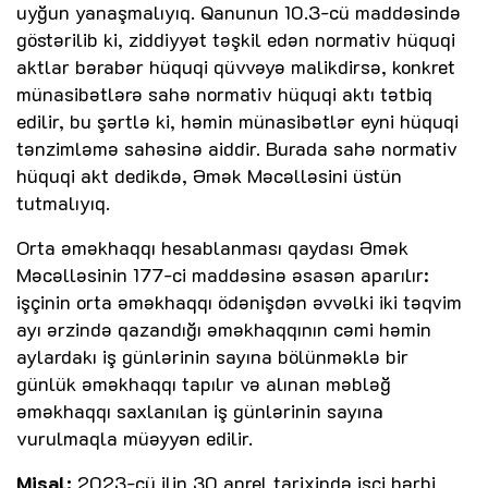
uyğun yanaşmalıyıq. Qanunun 10.3-cü maddəsində
göstərilib ki, ziddiyyət təşkil edən normativ hüquqi
aktlar bərabər hüquqi qüvvəyə malikdirsə, konkret
münasibətlərə sahə normativ hüquqi aktı tətbiq
edilir, bu şərtlə ki, həmin münasibətlər eyni hüquqi
tənzimləmə sahəsinə aiddir. Burada sahə normativ
hüquqi akt dedikdə, Əmək Məcəlləsini üstün
tutmalıyıq.
Orta əməkhaqqı hesablanması qaydası Əmək
Məcəlləsinin 177-ci maddəsinə əsasən aparılır:
işçinin orta əməkhaqqı ödənişdən əvvəlki iki təqvim
ayı ərzində qazandığı əməkhaqqının cəmi həmin
aylardakı iş günlərinin sayına bölünməklə bir
günlük əməkhaqqı tapılır və alınan məbləğ
əməkhaqqı saxlanılan iş günlərinin sayına
vurulmaqla müəyyən edilir.
Misal:
2023-cü ilin 30 aprel tarixində işçi hərbi