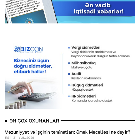
ƏN ÇOX OXUNANLAR
Məzuniyyət və işçinin təminatları: Əmək Məcəlləsi nə deyir?
11:54
31 İYUL, 2026