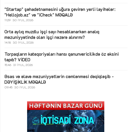
"Startap" şəhadətnaməsini uğura çevirən yerli layihələr:
"Hellojob.az" və "iCheck"
MƏQALƏ
11:29
30 İYUL, 2026
Orta aylıq muzdlu işçi sayı hesablanarkən analıq
məzuniyyətində olan işçi nəzərə alınırmı?
14:18
30 İYUL, 2026
Torpaqların kateqoriyaları hansı qanunvericilikdə öz əksini
tapıb?
VİDEO
15:46
31 İYUL, 2026
Əsas və əlavə məzuniyyətlərin cəmlənməsi dəqiqləşib -
DƏYİŞİKLİK
MƏQALƏ
09:45
30 İYUL, 2026