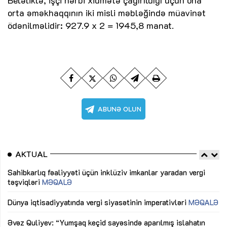
orta əməkhaqqının iki misli məbləğində müavinət
ödənilməlidir: 927.9 x 2 = 1945,8 manat.
AKTUAL
Sahibkarlıq fəaliyyəti üçün inklüziv imkanlar yaradan vergi
“D
təşviqləri
MƏQALƏ
fə
lıq
Dünya iqtisadiyyatında vergi siyasətinin imperativləri
MƏQALƏ
Ni
mü
Əvəz Quliyev: “Yumşaq keçid sayəsində aparılmış islahatın