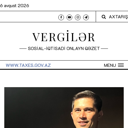
6 avqust 2026
AXTARIŞ
VERGİLƏR
SOSİAL-İQTİSADİ ONLAYN QƏZET
WWW.TAXES.GOV.AZ
MENU