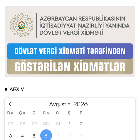
ARXIV
B.e.
Ç.a.
Ç.
C.a.
C.
Ş.
B.
27
28
29
30
31
1
2
3
4
5
6
7
8
9