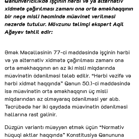
Qanunvericilikdə işçinin hərbi və ya alternativ
xidmətə çağırılması zamanı ona orta əməkhaqqının
bir neçə misli həcmində müavinət verilməsi
nəzərdə tutulur. Mövzunu təlimçi ekspert Aqil
Ağayev təhlil edir:
Əmək Məcəlləsinin 77-ci maddəsində işçinin hərbi
və ya alternativ xidmətə çağırılması zamanı ona
orta əməkhaqqının ən az iki misli miqdarında
müavinətin ödənilməsi tələb edilir. “Hərbi vəzifə və
hərbi xidmət haqqında” Qanun 50.1-ci maddəsində
isə müavinətin orta əməkhaqqnın üç misli
miqdarından az olmayaraq ödənilməsi yer alıb.
Təcrübədə hər iki qaydada müavinətin ödənilməsi
hallarına rast gəlinir.
Düzgün variantı müəyyən etmək üçün “Normativ
hüquqi aktlar haqqında” Konstitusiya Qanununa