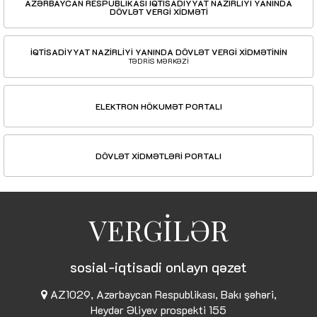
AZƏRBAYCAN RESPUBLİKASI İQTİSADİYYAT NAZİRLİYİ YANINDA
DÖVLƏT VERGİ XİDMƏTİ
İQTİSADİYYAT NAZİRLİYİ YANINDA DÖVLƏT VERGİ XİDMƏTİNİN
TƏDRİS MƏRKƏZİ
ELEKTRON HÖKUMƏT PORTALI
DÖVLƏT XİDMƏTLƏRİ PORTALI
VERGİLƏR
sosial-iqtisadi onlayn qəzet
AZ1029, Azərbaycan Respublikası, Bakı şəhəri,
Heydər Əliyev prospekti 155