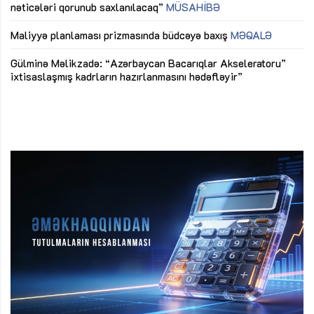
nəticələri qorunub saxlanılacaq”
MÜSAHİBƏ
Ay
ya
M
Maliyyə planlaması prizmasında büdcəyə baxış
MƏQALƏ
Az
Gülminə Məlikzadə: “Azərbaycan Bacarıqlar Akseleratoru”
ke
ixtisaslaşmış kadrların hazırlanmasını hədəfləyir”
Ay
su