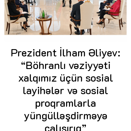
Prezident İlham Əliyev:
“Böhranlı vəziyyəti
xalqımız üçün sosial
layihələr və sosial
proqramlarla
yüngülləşdirməyə
çalışırıq”