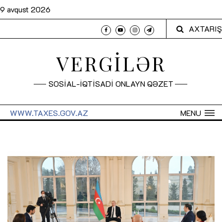
9 avqust 2026
AXTARIŞ
VERGİLƏR
SOSİAL-İQTİSADİ ONLAYN QƏZET
WWW.TAXES.GOV.AZ
MENU