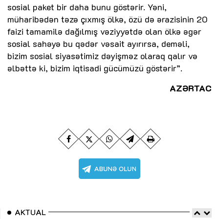
sosial paket bir daha bunu göstərir. Yəni,
müharibədən təzə çıxmış ölkə, özü də ərazisinin 20
faizi tamamilə dağılmış vəziyyətdə olan ölkə əgər
sosial sahəyə bu qədər vəsait ayırırsa, deməli,
bizim sosial siyasətimiz dəyişməz olaraq qalır və
əlbəttə ki, bizim iqtisadi gücümüzü göstərir”.
AZƏRTAC
AKTUAL