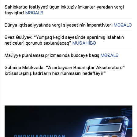
Sahibkarlıq fəaliyyəti üçün inklüziv imkanlar yaradan vergi
“D
təşviqləri
MƏQALƏ
fə
lıq
Dünya iqtisadiyyatında vergi siyasətinin imperativləri
MƏQALƏ
Ni
mü
Əvəz Quliyev: “Yumşaq keçid sayəsində aparılmış islahatın
nəticələri qorunub saxlanılacaq”
MÜSAHİBƏ
Ay
ya
M
Maliyyə planlaması prizmasında büdcəyə baxış
MƏQALƏ
Az
Gülminə Məlikzadə: “Azərbaycan Bacarıqlar Akseleratoru”
ke
ixtisaslaşmış kadrların hazırlanmasını hədəfləyir”
Ay
su