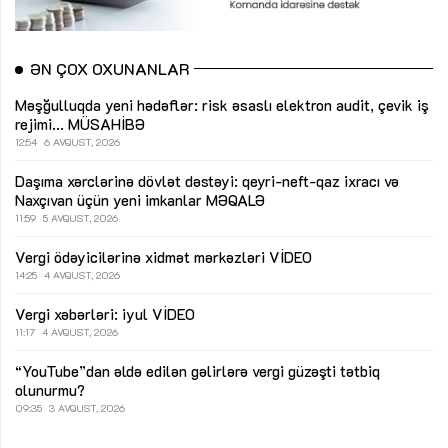
ƏN ÇOX OXUNANLAR
Məşğulluqda yeni hədəflər: risk əsaslı elektron audit, çevik iş
rejimi...
MÜSAHİBƏ
12:54
6 AVQUST, 2026
Daşıma xərclərinə dövlət dəstəyi: qeyri-neft-qaz ixracı və
Naxçıvan üçün yeni imkanlar
MƏQALƏ
11:59
5 AVQUST, 2026
Vergi ödəyicilərinə xidmət mərkəzləri
VİDEO
14:25
4 AVQUST, 2026
Vergi xəbərləri: iyul
VİDEO
11:17
4 AVQUST, 2026
“YouTube”dan əldə edilən gəlirlərə vergi güzəşti tətbiq
olunurmu?
09:35
3 AVQUST, 2026