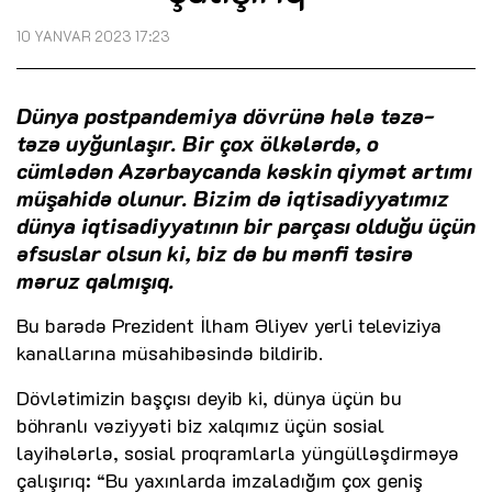
10 YANVAR 2023 17:23
Dünya postpandemiya dövrünə hələ təzə-
təzə uyğunlaşır. Bir çox ölkələrdə, o
cümlədən Azərbaycanda kəskin qiymət artımı
müşahidə olunur. Bizim də iqtisadiyyatımız
dünya iqtisadiyyatının bir parçası olduğu üçün
əfsuslar olsun ki, biz də bu mənfi təsirə
məruz qalmışıq.
Bu barədə Prezident İlham Əliyev yerli televiziya
kanallarına müsahibəsində bildirib.
Dövlətimizin başçısı deyib ki, dünya üçün bu
böhranlı vəziyyəti biz xalqımız üçün sosial
layihələrlə, sosial proqramlarla yüngülləşdirməyə
çalışırıq: “Bu yaxınlarda imzaladığım çox geniş