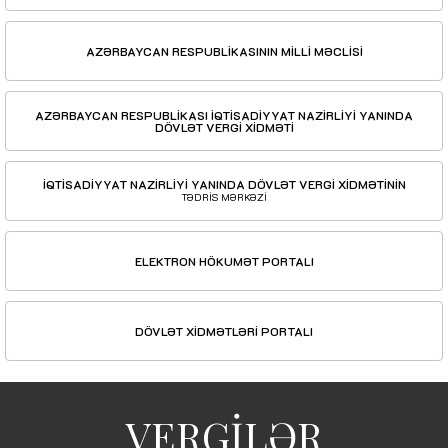
AZƏRBAYCAN RESPUBLİKASININ MİLLİ MƏCLİSİ
AZƏRBAYCAN RESPUBLİKASI İQTİSADİYYAT NAZİRLİYİ YANINDA
DÖVLƏT VERGİ XİDMƏTİ
İQTİSADİYYAT NAZİRLİYİ YANINDA DÖVLƏT VERGİ XİDMƏTİNİN
TƏDRİS MƏRKƏZİ
ELEKTRON HÖKUMƏT PORTALI
DÖVLƏT XİDMƏTLƏRİ PORTALI
VERGİLƏR