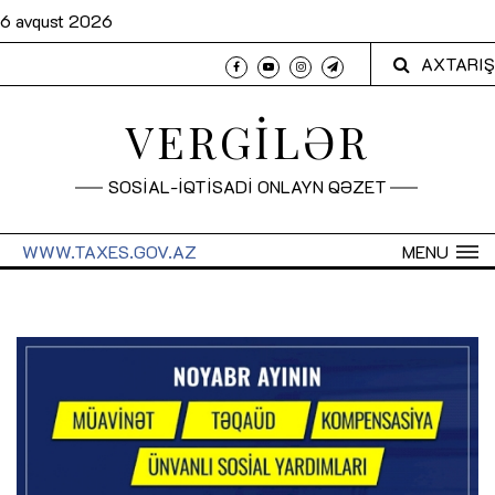
6 avqust 2026
AXTARIŞ
VERGİLƏR
SOSİAL-İQTİSADİ ONLAYN QƏZET
WWW.TAXES.GOV.AZ
MENU