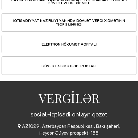
DÖVLƏT VERGİ XİDMƏTİ
İQTİSADİYYAT NAZİRLİYİ YANINDA DÖVLƏT VERGİ XİDMƏTİNİN
TƏDRİS MƏRKƏZİ
ELEKTRON HÖKUMƏT PORTALI
DÖVLƏT XİDMƏTLƏRİ PORTALI
VERGİLƏR
sosial-iqtisadi onlayn qəzet
AZ1029, Azərbaycan Respublikası, Bakı şəhəri,
Heydər Əliyev prospekti 155