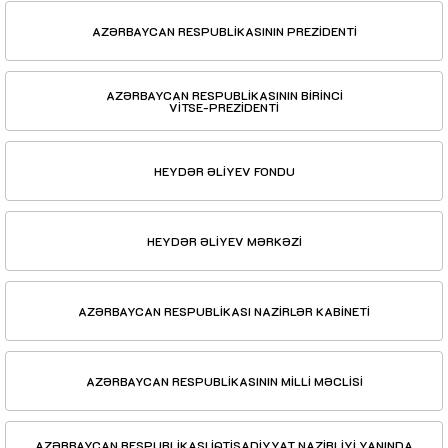
AZƏRBAYCAN RESPUBLİKASININ PREZİDENTİ
AZƏRBAYCAN RESPUBLİKASININ BİRİNCİ
VİTSE-PREZİDENTİ
HEYDƏR ƏLİYEV FONDU
HEYDƏR ƏLİYEV MƏRKƏZİ
AZƏRBAYCAN RESPUBLİKASI NAZİRLƏR KABİNETİ
AZƏRBAYCAN RESPUBLİKASININ MİLLİ MƏCLİSİ
AZƏRBAYCAN RESPUBLİKASI İQTİSADİYYAT NAZİRLİYİ YANINDA