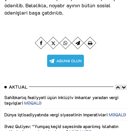
ödənilib. Beləliklə, noyabr ayının bütün sosial
ödənişləri başa çatdırılıb.
AKTUAL
Sahibkarlıq fəaliyyəti üçün inklüziv imkanlar yaradan vergi
“D
təşviqləri
MƏQALƏ
fə
lıq
Dünya iqtisadiyyatında vergi siyasətinin imperativləri
MƏQALƏ
Ni
mü
Əvəz Quliyev: “Yumşaq keçid sayəsində aparılmış islahatın