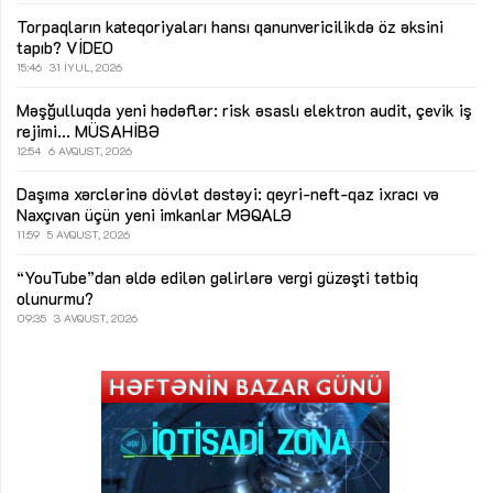
Torpaqların kateqoriyaları hansı qanunvericilikdə öz əksini
tapıb?
VİDEO
15:46
31 İYUL, 2026
Məşğulluqda yeni hədəflər: risk əsaslı elektron audit, çevik iş
rejimi...
MÜSAHİBƏ
12:54
6 AVQUST, 2026
Daşıma xərclərinə dövlət dəstəyi: qeyri-neft-qaz ixracı və
Naxçıvan üçün yeni imkanlar
MƏQALƏ
11:59
5 AVQUST, 2026
“YouTube”dan əldə edilən gəlirlərə vergi güzəşti tətbiq
olunurmu?
09:35
3 AVQUST, 2026