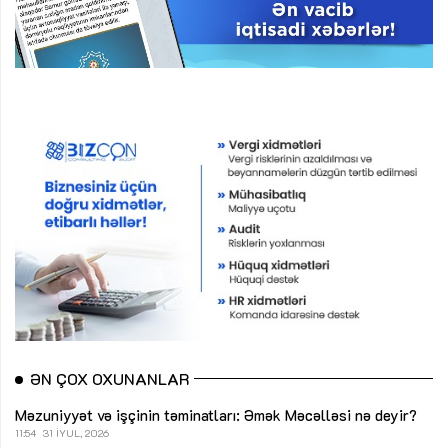
ƏN ÇOX OXUNANLAR
Məzuniyyət və işçinin təminatları: Əmək Məcəlləsi nə deyir?
11:54
31 İYUL, 2026