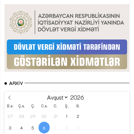
ARXIV
B.e.
Ç.a.
Ç.
C.a.
C.
Ş.
B.
27
28
29
30
31
1
2
3
4
5
6
7
8
9