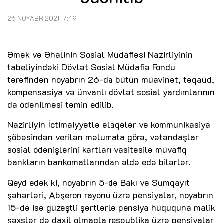
26 NOYABR 2021 17:49
Əmək və Əhalinin Sosial Müdafiəsi Nazirliyinin
tabeliyindəki Dövlət Sosial Müdafiə Fondu
tərəfindən noyabrın 26-da bütün müavinət, təqaüd,
kompensasiya və ünvanlı dövlət sosial yardımlarının
da ödənilməsi təmin edilib.
Nazirliyin İctimaiyyətlə əlaqələr və kommunikasiya
şöbəsindən verilən məlumata görə, vətəndaşlar
sosial ödənişlərini kartları vasitəsilə müvafiq
bankların bankomatlarından əldə edə bilərlər.
Qeyd edək ki, noyabrın 5-də Bakı və Sumqayıt
şəhərləri, Abşeron rayonu üzrə pensiyalar, noyabrın
15-də isə güzəştli şərtlərlə pensiya hüququna malik
şəxslər də daxil olmaqla respublika üzrə pensiyalar