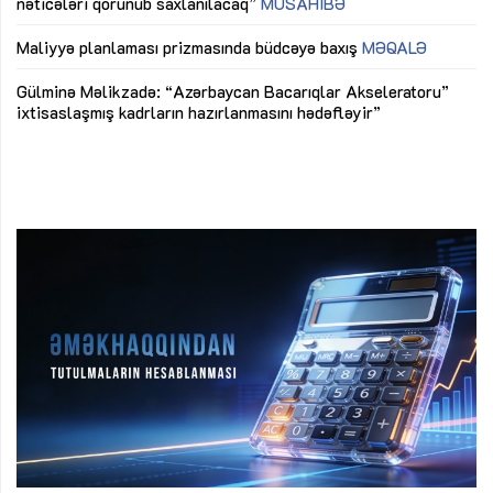
nəticələri qorunub saxlanılacaq”
MÜSAHİBƏ
Ay
ya
M
Maliyyə planlaması prizmasında büdcəyə baxış
MƏQALƏ
Az
Gülminə Məlikzadə: “Azərbaycan Bacarıqlar Akseleratoru”
ke
ixtisaslaşmış kadrların hazırlanmasını hədəfləyir”
Ay
su