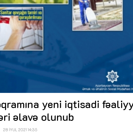
ramına yeni iqtisadi fəaliy
əri əlavə olunub
28 İYUL 2021 14:35