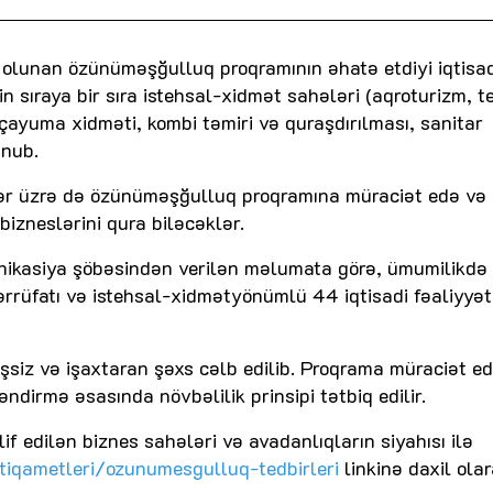
 olunan özünüməşğulluq proqramının əhatə etdiyi iqtisad
in sıraya bir sıra istehsal-xidmət sahələri (aqroturizm, t
lçayuma xidməti, kombi təmiri və quraşdırılması, sanitar
unub.
ər üzrə də özünüməşğulluq proqramına müraciət edə və
bizneslərini qura biləcəklər.
unikasiya şöbəsindən verilən məlumata görə, ümumilikdə
ərrüfatı və istehsal-xidmətyönümlü 44 iqtisadi fəaliyyət
işsiz və işaxtaran şəxs cəlb edilib. Proqrama müraciət e
əndirmə əsasında növbəlilik prinsipi tətbiq edilir.
 edilən biznes sahələri və avadanlıqların siyahısı ilə
stiqametleri/ozunumesgulluq-tedbirleri
linkinə daxil ola