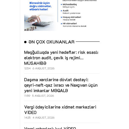
ƏN ÇOX OXUNANLAR
Məşğulluqda yeni hədəflər: risk əsaslı
elektron audit, çevik iş rejimi...
MÜSAHİBƏ
12:54
6 AVQUST, 2026
Daşıma xərclərinə dövlət dəstəyi:
qeyri-neft-qaz ixracı və Naxçıvan üçün
yeni imkanlar
MƏQALƏ
11:59
5 AVQUST, 2026
Vergi ödəyicilərinə xidmət mərkəzləri
VİDEO
14:25
4 AVQUST, 2026
Vergi xəbərləri: iyul
VİDEO