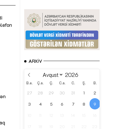
i
elefon
ARXIV
B.e.
Ç.a.
Ç.
C.a.
C.
Ş.
B.
27
28
29
30
31
1
2
dən
3
4
5
6
7
8
9
10
11
12
13
14
15
16
raq
17
18
19
20
21
22
23