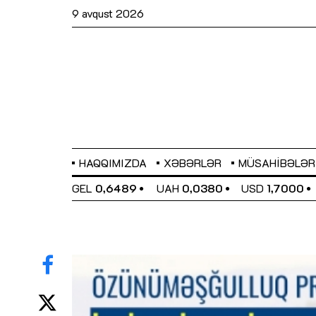
9 avqust 2026
HAQQIMIZDA
XƏBƏRLƏR
MÜSAHIBƏLƏR
EL
0,6489
UAH
0,0380
USD
1,7000
EUR
1,9591