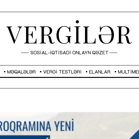
VERGİLƏR
SOSİAL-İQTİSADİ ONLAYN QƏZET
MƏQALƏLƏR
VERGI TESTLƏRI
ELANLAR
MULTIME
GBP
2,2873
RUB
2,0816
Sahibkarlıq fəaliyyəti üçün inklüziv
“Düzgün kommunikasiyanın
imkanlar yaradan vergi təşviqləri
real iş və sistemli fəaliyyə
MƏQALƏ
MÜSAHİBƏ