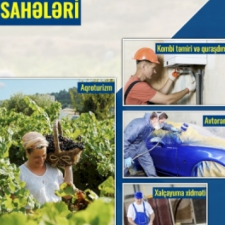
Dünya iqtisadiyyatında vergi
Nicat İmanov: "Vergi qanunv
siyasətinin imperativləri
MƏQALƏ
dəyişikliklər sahibkarlıq m
yaxşılaşdırılmasına xidmət 
MÜSAHİBƏ
Əvəz Quliyev: “Yumşaq keçid
sayəsində aparılmış islahatın nəticələri
qorunub saxlanılacaq”
MÜSAHİBƏ
Aytən Kərimova: “Məqsədi
inklüziv iş mühiti yaratmaq
öyrənən komanda formalaş
Maliyyə planlaması prizmasında
MÜSAHİBƏ
büdcəyə baxış
MƏQALƏ
Azərbaycanda dövlət-özəl 
Gülminə Məlikzadə: “Azərbaycan
çərçivəsində həyata keçirilə
Bacarıqlar Akseleratoru” ixtisaslaşmış
layihə
VİDEO
kadrların hazırlanmasını hədəfləyir”
Aydın Hüseynov: “Əsrin mü
Azərbaycanın iqtisadi suve
təmin edən əsas dayaqlard
MÜSAHİBƏ