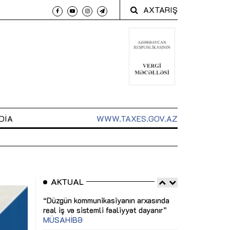
AXTARIŞ
DIA
WWW.TAXES.GOV.AZ
AKTUAL
 arxasında
Sahibkarlıq fəaliyyəti üçün inklüziv
“Düzgün kommun
t dayanır”
imkanlar yaradan vergi təşviqləri
real iş və siste
MƏQALƏ
MÜSAHİBƏ