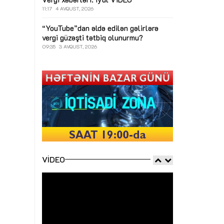
11:17
4 AVQUST, 2026
“YouTube”dan əldə edilən gəlirlərə
vergi güzəşti tətbiq olunurmu?
09:35
3 AVQUST, 2026
VIDEO