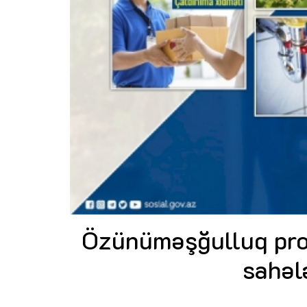
Özünüməşğulluq proq
sahəl