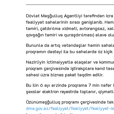
Dövlət Məşğulluq Agentliyi tərəfindən icra
fəaliyyət sahələrinin sırası genişlənib. Həm
təmiri, çatdırılma xidməti, avtorəngsaz, xa
qovşağın təmiri və quraşdırılması) əlavə ol
Bununla da artıq vətəndaşlar həmin sahəl
proqramın dəstəyi ilə bu sahələrdə öz kiçik 
Nazirliyin İctimaiyyətlə əlaqələr və komm
proqram çərçivəsində iştirakçılara kənd təs
sahəsi üzrə biznes paket təqdim edilir.
Bu ilin 6 ayı ərzində proqrama 7 min nəfər 
şəxslər elektron reyestrdə toplanır, qiymətl
Özünüməşğulluq proqramı çərçivəsində təklif
dma.gov.az/fealiyyet/fealiyyet/fealiyyet-i