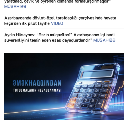
MÜSAHİBƏ
Ma
Azərbaycanda dövlət-özəl tərəfdaşlığı çərçivəsində həyata
Gü
keçirilən ilk pilot layihə
VİDEO
ix
Aydın Hüseynov: “Əsrin müqaviləsi” Azərbaycanın iqtisadi
suverenliyini təmin edən əsas dayaqlardandır”
MÜSAHİBƏ