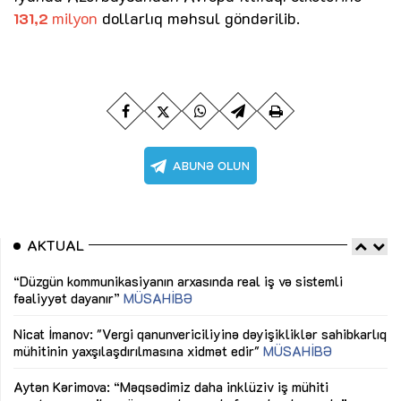
milyon
dollarlıq məhsul göndərilib.
131,2
AKTUAL
“Düzgün kommunikasiyanın arxasında real iş və sistemli
Sa
fəaliyyət dayanır”
MÜSAHİBƏ
tə
LƏ
Nicat İmanov: "Vergi qanunvericiliyinə dəyişikliklər sahibkarlıq
Dü
mühitinin yaxşılaşdırılmasına xidmət edir"
MÜSAHİBƏ
Əv
Aytən Kərimova: “Məqsədimiz daha inklüziv iş mühiti
nə
yaratmaq, çevik və öyrənən komanda formalaşdırmaqdır”