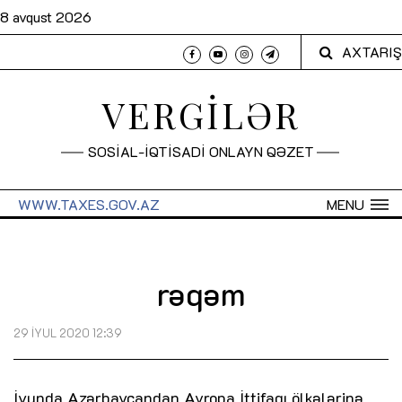
8 avqust 2026
AXTARIŞ
VERGİLƏR
SOSİAL-İQTİSADİ ONLAYN QƏZET
WWW.TAXES.GOV.AZ
MENU
rəqəm
29 İYUL 2020 12:39
İyunda Azərbaycandan Avropa İttifaqı ölkələrinə