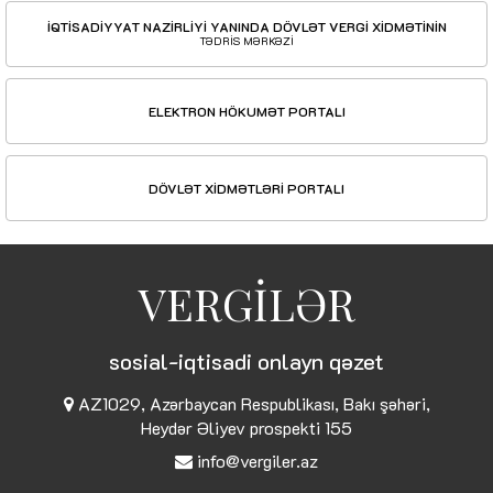
İQTİSADİYYAT NAZİRLİYİ YANINDA DÖVLƏT VERGİ XİDMƏTİNİN
TƏDRİS MƏRKƏZİ
ELEKTRON HÖKUMƏT PORTALI
DÖVLƏT XİDMƏTLƏRİ PORTALI
VERGİLƏR
sosial-iqtisadi onlayn qəzet
AZ1029, Azərbaycan Respublikası, Bakı şəhəri,
Heydər Əliyev prospekti 155
info@vergiler.az