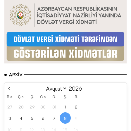
ARXIV
B.e.
Ç.a.
Ç.
C.a.
C.
Ş.
B.
27
28
29
30
31
1
2
3
4
5
6
7
8
9
10
11
12
13
14
15
16