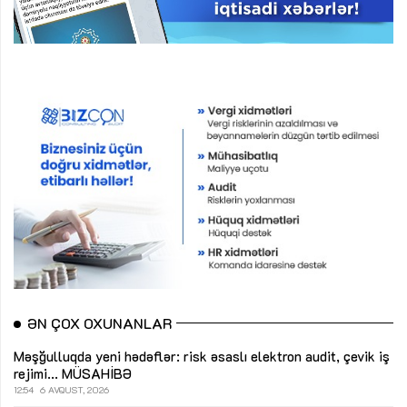
ƏN ÇOX OXUNANLAR
Məşğulluqda yeni hədəflər: risk əsaslı elektron audit, çevik iş
rejimi...
MÜSAHİBƏ
12:54
6 AVQUST, 2026