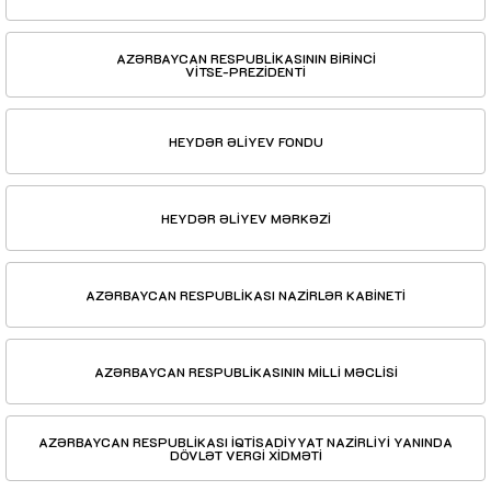
AZƏRBAYCAN RESPUBLİKASININ BİRİNCİ
VİTSE-PREZİDENTİ
HEYDƏR ƏLİYEV FONDU
HEYDƏR ƏLİYEV MƏRKƏZİ
AZƏRBAYCAN RESPUBLİKASI NAZİRLƏR KABİNETİ
AZƏRBAYCAN RESPUBLİKASININ MİLLİ MƏCLİSİ
AZƏRBAYCAN RESPUBLİKASI İQTİSADİYYAT NAZİRLİYİ YANINDA
DÖVLƏT VERGİ XİDMƏTİ