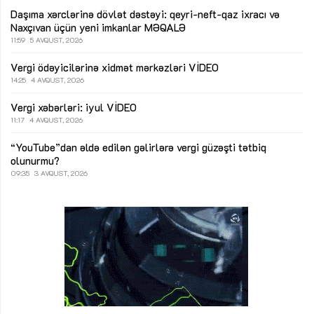
Daşıma xərclərinə dövlət dəstəyi: qeyri-neft-qaz ixracı və
Naxçıvan üçün yeni imkanlar
MƏQALƏ
11:59
5 AVQUST, 2026
Vergi ödəyicilərinə xidmət mərkəzləri
VİDEO
14:25
4 AVQUST, 2026
Vergi xəbərləri: iyul
VİDEO
11:17
4 AVQUST, 2026
“YouTube”dan əldə edilən gəlirlərə vergi güzəşti tətbiq
olunurmu?
09:35
3 AVQUST, 2026