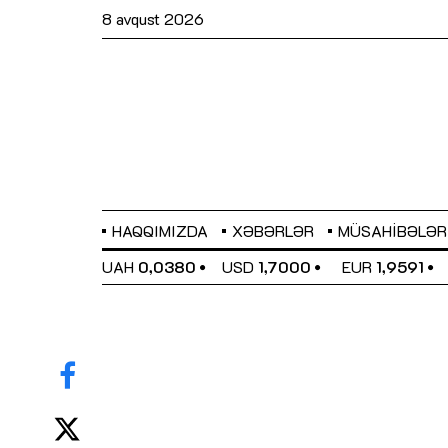
8 avqust 2026
HAQQIMIZDA
XƏBƏRLƏR
MÜSAHIBƏLƏR
EL
0,6489
UAH
0,0380
USD
1,7000
EUR
1,9591