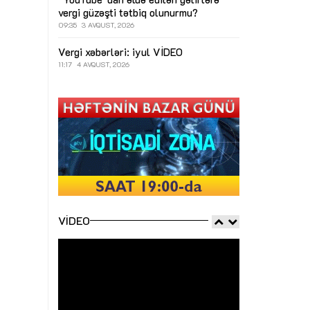
vergi güzəşti tətbiq olunurmu?
09:35
3 AVQUST, 2026
Vergi xəbərləri: iyul
VİDEO
11:17
4 AVQUST, 2026
VIDEO