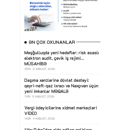
ƏN ÇOX OXUNANLAR
Məşğulluqda yeni hədəflər: risk əsaslı
elektron audit, çevik iş rejimi...
MÜSAHİBƏ
12:54
6 AVQUST, 2026
Daşıma xərclərinə dövlət dəstəyi:
qeyri-neft-qaz ixracı və Naxçıvan üçün
yeni imkanlar
MƏQALƏ
11:59
5 AVQUST, 2026
Vergi ödəyicilərinə xidmət mərkəzləri
VİDEO
14:25
4 AVQUST, 2026
“YouTube”dan əldə edilən gəlirlərə