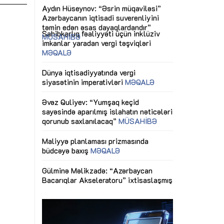
ericiliyinə
Dünya iqtisadiyyatında vergi
Nicat İmanov: "
ühitinin
siyasətinin imperativləri
MƏQALƏ
dəyişikliklər s
edir"
yaxşılaşdırılma
MÜSAHİBƏ
Əvəz Quliyev: “Yumşaq keçid
sayəsində aparılmış islahatın nəticələri
miz daha
qorunub saxlanılacaq”
MÜSAHİBƏ
Aytən Kərimov
, çevik və
inklüziv iş müh
dırmaqdır”
öyrənən komand
Maliyyə planlaması prizmasında
MÜSAHİBƏ
büdcəyə baxış
MƏQALƏ
tərəfdaşlığı
Azərbaycanda d
Gülminə Məlikzadə: “Azərbaycan
n ilk pilot
çərçivəsində hə
Bacarıqlar Akseleratoru” ixtisaslaşmış
layihə
VİDEO
kadrların hazırlanmasını hədəfləyir”
qaviləsi”
Aydın Hüseynov
renliyini
Azərbaycanın iq
andır”
təmin edən əsa
MÜSAHİBƏ