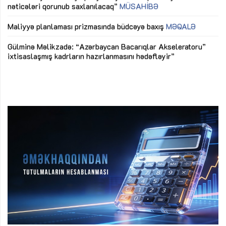
nəticələri qorunub saxlanılacaq”
MÜSAHİBƏ
Ay
ya
M
Maliyyə planlaması prizmasında büdcəyə baxış
MƏQALƏ
Az
Gülminə Məlikzadə: “Azərbaycan Bacarıqlar Akseleratoru”
ke
ixtisaslaşmış kadrların hazırlanmasını hədəfləyir”
Ay
su