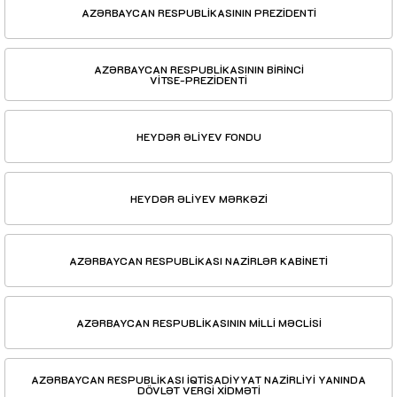
AZƏRBAYCAN RESPUBLİKASININ PREZİDENTİ
AZƏRBAYCAN RESPUBLİKASININ BİRİNCİ
VİTSE-PREZİDENTİ
HEYDƏR ƏLİYEV FONDU
HEYDƏR ƏLİYEV MƏRKƏZİ
AZƏRBAYCAN RESPUBLİKASI NAZİRLƏR KABİNETİ
AZƏRBAYCAN RESPUBLİKASININ MİLLİ MƏCLİSİ
AZƏRBAYCAN RESPUBLİKASI İQTİSADİYYAT NAZİRLİYİ YANINDA
DÖVLƏT VERGİ XİDMƏTİ