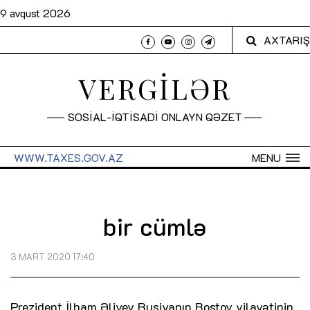
9 avqust 2026
AXTARIŞ
VERGİLƏR
SOSİAL-İQTİSADİ ONLAYN QƏZET
WWW.TAXES.GOV.AZ
MENU
bir cümlə
3 MART 2020 17:40
Prezident İlham Əliyev Rusiyanın Rostov vilayətinin