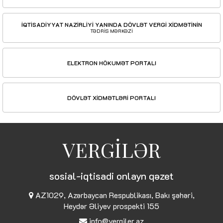
İQTİSADİYYAT NAZİRLİYİ YANINDA DÖVLƏT VERGİ XİDMƏTİNİN
TƏDRİS MƏRKƏZİ
ELEKTRON HÖKUMƏT PORTALI
DÖVLƏT XİDMƏTLƏRİ PORTALI
VERGİLƏR
sosial-iqtisadi onlayn qəzet
AZ1029, Azərbaycan Respublikası, Bakı şəhəri,
Heydər Əliyev prospekti 155
info@vergiler.az