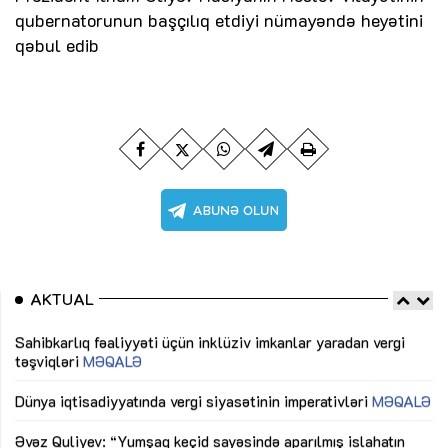
qubernatorunun başçılıq etdiyi nümayəndə heyətini
qəbul edib
AKTUAL
Sahibkarlıq fəaliyyəti üçün inklüziv imkanlar yaradan vergi
“D
təşviqləri
MƏQALƏ
fə
lıq
Dünya iqtisadiyyatında vergi siyasətinin imperativləri
MƏQALƏ
Ni
mü
Əvəz Quliyev: “Yumşaq keçid sayəsində aparılmış islahatın