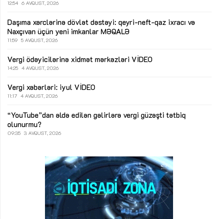
12:54
6 AVQUST, 2026
Daşıma xərclərinə dövlət dəstəyi: qeyri-neft-qaz ixracı və
Naxçıvan üçün yeni imkanlar
MƏQALƏ
11:59
5 AVQUST, 2026
Vergi ödəyicilərinə xidmət mərkəzləri
VİDEO
14:25
4 AVQUST, 2026
Vergi xəbərləri: iyul
VİDEO
11:17
4 AVQUST, 2026
“YouTube”dan əldə edilən gəlirlərə vergi güzəşti tətbiq
olunurmu?
09:35
3 AVQUST, 2026