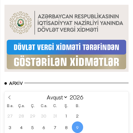
ARXIV
B.e.
Ç.a.
Ç.
C.a.
C.
Ş.
B.
27
28
29
30
31
1
2
3
4
5
6
7
8
9