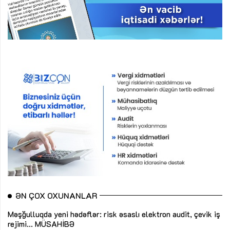
ƏN ÇOX OXUNANLAR
Məşğulluqda yeni hədəflər: risk əsaslı elektron audit, çevik iş
rejimi...
MÜSAHİBƏ