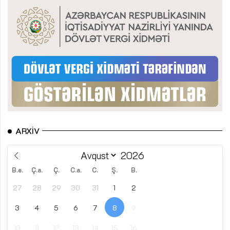
ARXIV
B.e.
Ç.a.
Ç.
C.a.
C.
Ş.
B.
27
28
29
30
31
1
2
3
4
5
6
7
8
9
10
11
12
13
14
15
16