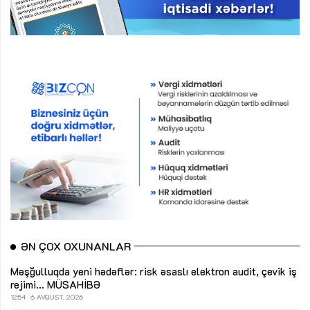
ƏN ÇOX OXUNANLAR
Məşğulluqda yeni hədəflər: risk əsaslı elektron audit, çevik iş
rejimi...
MÜSAHİBƏ
12:54
6 AVQUST, 2026