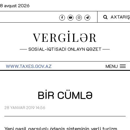
8 avqust 2026
AXTARIŞ
VERGİLƏR
SOSİAL-İQTİSADİ ONLAYN QƏZET
WWW.TAXES.GOV.AZ
MENU
BİR CÜMLƏ
28 YANVAR 2019 14:56
Yeni nəsil qarşılıqlı ödəniş sisteminin yerli turizm