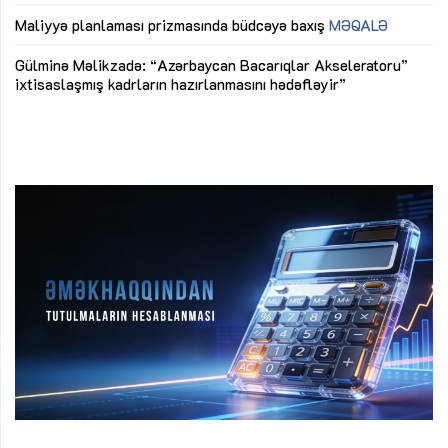
M
Maliyyə planlaması prizmasında büdcəyə baxış
MƏQALƏ
Az
Gülminə Məlikzadə: “Azərbaycan Bacarıqlar Akseleratoru”
ke
ixtisaslaşmış kadrların hazırlanmasını hədəfləyir”
Ay
su