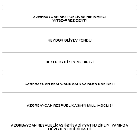
AZƏRBAYCAN RESPUBLİKASININ BİRİNCİ
VİTSE-PREZİDENTİ
HEYDƏR ƏLİYEV FONDU
HEYDƏR ƏLİYEV MƏRKƏZİ
AZƏRBAYCAN RESPUBLİKASI NAZİRLƏR KABİNETİ
AZƏRBAYCAN RESPUBLİKASININ MİLLİ MƏCLİSİ
AZƏRBAYCAN RESPUBLİKASI İQTİSADİYYAT NAZİRLİYİ YANINDA
DÖVLƏT VERGİ XİDMƏTİ