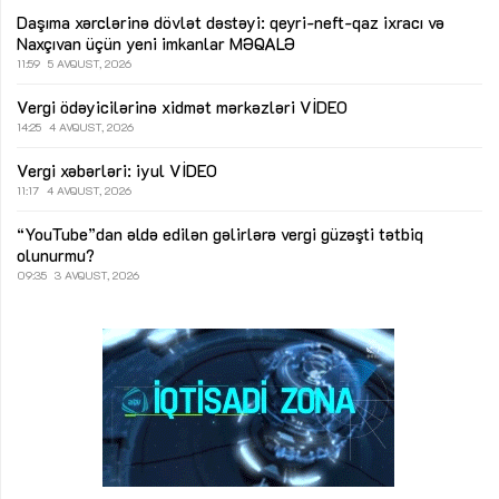
Daşıma xərclərinə dövlət dəstəyi: qeyri-neft-qaz ixracı və
Naxçıvan üçün yeni imkanlar
MƏQALƏ
11:59
5 AVQUST, 2026
Vergi ödəyicilərinə xidmət mərkəzləri
VİDEO
14:25
4 AVQUST, 2026
Vergi xəbərləri: iyul
VİDEO
11:17
4 AVQUST, 2026
“YouTube”dan əldə edilən gəlirlərə vergi güzəşti tətbiq
olunurmu?
09:35
3 AVQUST, 2026