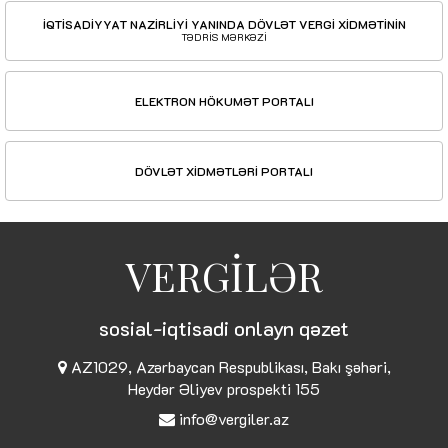
İQTİSADİYYAT NAZİRLİYİ YANINDA DÖVLƏT VERGİ XİDMƏTİNİN
TƏDRİS MƏRKƏZİ
ELEKTRON HÖKUMƏT PORTALI
DÖVLƏT XİDMƏTLƏRİ PORTALI
VERGİLƏR
sosial-iqtisadi onlayn qəzet
AZ1029, Azərbaycan Respublikası, Bakı şəhəri,
Heydər Əliyev prospekti 155
info@vergiler.az