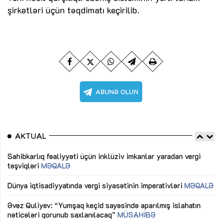
şirkətləri üçün təqdimatı keçirilib.
AKTUAL
Sahibkarlıq fəaliyyəti üçün inklüziv imkanlar yaradan vergi
“D
təşviqləri
MƏQALƏ
fə
lıq
Dünya iqtisadiyyatında vergi siyasətinin imperativləri
MƏQALƏ
Ni
mü
Əvəz Quliyev: “Yumşaq keçid sayəsində aparılmış islahatın
nəticələri qorunub saxlanılacaq”
MÜSAHİBƏ
Ay
ya