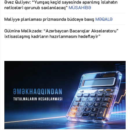
nəticələri qorunub saxlanılacaq”
MÜSAHİBƏ
Ay
ya
M
Maliyyə planlaması prizmasında büdcəyə baxış
MƏQALƏ
Az
Gülminə Məlikzadə: “Azərbaycan Bacarıqlar Akseleratoru”
ke
ixtisaslaşmış kadrların hazırlanmasını hədəfləyir”
Ay
su