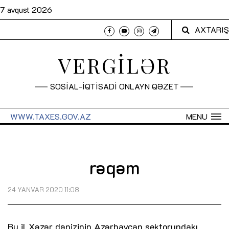
7 avqust 2026
AXTARIŞ
VERGİLƏR
SOSİAL-İQTİSADİ ONLAYN QƏZET
WWW.TAXES.GOV.AZ
MENU
rəqəm
24 YANVAR 2020 11:08
Bu il Xəzər dənizinin Azərbaycan sektorundakı