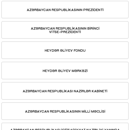
AZƏRBAYCAN RESPUBLİKASININ PREZİDENTİ
AZƏRBAYCAN RESPUBLİKASININ BİRİNCİ
VİTSE-PREZİDENTİ
HEYDƏR ƏLİYEV FONDU
HEYDƏR ƏLİYEV MƏRKƏZİ
AZƏRBAYCAN RESPUBLİKASI NAZİRLƏR KABİNETİ
AZƏRBAYCAN RESPUBLİKASININ MİLLİ MƏCLİSİ
AZƏRBAYCAN RESPUBLİKASI İQTİSADİYYAT NAZİRLİYİ YANINDA