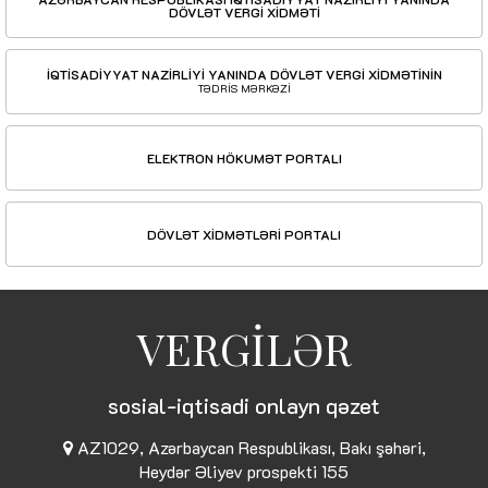
DÖVLƏT VERGİ XİDMƏTİ
İQTİSADİYYAT NAZİRLİYİ YANINDA DÖVLƏT VERGİ XİDMƏTİNİN
TƏDRİS MƏRKƏZİ
ELEKTRON HÖKUMƏT PORTALI
DÖVLƏT XİDMƏTLƏRİ PORTALI
VERGİLƏR
sosial-iqtisadi onlayn qəzet
AZ1029, Azərbaycan Respublikası, Bakı şəhəri,
Heydər Əliyev prospekti 155