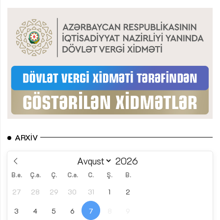
ARXIV
B.e.
Ç.a.
Ç.
C.a.
C.
Ş.
B.
27
28
29
30
31
1
2
3
4
5
6
7
8
9