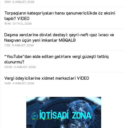
12:54
6 AVQUST, 2026
Torpaqların kateqoriyaları hansı qanunvericilikdə öz əksini
tapıb?
VİDEO
15:46
31 İYUL, 2026
Daşıma xərclərinə dövlət dəstəyi: qeyri-neft-qaz ixracı və
Naxçıvan üçün yeni imkanlar
MƏQALƏ
11:59
5 AVQUST, 2026
“YouTube”dan əldə edilən gəlirlərə vergi güzəşti tətbiq
olunurmu?
09:35
3 AVQUST, 2026
Vergi ödəyicilərinə xidmət mərkəzləri
VİDEO
14:25
4 AVQUST, 2026