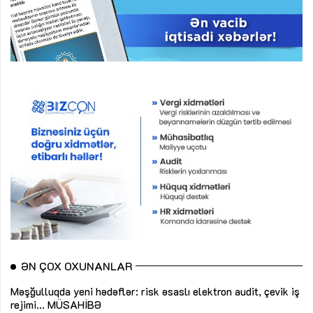
ƏN ÇOX OXUNANLAR
Məşğulluqda yeni hədəflər: risk əsaslı elektron audit, çevik iş
rejimi...
MÜSAHİBƏ