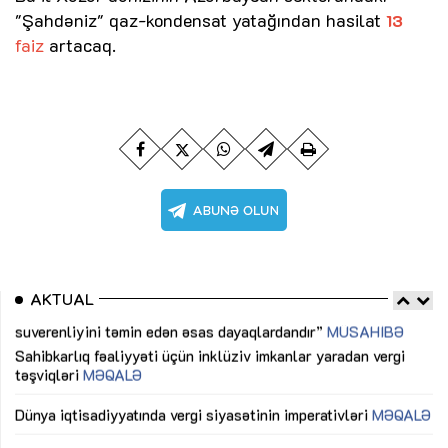
"Şahdəniz" qaz-kondensat yatağından hasilat
13
faiz
artacaq.
AKTUAL
Sahibkarlıq fəaliyyəti üçün inklüziv imkanlar yaradan vergi
“D
təşviqləri
MƏQALƏ
fə
lıq
Dünya iqtisadiyyatında vergi siyasətinin imperativləri
MƏQALƏ
Ni
mü
Əvəz Quliyev: “Yumşaq keçid sayəsində aparılmış islahatın