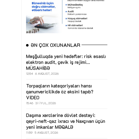
ƏN ÇOX OXUNANLAR
Məşğulluqda yeni hədəflər: risk əsaslı
elektron audit, çevik iş rejimi...
MÜSAHİBƏ
12:54
6 AVQUST, 2026
Torpaqların kateqoriyaları hansı
qanunvericilikdə öz əksini tapıb?
VİDEO
15:46
31 İYUL, 2026
Daşıma xərclərinə dövlət dəstəyi:
qeyri-neft-qaz ixracı və Naxçıvan üçün
yeni imkanlar
MƏQALƏ
11:59
5 AVQUST, 2026