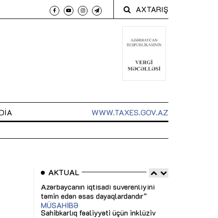
AXTARIŞ
DIA
WWW.TAXES.GOV.AZ
AKTUAL
 arxasında
Sahibkarlıq fəaliyyəti üçün inklüziv
“Düzgün kommun
t dayanır”
imkanlar yaradan vergi təşviqləri
real iş və siste
MƏQALƏ
MÜSAHİBƏ