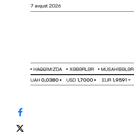
7 avqust 2026
HAQQIMIZDA
XƏBƏRLƏR
MÜSAHIBƏLƏR
EL
0,6489
UAH
0,0380
USD
1,7000
EUR
1,9591