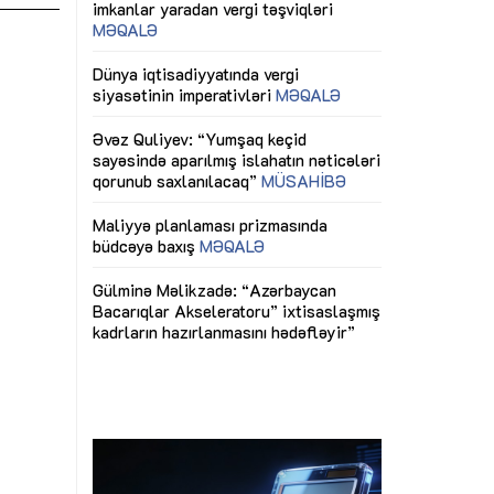
ericiliyinə
Dünya iqtisadiyyatında vergi
Nicat İmanov: "
ühitinin
siyasətinin imperativləri
MƏQALƏ
dəyişikliklər s
edir"
yaxşılaşdırılma
MÜSAHİBƏ
Əvəz Quliyev: “Yumşaq keçid
sayəsində aparılmış islahatın nəticələri
miz daha
qorunub saxlanılacaq”
MÜSAHİBƏ
Aytən Kərimov
, çevik və
inklüziv iş müh
dırmaqdır”
öyrənən komand
Maliyyə planlaması prizmasında
MÜSAHİBƏ
büdcəyə baxış
MƏQALƏ
tərəfdaşlığı
Azərbaycanda d
Gülminə Məlikzadə: “Azərbaycan
n ilk pilot
çərçivəsində hə
Bacarıqlar Akseleratoru” ixtisaslaşmış
layihə
VİDEO
kadrların hazırlanmasını hədəfləyir”
qaviləsi”
Aydın Hüseynov
renliyini
Azərbaycanın iq
andır”
təmin edən əsa
MÜSAHİBƏ