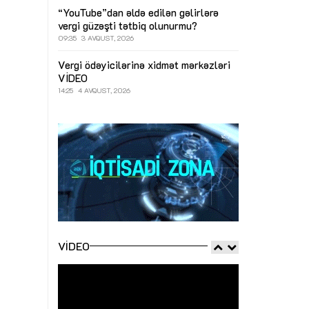
“YouTube”dan əldə edilən gəlirlərə
vergi güzəşti tətbiq olunurmu?
09:35
3 AVQUST, 2026
Vergi ödəyicilərinə xidmət mərkəzləri
VİDEO
14:25
4 AVQUST, 2026
VIDEO