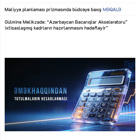
M
Maliyyə planlaması prizmasında büdcəyə baxış
MƏQALƏ
Az
Gülminə Məlikzadə: “Azərbaycan Bacarıqlar Akseleratoru”
ke
ixtisaslaşmış kadrların hazırlanmasını hədəfləyir”
Ay
su