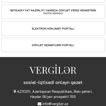
İQTİSADİYYAT NAZİRLİYİ YANINDA DÖVLƏT VERGİ XİDMƏTİNİN
TƏDRİS MƏRKƏZİ
ELEKTRON HÖKUMƏT PORTALI
DÖVLƏT XİDMƏTLƏRİ PORTALI
VERGİLƏR
sosial-iqtisadi onlayn qəzet
AZ1029, Azərbaycan Respublikası, Bakı şəhəri,
Heydər Əliyev prospekti 155
info@vergiler.az