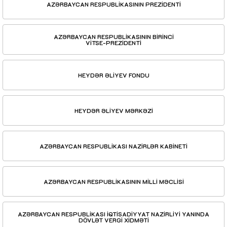
AZƏRBAYCAN RESPUBLİKASININ PREZİDENTİ
AZƏRBAYCAN RESPUBLİKASININ BİRİNCİ
VİTSE-PREZİDENTİ
HEYDƏR ƏLİYEV FONDU
HEYDƏR ƏLİYEV MƏRKƏZİ
AZƏRBAYCAN RESPUBLİKASI NAZİRLƏR KABİNETİ
AZƏRBAYCAN RESPUBLİKASININ MİLLİ MƏCLİSİ
AZƏRBAYCAN RESPUBLİKASI İQTİSADİYYAT NAZİRLİYİ YANINDA
DÖVLƏT VERGİ XİDMƏTİ