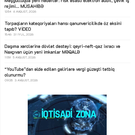
Məşğulluqda yeni hədəflər: risk əsaslı elektron audit, çevik iş
rejimi...
MÜSAHİBƏ
12:54
6 AVQUST, 2026
Torpaqların kateqoriyaları hansı qanunvericilikdə öz əksini
tapıb?
VİDEO
15:46
31 İYUL, 2026
Daşıma xərclərinə dövlət dəstəyi: qeyri-neft-qaz ixracı və
Naxçıvan üçün yeni imkanlar
MƏQALƏ
11:59
5 AVQUST, 2026
“YouTube”dan əldə edilən gəlirlərə vergi güzəşti tətbiq
olunurmu?
09:35
3 AVQUST, 2026