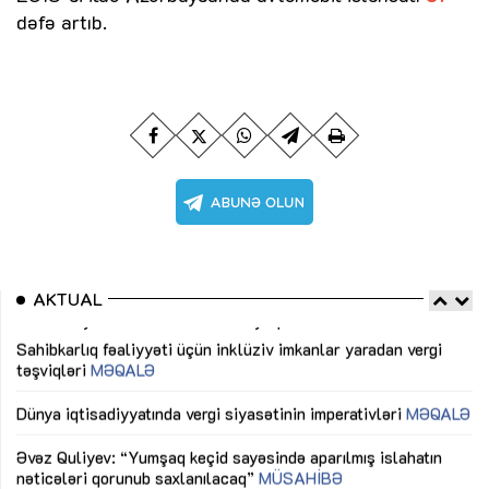
dəfə artıb.
AKTUAL
Sahibkarlıq fəaliyyəti üçün inklüziv imkanlar yaradan vergi
“D
təşviqləri
MƏQALƏ
fə
lıq
Dünya iqtisadiyyatında vergi siyasətinin imperativləri
MƏQALƏ
Ni
mü
Əvəz Quliyev: “Yumşaq keçid sayəsində aparılmış islahatın
nəticələri qorunub saxlanılacaq”
MÜSAHİBƏ
Ay
ya