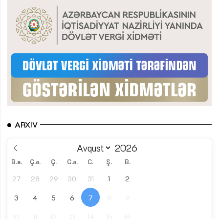
ARXIV
B.e.
Ç.a.
Ç.
C.a.
C.
Ş.
B.
27
28
29
30
31
1
2
3
4
5
6
7
8
9
10
11
12
13
14
15
16