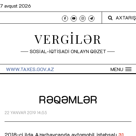
7 avqust 2026
AXTARIŞ
VERGİLƏR
SOSİAL-İQTİSADİ ONLAYN QƏZET
WWW.TAXES.GOV.AZ
MENU
RƏQƏMLƏR
22 YANVAR 2019 14:55
2018-ci ildə Azərbaycanda avtomobil istehsalı
31