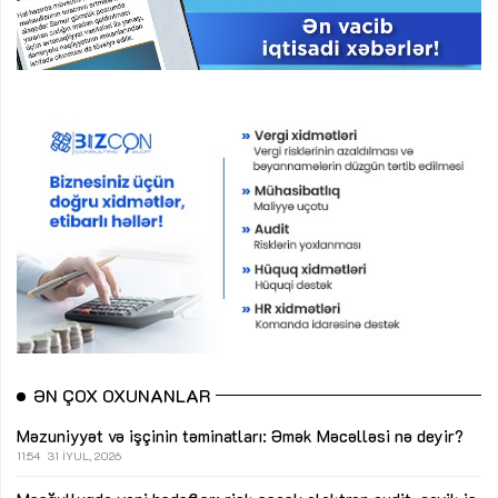
ƏN ÇOX OXUNANLAR
Məzuniyyət və işçinin təminatları: Əmək Məcəlləsi nə deyir?
11:54
31 İYUL, 2026