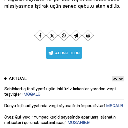
missiyasında iştirak üçün sənəd qəbulu elan edilib.
AKTUAL
Sahibkarlıq fəaliyyəti üçün inklüziv imkanlar yaradan vergi
“D
təşviqləri
MƏQALƏ
fə
lıq
Dünya iqtisadiyyatında vergi siyasətinin imperativləri
MƏQALƏ
Ni
mü
Əvəz Quliyev: “Yumşaq keçid sayəsində aparılmış islahatın
nəticələri qorunub saxlanılacaq”
MÜSAHİBƏ
Ay
ya