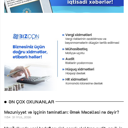
ƏN ÇOX OXUNANLAR
Məzuniyyət və işçinin təminatları: Əmək Məcəlləsi nə deyir?
11:54
31 İYUL, 2026