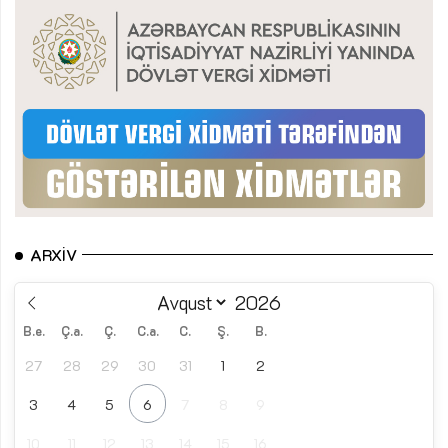
ARXIV
B.e.
Ç.a.
Ç.
C.a.
C.
Ş.
B.
27
28
29
30
31
1
2
3
4
5
6
7
8
9
10
11
12
13
14
15
16