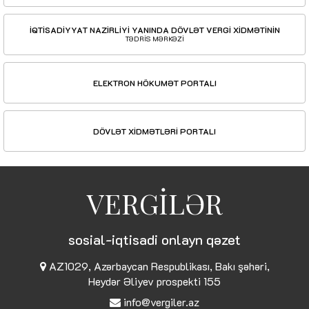
İQTİSADİYYAT NAZİRLİYİ YANINDA DÖVLƏT VERGİ XİDMƏTİNİN
TƏDRİS MƏRKƏZİ
ELEKTRON HÖKUMƏT PORTALI
DÖVLƏT XİDMƏTLƏRİ PORTALI
VERGİLƏR
sosial-iqtisadi onlayn qəzet
AZ1029, Azərbaycan Respublikası, Bakı şəhəri,
Heydər Əliyev prospekti 155
info@vergiler.az