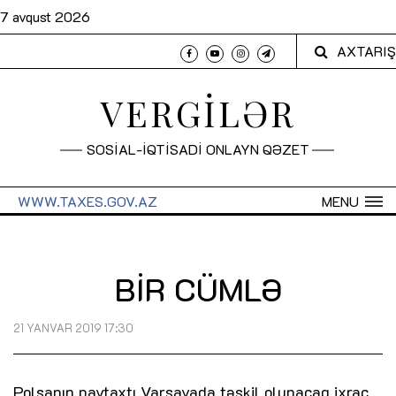
7 avqust 2026
AXTARIŞ
VERGİLƏR
SOSİAL-İQTİSADİ ONLAYN QƏZET
WWW.TAXES.GOV.AZ
MENU
BİR CÜMLƏ
21 YANVAR 2019 17:30
Polşanın paytaxtı Varşavada təşkil olunacaq ixrac