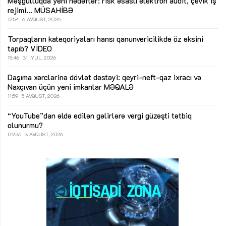
Məşğulluqda yeni hədəflər: risk əsaslı elektron audit, çevik iş
rejimi...
MÜSAHİBƏ
12:54
6 AVQUST, 2026
Torpaqların kateqoriyaları hansı qanunvericilikdə öz əksini
tapıb?
VİDEO
15:46
31 İYUL, 2026
Daşıma xərclərinə dövlət dəstəyi: qeyri-neft-qaz ixracı və
Naxçıvan üçün yeni imkanlar
MƏQALƏ
11:59
5 AVQUST, 2026
“YouTube”dan əldə edilən gəlirlərə vergi güzəşti tətbiq
olunurmu?
09:35
3 AVQUST, 2026