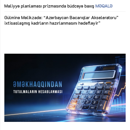
M
Maliyyə planlaması prizmasında büdcəyə baxış
MƏQALƏ
Az
Gülminə Məlikzadə: “Azərbaycan Bacarıqlar Akseleratoru”
ke
ixtisaslaşmış kadrların hazırlanmasını hədəfləyir”
Ay
su