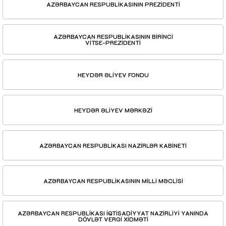
AZƏRBAYCAN RESPUBLİKASININ PREZİDENTİ
AZƏRBAYCAN RESPUBLİKASININ BİRİNCİ
VİTSE-PREZİDENTİ
HEYDƏR ƏLİYEV FONDU
HEYDƏR ƏLİYEV MƏRKƏZİ
AZƏRBAYCAN RESPUBLİKASI NAZİRLƏR KABİNETİ
AZƏRBAYCAN RESPUBLİKASININ MİLLİ MƏCLİSİ
AZƏRBAYCAN RESPUBLİKASI İQTİSADİYYAT NAZİRLİYİ YANINDA
DÖVLƏT VERGİ XİDMƏTİ