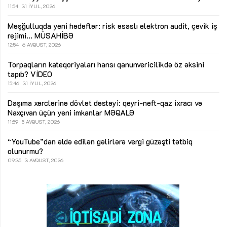
11:54
31 İYUL, 2026
Məşğulluqda yeni hədəflər: risk əsaslı elektron audit, çevik iş
rejimi...
MÜSAHİBƏ
12:54
6 AVQUST, 2026
Torpaqların kateqoriyaları hansı qanunvericilikdə öz əksini
tapıb?
VİDEO
15:46
31 İYUL, 2026
Daşıma xərclərinə dövlət dəstəyi: qeyri-neft-qaz ixracı və
Naxçıvan üçün yeni imkanlar
MƏQALƏ
11:59
5 AVQUST, 2026
“YouTube”dan əldə edilən gəlirlərə vergi güzəşti tətbiq
olunurmu?
09:35
3 AVQUST, 2026