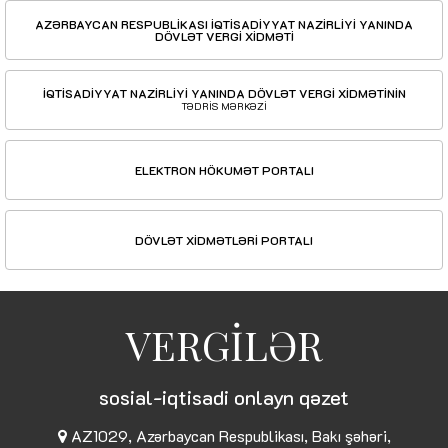
AZƏRBAYCAN RESPUBLİKASI İQTİSADİYYAT NAZİRLİYİ YANINDA
DÖVLƏT VERGİ XİDMƏTİ
İQTİSADİYYAT NAZİRLİYİ YANINDA DÖVLƏT VERGİ XİDMƏTİNİN
TƏDRİS MƏRKƏZİ
ELEKTRON HÖKUMƏT PORTALI
DÖVLƏT XİDMƏTLƏRİ PORTALI
VERGİLƏR
sosial-iqtisadi onlayn qəzet
AZ1029, Azərbaycan Respublikası, Bakı şəhəri,