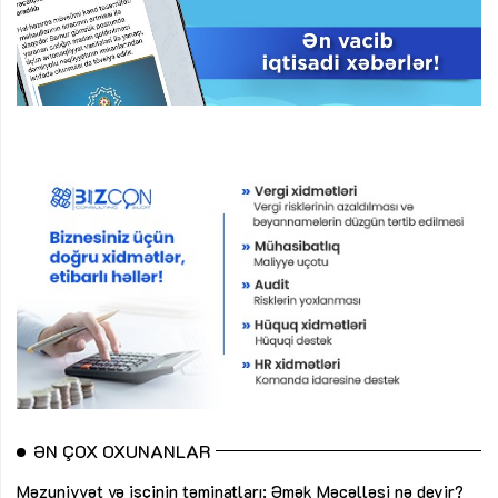
ƏN ÇOX OXUNANLAR
Məzuniyyət və işçinin təminatları: Əmək Məcəlləsi nə deyir?