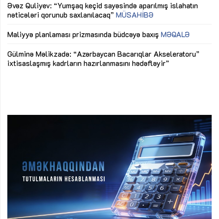
Əvəz Quliyev: “Yumşaq keçid sayəsində aparılmış islahatın
nəticələri qorunub saxlanılacaq”
MÜSAHİBƏ
Ay
ya
M
Maliyyə planlaması prizmasında büdcəyə baxış
MƏQALƏ
Az
Gülminə Məlikzadə: “Azərbaycan Bacarıqlar Akseleratoru”
ke
ixtisaslaşmış kadrların hazırlanmasını hədəfləyir”
Ay
su