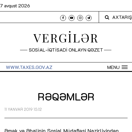
7 avqust 2026
AXTARIŞ
VERGİLƏR
SOSİAL-İQTİSADİ ONLAYN QƏZET
WWW.TAXES.GOV.AZ
MENU
RƏQƏMLƏR
11 YANVAR 2019 15:12
Əmək və Əhalinin Sosial Müdafiəsi Nazirliyindən