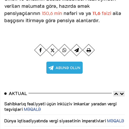
verilən məlumata görə, hazırda əmək
pensiyaçılarının
min
nəfəri və ya
faizi
ailə
150,6
11,6
başçısını itirməyə görə pensiya alanlardır.
AKTUAL
Sahibkarlıq fəaliyyəti üçün inklüziv imkanlar yaradan vergi
“D
təşviqləri
MƏQALƏ
fə
lıq
Dünya iqtisadiyyatında vergi siyasətinin imperativləri
MƏQALƏ
Ni
mü