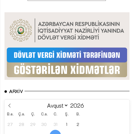
ARXIV
B.e.
Ç.a.
Ç.
C.a.
C.
Ş.
B.
27
28
29
30
31
1
2