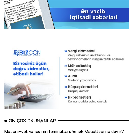
ƏN ÇOX OXUNANLAR
Məzuniyyət və işçinin təminatları: Əmək Məcəlləsi nə deyir?