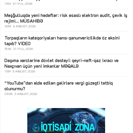
11:54
31 İYUL, 2026
Məşğulluqda yeni hədəflər: risk əsaslı elektron audit, çevik iş
rejimi...
MÜSAHİBƏ
12:54
6 AVQUST, 2026
Torpaqların kateqoriyaları hansı qanunvericilikdə öz əksini
tapıb?
VİDEO
15:46
31 İYUL, 2026
Daşıma xərclərinə dövlət dəstəyi: qeyri-neft-qaz ixracı və
Naxçıvan üçün yeni imkanlar
MƏQALƏ
11:59
5 AVQUST, 2026
“YouTube”dan əldə edilən gəlirlərə vergi güzəşti tətbiq
olunurmu?
09:35
3 AVQUST, 2026