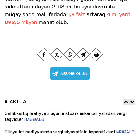
xidmətlərin dəyəri 2018-ci ilin eyni dövrü ilə
müqayisədə real ifadədə
faiz
artaraq
milyard
1,8
4
milyon
manat olub.
892,5
AKTUAL
Sahibkarlıq fəaliyyəti üçün inklüziv imkanlar yaradan vergi
“D
təşviqləri
MƏQALƏ
fə
lıq
Dünya iqtisadiyyatında vergi siyasətinin imperativləri
MƏQALƏ
Ni
mü