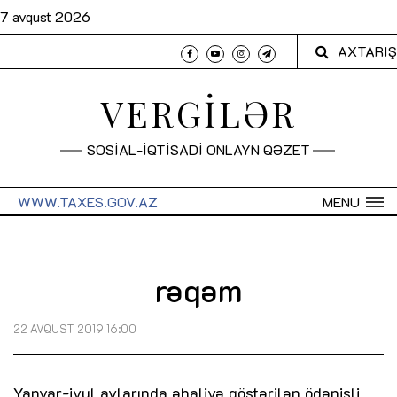
7 avqust 2026
AXTARIŞ
VERGİLƏR
SOSİAL-İQTİSADİ ONLAYN QƏZET
WWW.TAXES.GOV.AZ
MENU
rəqəm
22 AVQUST 2019 16:00
Yanvar-iyul aylarında əhaliyə göstərilən ödənişli