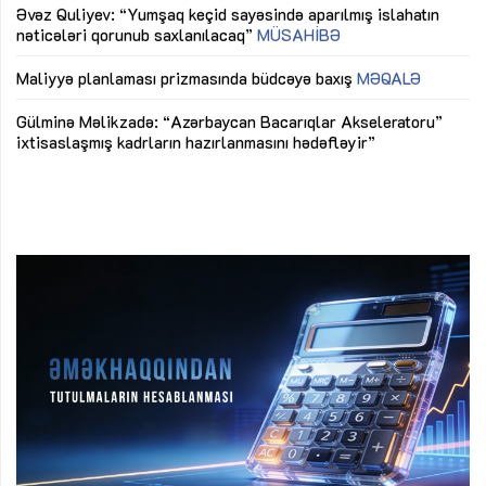
Əvəz Quliyev: “Yumşaq keçid sayəsində aparılmış islahatın
nəticələri qorunub saxlanılacaq”
MÜSAHİBƏ
Ay
ya
M
Maliyyə planlaması prizmasında büdcəyə baxış
MƏQALƏ
Az
Gülminə Məlikzadə: “Azərbaycan Bacarıqlar Akseleratoru”
ke
ixtisaslaşmış kadrların hazırlanmasını hədəfləyir”
Ay
su