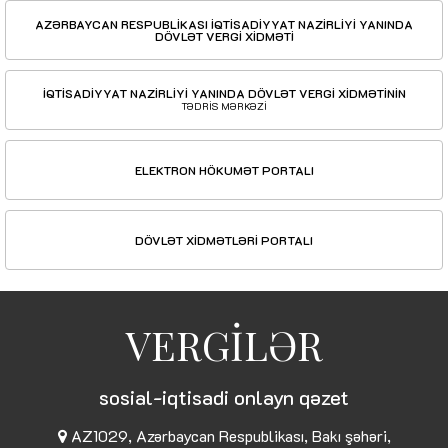
AZƏRBAYCAN RESPUBLİKASI İQTİSADİYYAT NAZİRLİYİ YANINDA
DÖVLƏT VERGİ XİDMƏTİ
İQTİSADİYYAT NAZİRLİYİ YANINDA DÖVLƏT VERGİ XİDMƏTİNİN
TƏDRİS MƏRKƏZİ
ELEKTRON HÖKUMƏT PORTALI
DÖVLƏT XİDMƏTLƏRİ PORTALI
VERGİLƏR
sosial-iqtisadi onlayn qəzet
AZ1029, Azərbaycan Respublikası, Bakı şəhəri,