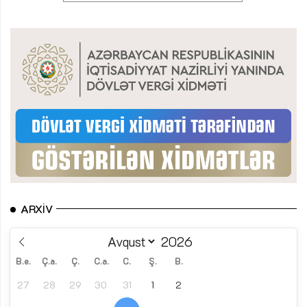
ARXIV
B.e.
Ç.a.
Ç.
C.a.
C.
Ş.
B.
27
28
29
30
31
1
2