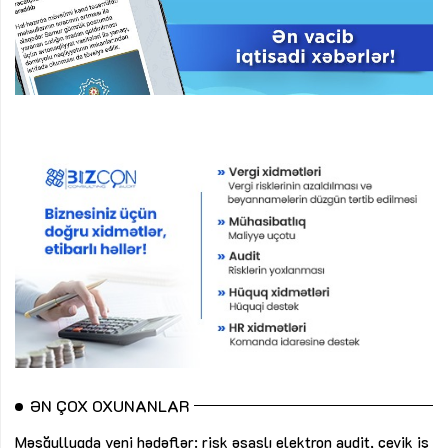
ƏN ÇOX OXUNANLAR
Məşğulluqda yeni hədəflər: risk əsaslı elektron audit, çevik iş