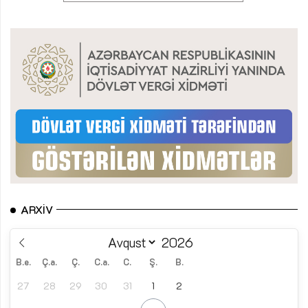
ARXIV
B.e.
Ç.a.
Ç.
C.a.
C.
Ş.
B.
27
28
29
30
31
1
2