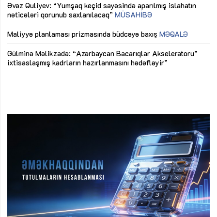
Əvəz Quliyev: “Yumşaq keçid sayəsində aparılmış islahatın
nəticələri qorunub saxlanılacaq”
MÜSAHİBƏ
Ay
ya
M
Maliyyə planlaması prizmasında büdcəyə baxış
MƏQALƏ
Az
Gülminə Məlikzadə: “Azərbaycan Bacarıqlar Akseleratoru”
ke
ixtisaslaşmış kadrların hazırlanmasını hədəfləyir”
Ay
su