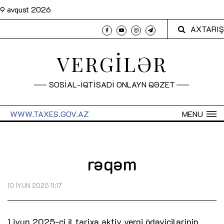
9 avqust 2026
AXTARIŞ
VERGİLƏR
SOSİAL-İQTİSADİ ONLAYN QƏZET
WWW.TAXES.GOV.AZ
MENU
rəqəm
10 İYUN 2025 11:17
1 iyun 2025-ci il tarixə aktiv vergi ödəyicilərinin