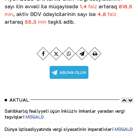
sayı ilin əvvəli ilə müqayisədə
faiz
artaraq
1,4
818,5
min
, aktiv ƏDV ödəyicilərinin sayı isə
faiz
4,8
artaraq
min
təşkil edib.
55,3
AKTUAL
Sahibkarlıq fəaliyyəti üçün inklüziv imkanlar yaradan vergi
“D
təşviqləri
MƏQALƏ
fə
lıq
Dünya iqtisadiyyatında vergi siyasətinin imperativləri
MƏQALƏ
Ni
mü