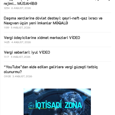
rejimi...
MÜSAHİBƏ
12:54
6 AVQUST, 2026
Daşıma xərclərinə dövlət dəstəyi: qeyri-neft-qaz ixracı və
Naxçıvan üçün yeni imkanlar
MƏQALƏ
11:59
5 AVQUST, 2026
Vergi ödəyicilərinə xidmət mərkəzləri
VİDEO
14:25
4 AVQUST, 2026
Vergi xəbərləri: iyul
VİDEO
11:17
4 AVQUST, 2026
“YouTube”dan əldə edilən gəlirlərə vergi güzəşti tətbiq
olunurmu?
09:35
3 AVQUST, 2026