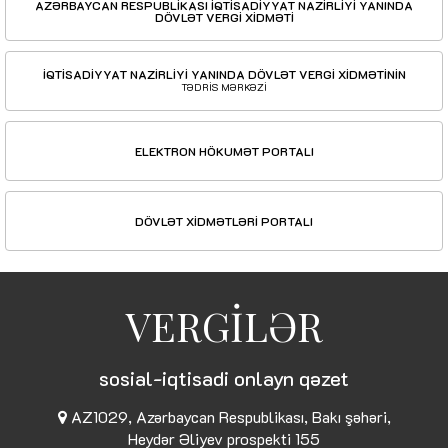
AZƏRBAYCAN RESPUBLİKASI İQTİSADİYYAT NAZİRLİYİ YANINDA
DÖVLƏT VERGİ XİDMƏTİ
İQTİSADİYYAT NAZİRLİYİ YANINDA DÖVLƏT VERGİ XİDMƏTİNİN
TƏDRİS MƏRKƏZİ
ELEKTRON HÖKUMƏT PORTALI
DÖVLƏT XİDMƏTLƏRİ PORTALI
VERGİLƏR
sosial-iqtisadi onlayn qəzet
AZ1029, Azərbaycan Respublikası, Bakı şəhəri,
Heydər Əliyev prospekti 155