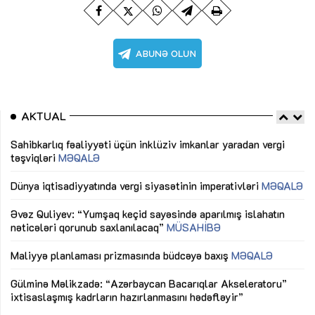
AKTUAL
Sahibkarlıq fəaliyyəti üçün inklüziv imkanlar yaradan vergi
“D
təşviqləri
MƏQALƏ
fə
lıq
Dünya iqtisadiyyatında vergi siyasətinin imperativləri
MƏQALƏ
Ni
mü
Əvəz Quliyev: “Yumşaq keçid sayəsində aparılmış islahatın
nəticələri qorunub saxlanılacaq”
MÜSAHİBƏ
Ay
ya
M
Maliyyə planlaması prizmasında büdcəyə baxış
MƏQALƏ
Az
Gülminə Məlikzadə: “Azərbaycan Bacarıqlar Akseleratoru”
ke
ixtisaslaşmış kadrların hazırlanmasını hədəfləyir”