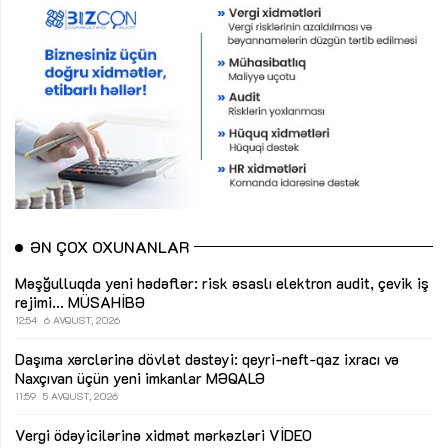
ƏN ÇOX OXUNANLAR
Məşğulluqda yeni hədəflər: risk əsaslı elektron audit, çevik iş
rejimi...
MÜSAHİBƏ
12:54
6 AVQUST, 2026
Daşıma xərclərinə dövlət dəstəyi: qeyri-neft-qaz ixracı və
Naxçıvan üçün yeni imkanlar
MƏQALƏ
11:59
5 AVQUST, 2026
Vergi ödəyicilərinə xidmət mərkəzləri
VİDEO