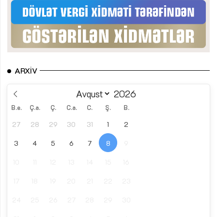
ARXIV
B.e.
Ç.a.
Ç.
C.a.
C.
Ş.
B.
27
28
29
30
31
1
2
3
4
5
6
7
8
9
10
11
12
13
14
15
16
17
18
19
20
21
22
23
24
25
26
27
28
29
30