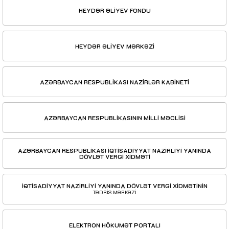
HEYDƏR ƏLİYEV FONDU
HEYDƏR ƏLİYEV MƏRKƏZİ
AZƏRBAYCAN RESPUBLİKASI NAZİRLƏR KABİNETİ
AZƏRBAYCAN RESPUBLİKASININ MİLLİ MƏCLİSİ
AZƏRBAYCAN RESPUBLİKASI İQTİSADİYYAT NAZİRLİYİ YANINDA
DÖVLƏT VERGİ XİDMƏTİ
İQTİSADİYYAT NAZİRLİYİ YANINDA DÖVLƏT VERGİ XİDMƏTİNİN
TƏDRİS MƏRKƏZİ
ELEKTRON HÖKUMƏT PORTALI