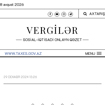
8 avqust 2026
AXTARIŞ
VERGİLƏR
SOSİAL-İQTİSADİ ONLAYN QƏZET
WWW.TAXES.GOV.AZ
MENU
29 DEKABR 2024 15:26