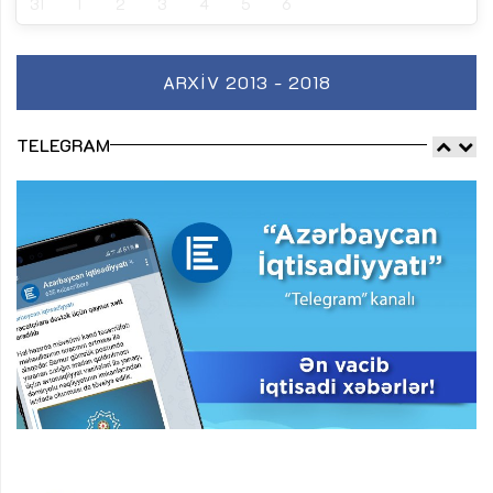
31
1
2
3
4
5
6
ARXIV 2013 - 2018
TELEGRAM