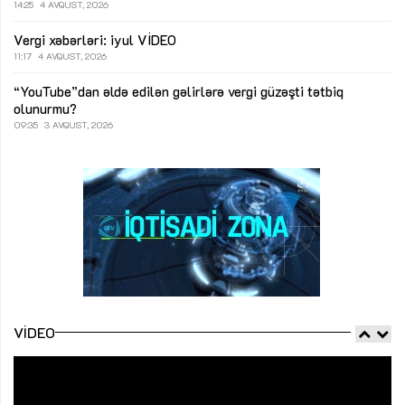
14:25
4 AVQUST, 2026
Vergi xəbərləri: iyul
VİDEO
11:17
4 AVQUST, 2026
“YouTube”dan əldə edilən gəlirlərə vergi güzəşti tətbiq
olunurmu?
09:35
3 AVQUST, 2026
VIDEO