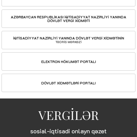
AZƏRBAYCAN RESPUBLİKASI İQTİSADİYYAT NAZİRLİYİ YANINDA
DÖVLƏT VERGİ XİDMƏTİ
İQTİSADİYYAT NAZİRLİYİ YANINDA DÖVLƏT VERGİ XİDMƏTİNİN
TƏDRİS MƏRKƏZİ
ELEKTRON HÖKUMƏT PORTALI
DÖVLƏT XİDMƏTLƏRİ PORTALI
VERGİLƏR
sosial-iqtisadi onlayn qəzet