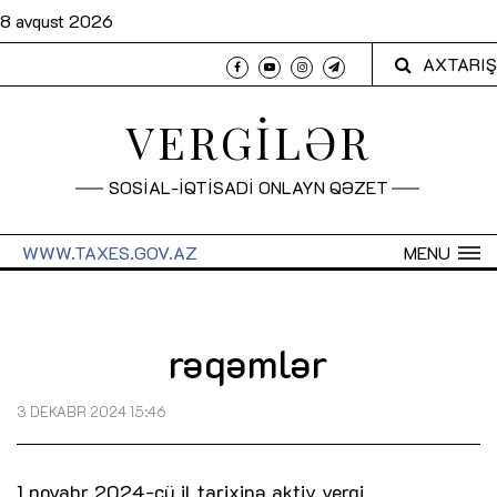
8 avqust 2026
AXTARIŞ
VERGİLƏR
SOSİAL-İQTİSADİ ONLAYN QƏZET
WWW.TAXES.GOV.AZ
MENU
rəqəmlər
3 DEKABR 2024 15:46
1 noyabr 2024-cü il tarixinə aktiv vergi