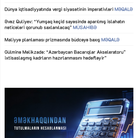
lıq
Dünya iqtisadiyyatında vergi siyasətinin imperativləri
MƏQALƏ
Ni
mü
Əvəz Quliyev: “Yumşaq keçid sayəsində aparılmış islahatın
nəticələri qorunub saxlanılacaq”
MÜSAHİBƏ
Ay
ya
M
Maliyyə planlaması prizmasında büdcəyə baxış
MƏQALƏ
Az
Gülminə Məlikzadə: “Azərbaycan Bacarıqlar Akseleratoru”
ke
ixtisaslaşmış kadrların hazırlanmasını hədəfləyir”
Ay
su