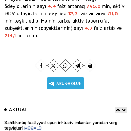
ödəyicilərinin sayı
faiz artaraq
min, aktiv
4,4
795,0
ƏDV ödəyicilərinin sayı isə
faiz artaraq
12,7
51,5
min təşkil edib. Həmin tarixə aktiv təsərrüfat
subyektlərinin (obyektlərinin) sayı
faiz artıb və
4,7
min olub.
214,1
AKTUAL
Sahibkarlıq fəaliyyəti üçün inklüziv imkanlar yaradan vergi
“D
təşviqləri
MƏQALƏ
fə