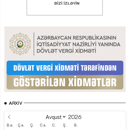
ARXIV
B.e.
Ç.a.
Ç.
C.a.
C.
Ş.
B.