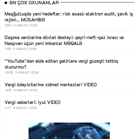
ƏN ÇOX OXUNANLAR
Məşğulluqda yeni hədəflər: risk əsaslı elektron audit, çevik iş
rejimi...
MÜSAHİBƏ
12:54
6 AVQUST, 2026
Daşıma xərclərinə dövlət dəstəyi: qeyri-neft-qaz ixracı və
Naxçıvan üçün yeni imkanlar
MƏQALƏ
11:59
5 AVQUST, 2026
“YouTube”dan əldə edilən gəlirlərə vergi güzəşti tətbiq
olunurmu?
09:35
3 AVQUST, 2026
Vergi ödəyicilərinə xidmət mərkəzləri
VİDEO
14:25
4 AVQUST, 2026
Vergi xəbərləri: iyul
VİDEO
11:17
4 AVQUST, 2026