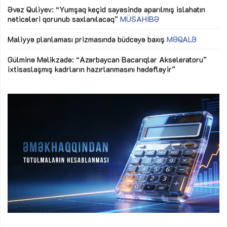
M
Maliyyə planlaması prizmasında büdcəyə baxış
MƏQALƏ
Az
Gülminə Məlikzadə: “Azərbaycan Bacarıqlar Akseleratoru”
ke
ixtisaslaşmış kadrların hazırlanmasını hədəfləyir”
Ay
su