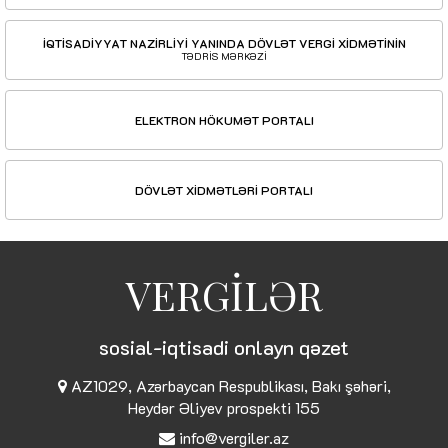
İQTİSADİYYAT NAZİRLİYİ YANINDA DÖVLƏT VERGİ XİDMƏTİNİN
TƏDRİS MƏRKƏZİ
ELEKTRON HÖKUMƏT PORTALI
DÖVLƏT XİDMƏTLƏRİ PORTALI
VERGİLƏR
sosial-iqtisadi onlayn qəzet
AZ1029, Azərbaycan Respublikası, Bakı şəhəri,
Heydər Əliyev prospekti 155
info@vergiler.az