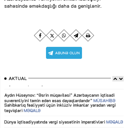
sahəsində əməkdaşlığı daha da genişlənir.
AKTUAL
Sahibkarlıq fəaliyyəti üçün inklüziv imkanlar yaradan vergi
“D
təşviqləri
MƏQALƏ
fə
lıq
Dünya iqtisadiyyatında vergi siyasətinin imperativləri
MƏQALƏ
Ni
mü
Əvəz Quliyev: “Yumşaq keçid sayəsində aparılmış islahatın
nəticələri qorunub saxlanılacaq”
MÜSAHİBƏ
Ay
ya