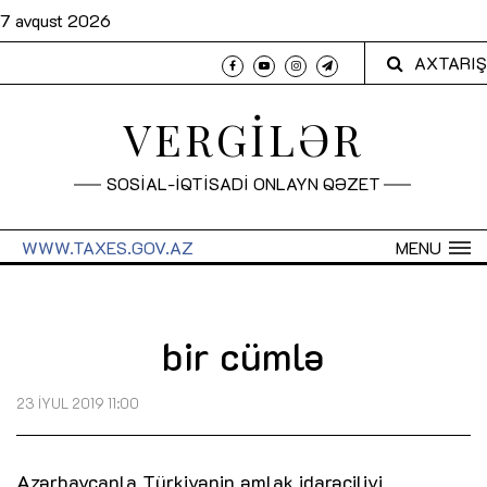
7 avqust 2026
AXTARIŞ
VERGİLƏR
SOSİAL-İQTİSADİ ONLAYN QƏZET
WWW.TAXES.GOV.AZ
MENU
bir cümlə
23 İYUL 2019 11:00
Azərbaycanla Türkiyənin əmlak idarəçiliyi