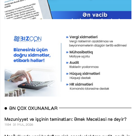
ƏN ÇOX OXUNANLAR
Məzuniyyət və işçinin təminatları: Əmək Məcəlləsi nə deyir?
11:54
31 İYUL, 2026