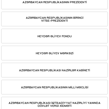
AZƏRBAYCAN RESPUBLİKASININ PREZİDENTİ
AZƏRBAYCAN RESPUBLİKASININ BİRİNCİ
VİTSE-PREZİDENTİ
HEYDƏR ƏLİYEV FONDU
HEYDƏR ƏLİYEV MƏRKƏZİ
AZƏRBAYCAN RESPUBLİKASI NAZİRLƏR KABİNETİ
AZƏRBAYCAN RESPUBLİKASININ MİLLİ MƏCLİSİ
AZƏRBAYCAN RESPUBLİKASI İQTİSADİYYAT NAZİRLİYİ YANINDA
DÖVLƏT VERGİ XİDMƏTİ