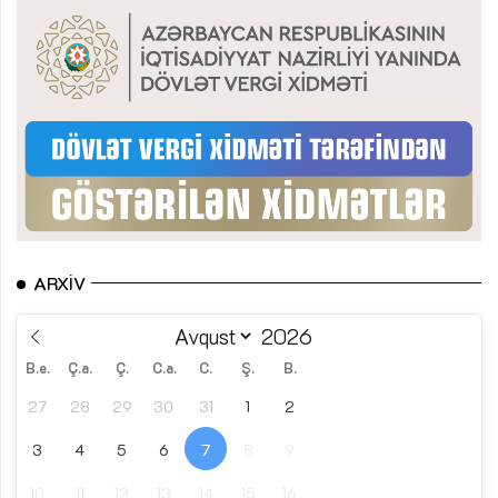
ARXIV
B.e.
Ç.a.
Ç.
C.a.
C.
Ş.
B.
27
28
29
30
31
1
2
3
4
5
6
7
8
9
10
11
12
13
14
15
16