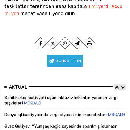
təşkilatlar tərəfindən əsas kapitala
milyard
1
196,8
milyon
manat vəsait yönəldilib.
AKTUAL
Sahibkarlıq fəaliyyəti üçün inklüziv imkanlar yaradan vergi
“D
təşviqləri
MƏQALƏ
fə
lıq
Dünya iqtisadiyyatında vergi siyasətinin imperativləri
MƏQALƏ
Ni
mü
Əvəz Quliyev: “Yumşaq keçid sayəsində aparılmış islahatın