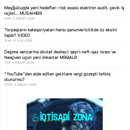
Məşğulluqda yeni hədəflər: risk əsaslı elektron audit, çevik iş
rejimi...
MÜSAHİBƏ
12:54
6 AVQUST, 2026
Torpaqların kateqoriyaları hansı qanunvericilikdə öz əksini
tapıb?
VİDEO
15:46
31 İYUL, 2026
Daşıma xərclərinə dövlət dəstəyi: qeyri-neft-qaz ixracı və
Naxçıvan üçün yeni imkanlar
MƏQALƏ
11:59
5 AVQUST, 2026
“YouTube”dan əldə edilən gəlirlərə vergi güzəşti tətbiq
olunurmu?
09:35
3 AVQUST, 2026