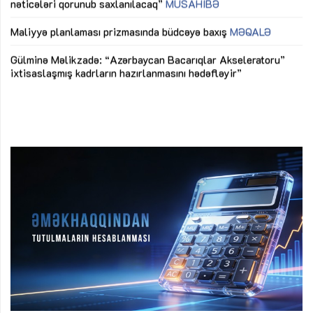
nəticələri qorunub saxlanılacaq”
MÜSAHİBƏ
Ay
ya
M
Maliyyə planlaması prizmasında büdcəyə baxış
MƏQALƏ
Az
Gülminə Məlikzadə: “Azərbaycan Bacarıqlar Akseleratoru”
ke
ixtisaslaşmış kadrların hazırlanmasını hədəfləyir”
Ay
su