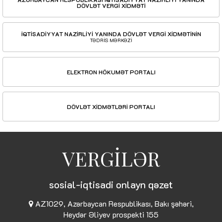
DÖVLƏT VERGİ XİDMƏTİ
İQTİSADİYYAT NAZİRLİYİ YANINDA DÖVLƏT VERGİ XİDMƏTİNİN
TƏDRİS MƏRKƏZİ
ELEKTRON HÖKUMƏT PORTALI
DÖVLƏT XİDMƏTLƏRİ PORTALI
VERGİLƏR
sosial-iqtisadi onlayn qəzet
AZ1029, Azərbaycan Respublikası, Bakı şəhəri,
Heydər Əliyev prospekti 155