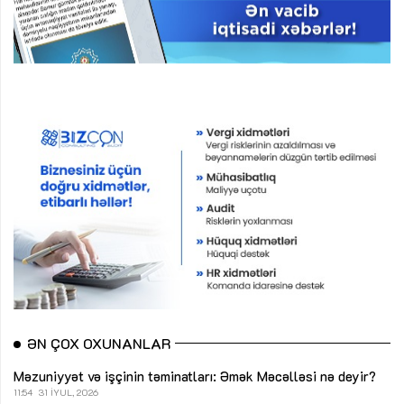
ƏN ÇOX OXUNANLAR
Məzuniyyət və işçinin təminatları: Əmək Məcəlləsi nə deyir?
11:54
31 İYUL, 2026