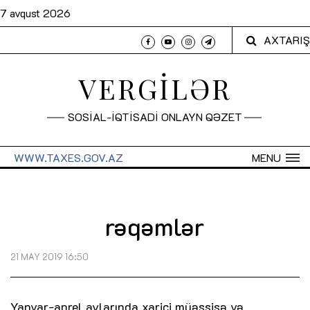
7 avqust 2026
AXTARIŞ
VERGİLƏR
SOSİAL-İQTİSADİ ONLAYN QƏZET
WWW.TAXES.GOV.AZ
MENU
rəqəmlər
21 MAY 2019 16:50
Yanvar-aprel aylarında xarici müəssisə və