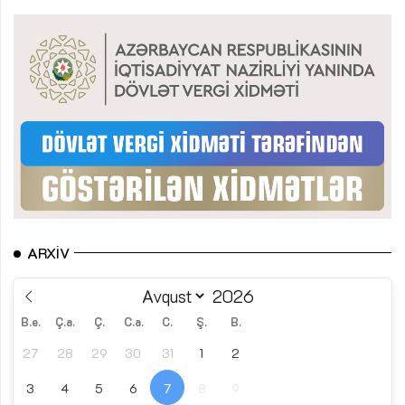
ARXIV
B.e.
Ç.a.
Ç.
C.a.
C.
Ş.
B.
27
28
29
30
31
1
2
3
4
5
6
7
8
9