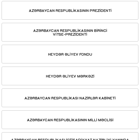
AZƏRBAYCAN RESPUBLİKASININ PREZİDENTİ
AZƏRBAYCAN RESPUBLİKASININ BİRİNCİ
VİTSE-PREZİDENTİ
HEYDƏR ƏLİYEV FONDU
HEYDƏR ƏLİYEV MƏRKƏZİ
AZƏRBAYCAN RESPUBLİKASI NAZİRLƏR KABİNETİ
AZƏRBAYCAN RESPUBLİKASININ MİLLİ MƏCLİSİ
AZƏRBAYCAN RESPUBLİKASI İQTİSADİYYAT NAZİRLİYİ YANINDA