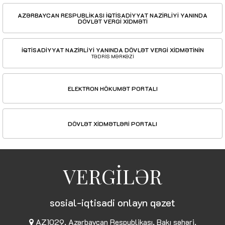
AZƏRBAYCAN RESPUBLİKASI İQTİSADİYYAT NAZİRLİYİ YANINDA
DÖVLƏT VERGİ XİDMƏTİ
İQTİSADİYYAT NAZİRLİYİ YANINDA DÖVLƏT VERGİ XİDMƏTİNİN
TƏDRİS MƏRKƏZİ
ELEKTRON HÖKUMƏT PORTALI
DÖVLƏT XİDMƏTLƏRİ PORTALI
VERGİLƏR
sosial-iqtisadi onlayn qəzet
AZ1029, Azərbaycan Respublikası, Bakı şəhəri,