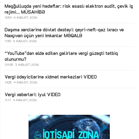
Məşğulluqda yeni hədəflər: risk əsaslı elektron audit, çevik iş
rejimi...
MÜSAHİBƏ
12:54
6 AVQUST, 2026
Daşıma xərclərinə dövlət dəstəyi: qeyri-neft-qaz ixracı və
Naxçıvan üçün yeni imkanlar
MƏQALƏ
11:59
5 AVQUST, 2026
“YouTube”dan əldə edilən gəlirlərə vergi güzəşti tətbiq
olunurmu?
09:35
3 AVQUST, 2026
Vergi ödəyicilərinə xidmət mərkəzləri
VİDEO
14:25
4 AVQUST, 2026
Vergi xəbərləri: iyul
VİDEO
11:17
4 AVQUST, 2026