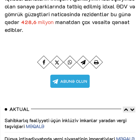
olan sənaye parklarında tətbiq edilmiş idxal ƏDV və
gömrük güzəştləri nəticəsində rezidentlər bu günə
qədər
milyon
manatdan çox vəsaitə qənaət
428,6
ediblər.
AKTUAL
Sahibkarlıq fəaliyyəti üçün inklüziv imkanlar yaradan vergi
“D
təşviqləri
MƏQALƏ
fə
lıq
Dünya iqtisadiyyatında vergi siyasətinin imperativləri
MƏQALƏ
Ni