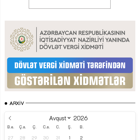
ARXIV
B.e.
Ç.a.
Ç.
C.a.
C.
Ş.
B.
27
28
29
30
31
1
2