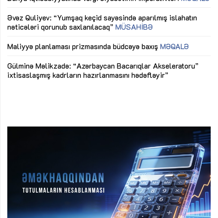
mü
Əvəz Quliyev: “Yumşaq keçid sayəsində aparılmış islahatın
nəticələri qorunub saxlanılacaq”
MÜSAHİBƏ
Ay
ya
M
Maliyyə planlaması prizmasında büdcəyə baxış
MƏQALƏ
Az
Gülminə Məlikzadə: “Azərbaycan Bacarıqlar Akseleratoru”
ke
ixtisaslaşmış kadrların hazırlanmasını hədəfləyir”
Ay
su