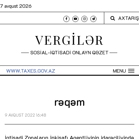
7 avqust 2026
AXTARIŞ
VERGİLƏR
SOSİAL-İQTİSADİ ONLAYN QƏZET
WWW.TAXES.GOV.AZ
MENU
rəqəm
9 AVQUST 2022 16:48
İqtisadi Zonaların İnkişafı Agentliyinin idarəçiliyində