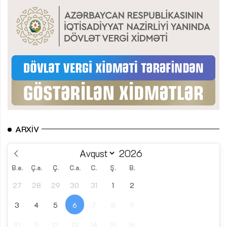
ARXIV
B.e.
Ç.a.
Ç.
C.a.
C.
Ş.
B.
27
28
29
30
31
1
2
3
4
5
6
7
8
9
10
11
12
13
14
15
16