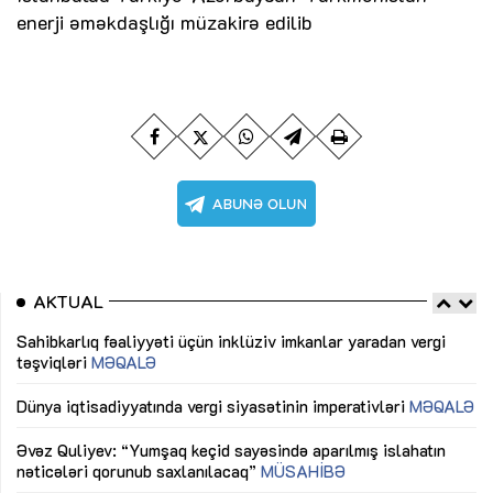
enerji əməkdaşlığı müzakirə edilib
AKTUAL
Sahibkarlıq fəaliyyəti üçün inklüziv imkanlar yaradan vergi
“D
təşviqləri
MƏQALƏ
fə
lıq
Dünya iqtisadiyyatında vergi siyasətinin imperativləri
MƏQALƏ
Ni
mü
Əvəz Quliyev: “Yumşaq keçid sayəsində aparılmış islahatın
nəticələri qorunub saxlanılacaq”
MÜSAHİBƏ
Ay
ya