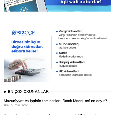
ƏN ÇOX OXUNANLAR
Məzuniyyət və işçinin təminatları: Əmək Məcəlləsi nə deyir?
11:54
31 İYUL, 2026