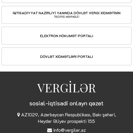
İQTİSADİYYAT NAZİRLİYİ YANINDA DÖVLƏT VERGİ XİDMƏTİNİN
TƏDRİS MƏRKƏZİ
ELEKTRON HÖKUMƏT PORTALI
DÖVLƏT XİDMƏTLƏRİ PORTALI
VERGİLƏR
sosial-iqtisadi onlayn qəzet
AZ1029, Azərbaycan Respublikası, Bakı şəhəri,
Heydər Əliyev prospekti 155
info@vergiler.az