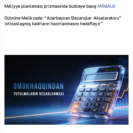
M
Maliyyə planlaması prizmasında büdcəyə baxış
MƏQALƏ
Az
Gülminə Məlikzadə: “Azərbaycan Bacarıqlar Akseleratoru”
ke
ixtisaslaşmış kadrların hazırlanmasını hədəfləyir”
Ay
su