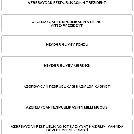
AZƏRBAYCAN RESPUBLİKASININ PREZİDENTİ
AZƏRBAYCAN RESPUBLİKASININ BİRİNCİ
VİTSE-PREZİDENTİ
HEYDƏR ƏLİYEV FONDU
HEYDƏR ƏLİYEV MƏRKƏZİ
AZƏRBAYCAN RESPUBLİKASI NAZİRLƏR KABİNETİ
AZƏRBAYCAN RESPUBLİKASININ MİLLİ MƏCLİSİ
AZƏRBAYCAN RESPUBLİKASI İQTİSADİYYAT NAZİRLİYİ YANINDA
DÖVLƏT VERGİ XİDMƏTİ