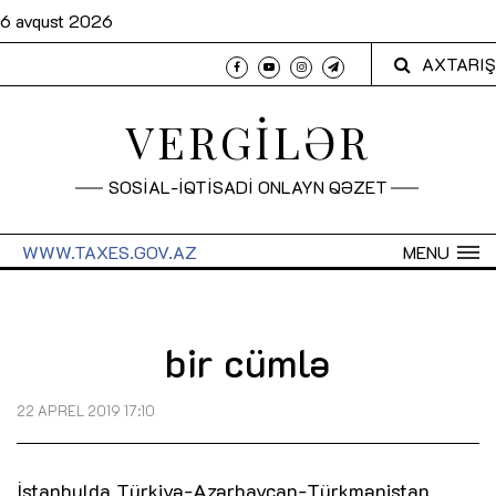
6 avqust 2026
AXTARIŞ
VERGİLƏR
SOSİAL-İQTİSADİ ONLAYN QƏZET
WWW.TAXES.GOV.AZ
MENU
bir cümlə
22 APREL 2019 17:10
İstanbulda Türkiyə-Azərbaycan-Türkmənistan