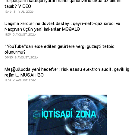
Torpaqların kateqoriyaları hansı qanunvericilikdə öz əksini
tapıb?
VİDEO
15:46
31 İYUL, 2026
Daşıma xərclərinə dövlət dəstəyi: qeyri-neft-qaz ixracı və
Naxçıvan üçün yeni imkanlar
MƏQALƏ
11:59
5 AVQUST, 2026
“YouTube”dan əldə edilən gəlirlərə vergi güzəşti tətbiq
olunurmu?
09:35
3 AVQUST, 2026
Məşğulluqda yeni hədəflər: risk əsaslı elektron audit, çevik iş
rejimi...
MÜSAHİBƏ
12:54
6 AVQUST, 2026