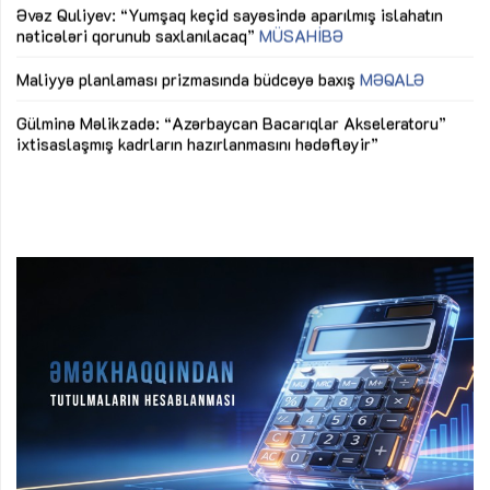
Əvəz Quliyev: “Yumşaq keçid sayəsində aparılmış islahatın
nəticələri qorunub saxlanılacaq”
MÜSAHİBƏ
Ay
ya
M
Maliyyə planlaması prizmasında büdcəyə baxış
MƏQALƏ
Az
Gülminə Məlikzadə: “Azərbaycan Bacarıqlar Akseleratoru”
ke
ixtisaslaşmış kadrların hazırlanmasını hədəfləyir”
Ay
su