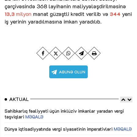
çərçivəsində 368 layihənin maliyyələşdirilməsinə
milyon
manat güzəştli kredit verilib və
yeni
13,3
344
iş yerinin yaradılmasına imkan yaradılıb.
AKTUAL
Sahibkarlıq fəaliyyəti üçün inklüziv imkanlar yaradan vergi
“D
təşviqləri
MƏQALƏ
fə
lıq
Dünya iqtisadiyyatında vergi siyasətinin imperativləri
MƏQALƏ
Ni
mü