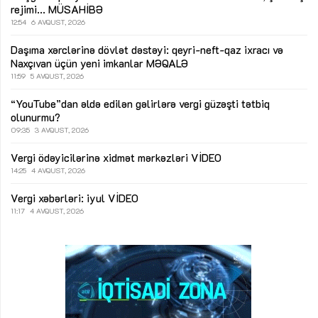
rejimi...
MÜSAHİBƏ
12:54
6 AVQUST, 2026
Daşıma xərclərinə dövlət dəstəyi: qeyri-neft-qaz ixracı və
Naxçıvan üçün yeni imkanlar
MƏQALƏ
11:59
5 AVQUST, 2026
“YouTube”dan əldə edilən gəlirlərə vergi güzəşti tətbiq
olunurmu?
09:35
3 AVQUST, 2026
Vergi ödəyicilərinə xidmət mərkəzləri
VİDEO
14:25
4 AVQUST, 2026
Vergi xəbərləri: iyul
VİDEO
11:17
4 AVQUST, 2026