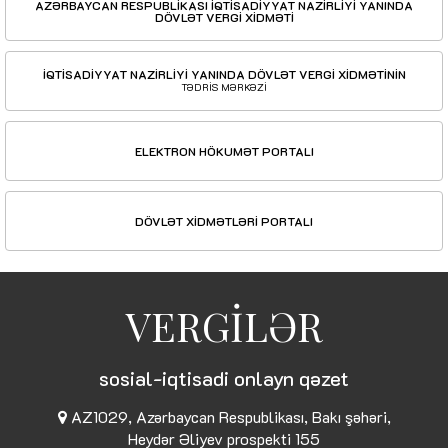
AZƏRBAYCAN RESPUBLİKASI İQTİSADİYYAT NAZİRLİYİ YANINDA
DÖVLƏT VERGİ XİDMƏTİ
İQTİSADİYYAT NAZİRLİYİ YANINDA DÖVLƏT VERGİ XİDMƏTİNİN
TƏDRİS MƏRKƏZİ
ELEKTRON HÖKUMƏT PORTALI
DÖVLƏT XİDMƏTLƏRİ PORTALI
VERGİLƏR
sosial-iqtisadi onlayn qəzet
AZ1029, Azərbaycan Respublikası, Bakı şəhəri,
Heydər Əliyev prospekti 155