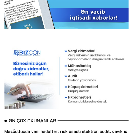
ƏN ÇOX OXUNANLAR
Məşğulluqda yeni hədəflər: risk əsaslı elektron audit, çevik iş