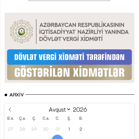
ARXIV
B.e.
Ç.a.
Ç.
C.a.
C.
Ş.
B.
27
28
29
30
31
1
2