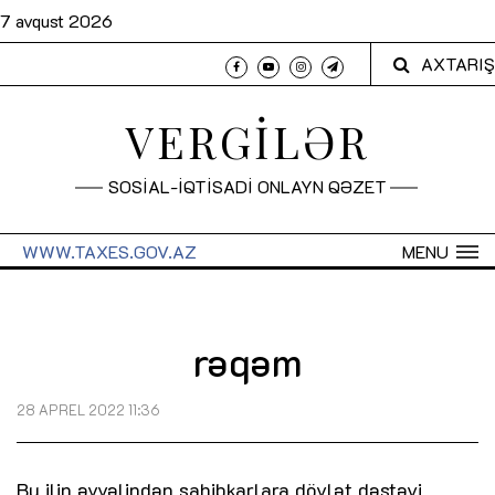
7 avqust 2026
AXTARIŞ
VERGİLƏR
SOSİAL-İQTİSADİ ONLAYN QƏZET
WWW.TAXES.GOV.AZ
MENU
rəqəm
28 APREL 2022 11:36
Bu ilin əvvəlindən sahibkarlara dövlət dəstəyi